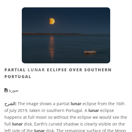
PARTIAL
LUNAR
ECLIPSE OVER SOUTHERN
PORTUGAL
صورة
eclipse from the 16th
lunar
The image shows a partial
الشرح:
of July 2019, taken in southern Portugal. A
lunar
eclipse
happens at full moon so without the eclipse we would see the
full
lunar
disk. Earth’s curved shadow is clearly visible on the
left side of the
lunar
disk. The remaining surface of the Moon