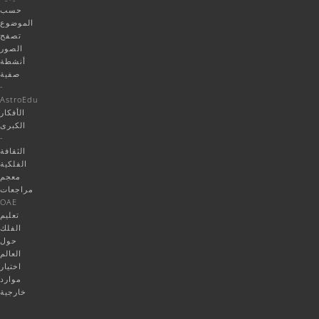
حسب
الموضوع
تصفح
الصور
أنشطة
صفية
-
AstroEdu
الأفكار
الكبرى
-
الثقافة
الفلكية
معجم
مراجعات
OAE
تعليم
الفلك
حول
العالم
اختيار
موارد
خارجية