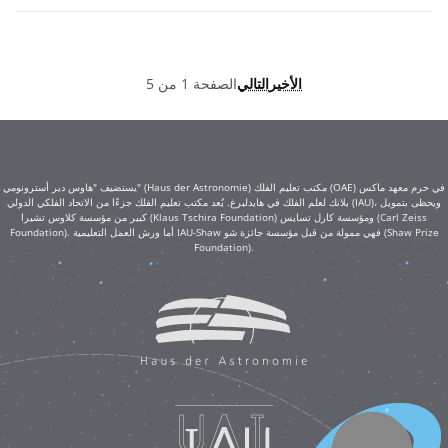
الأخير
التالي
الصفحة 1 من 5
يستضيف "هاوس دير أسترونومي" (Haus der Astronomie) مكتب تعليم الفلك (OAE) في حرم معهد ماكس
بلانك لعلم الفلك في هايدلبرغ. يُعد مكتب تعليم الفلك جزءًا من الاتحاد الفلكي الدولي (IAU)، ويحظى بتمويل
كبير من مؤسسة كلاوس تشيرا (Klaus Tschira Foundation) ومؤسسة كارل تسايس (Carl Zeiss
Foundation). أما ورش العمل التعليمية IAU-Shaw فهي ممولة من قبل مؤسسة جائزة شو (Shaw Prize
Foundation).