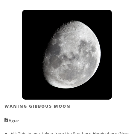
WANING GIBBOUS MOON
صورة
This image, taken from the Southern Hemisphere (New
الشرح: