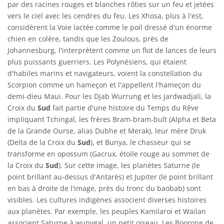
par des racines rouges et blanches rôties sur un feu et jetées
vers le ciel avec les cendres du feu. Les Xhosa, plus à l'est,
considèrent la Voie lactée comme le poil dressé d'un énorme
chien en colère, tandis que les Zoulous, près de
Johannesburg, l'interprètent comme un flot de lances de leurs
plus puissants guerriers. Les Polynésiens, qui étaient
d'habiles marins et navigateurs, voient la constellation du
Scorpion comme un hameçon et l'appellent l'hameçon du
demi-dieu Maui. Pour les Djab Wurrung et les Jardwadjali, la
Croix du
Sud
fait partie d'une histoire du Temps du Rêve
impliquant Tchingal, les frères Bram-bram-bult (Alpha et Beta
de la Grande Ourse, alias Dubhe et Merak), leur mère Druk
(Delta de la Croix du
Sud
), et Bunya, le chasseur qui se
transforme en opossum (Gacrux, étoile rouge au sommet de
la Croix du
Sud
). Sur cette image, les planètes Saturne (le
point brillant au-dessus d'Antarès) et Jupiter (le point brillant
en bas à droite de l'image, près du tronc du baobab) sont
visibles. Les cultures indigènes associent diverses histoires
aux planètes. Par exemple, les peuples Kamilaroi et Wailan
associent Saturne à wunygal, un petit oiseau. Les Boorong de