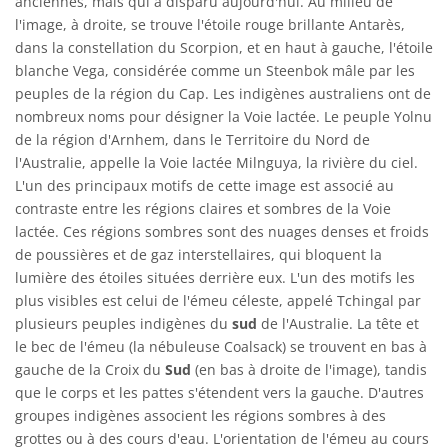
anciennes, mais qui a disparu aujourd'hui. Au milieu de
l'image, à droite, se trouve l'étoile rouge brillante Antarès,
dans la constellation du Scorpion, et en haut à gauche, l'étoile
blanche Vega, considérée comme un Steenbok mâle par les
peuples de la région du Cap. Les indigènes australiens ont de
nombreux noms pour désigner la Voie lactée. Le peuple Yolnu
de la région d'Arnhem, dans le Territoire du Nord de
l'Australie, appelle la Voie lactée Milnguya, la rivière du ciel.
L'un des principaux motifs de cette image est associé au
contraste entre les régions claires et sombres de la Voie
lactée. Ces régions sombres sont des nuages denses et froids
de poussières et de gaz interstellaires, qui bloquent la
lumière des étoiles situées derrière eux. L'un des motifs les
plus visibles est celui de l'émeu céleste, appelé Tchingal par
plusieurs peuples indigènes du
sud
de l'Australie. La tête et
le bec de l'émeu (la nébuleuse Coalsack) se trouvent en bas à
gauche de la Croix du
Sud
(en bas à droite de l'image), tandis
que le corps et les pattes s'étendent vers la gauche. D'autres
groupes indigènes associent les régions sombres à des
grottes ou à des cours d'eau. L'orientation de l'émeu au cours