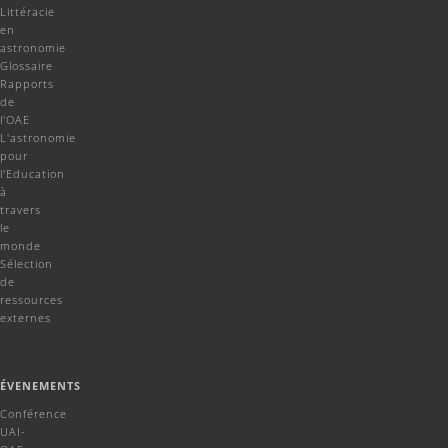
Littéracie
en
astronomie
Glossaire
Rapports
de
l'OAE
L'astronomie
pour
l'Education
à
travers
le
monde
Sélection
de
ressources
externes
ÉVENEMENTS
Conférence
UAI-