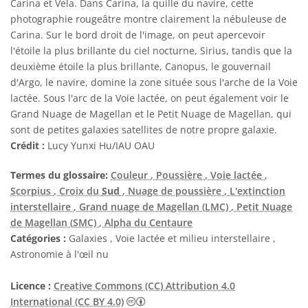
Carina et Vela. Dans Carina, la quille du navire, cette
photographie rougeâtre montre clairement la nébuleuse de
Carina. Sur le bord droit de l'image, on peut apercevoir
l'étoile la plus brillante du ciel nocturne, Sirius, tandis que la
deuxième étoile la plus brillante, Canopus, le gouvernail
d'Argo, le navire, domine la zone située sous l'arche de la Voie
lactée. Sous l'arc de la Voie lactée, on peut également voir le
Grand Nuage de Magellan et le Petit Nuage de Magellan, qui
sont de petites galaxies satellites de notre propre galaxie.
Crédit :
Lucy Yunxi Hu/IAU OAU
Termes du glossaire:
Couleur
, Poussière
, Voie lactée
,
Scorpius
, Croix du
Sud
, Nuage de poussière
, L'extinction
interstellaire
, Grand nuage de Magellan (LMC)
, Petit Nuage
de Magellan (SMC)
, Alpha du Centaure
Catégories :
Galaxies , Voie lactée et milieu interstellaire ,
Astronomie à l'œil nu
Licence :
Creative Commons (CC) Attribution 4.0
Creative Commons (CC) Attribution 4
International (CC BY 4.0)