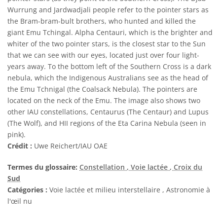
Wurrung and Jardwadjali people refer to the pointer stars as
the Bram-bram-bult brothers, who hunted and killed the
giant Emu Tchingal. Alpha Centauri, which is the brighter and
whiter of the two pointer stars, is the closest star to the Sun
that we can see with our eyes, located just over four light-
years away. To the bottom left of the Southern Cross is a dark
nebula, which the Indigenous Australians see as the head of
the Emu Tchnigal (the Coalsack Nebula). The pointers are
located on the neck of the Emu. The image also shows two
other IAU constellations, Centaurus (The Centaur) and Lupus
(The Wolf), and HII regions of the Eta Carina Nebula (seen in
pink).
Crédit :
Uwe Reichert/IAU OAE
Termes du glossaire:
Constellation
, Voie lactée
, Croix du
Sud
Catégories :
Voie lactée et milieu interstellaire , Astronomie à
l'œil nu