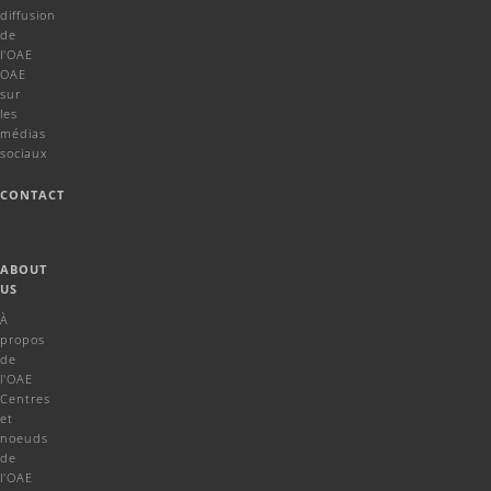
diffusion
de
l'OAE
OAE
sur
les
médias
sociaux
CONTACT
ABOUT
US
À
propos
de
l'OAE
Centres
et
noeuds
de
l'OAE