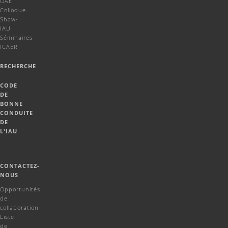
OAE
Colloque
Shaw-
IAU
Séminaires
ICAER
RECHERCHE
CODE
DE
BONNE
CONDUITE
DE
L'IAU
CONTACTEZ-
NOUS
Opportunités
de
collaboration
Liste
de