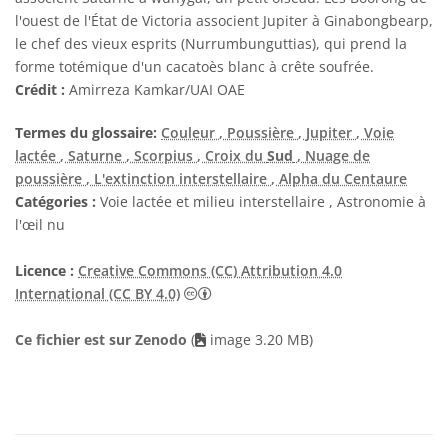
l'ouest de l'État de Victoria associent Jupiter à Ginabongbearp,
le chef des vieux esprits (Nurrumbunguttias), qui prend la
forme totémique d'un cacatoès blanc à crête soufrée.
Crédit :
Amirreza Kamkar/UAI OAE
Termes du glossaire:
Couleur
, Poussière
, Jupiter
, Voie
lactée
, Saturne
, Scorpius
, Croix du
Sud
, Nuage de
poussière
, L'extinction interstellaire
, Alpha du Centaure
Catégories :
Voie lactée et milieu interstellaire , Astronomie à
l'œil nu
Licence :
Creative Commons (CC) Attribution 4.0
Creative Commons (CC) Attribution 4
International (CC BY 4.0)
Ce fichier est sur Zenodo
(
image 3.20 MB)