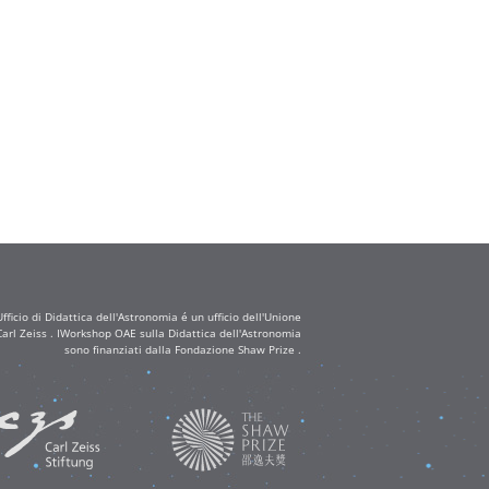
ficio di Didattica dell'Astronomia é un ufficio dell'Unione
arl Zeiss . IWorkshop OAE sulla Didattica dell'Astronomia
sono finanziati dalla Fondazione Shaw Prize .