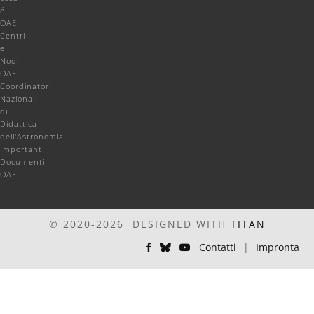
é
OAE
Centri
e
Nodi
OAE
Coordinatori
Nazionali
di
Didattica
dell'Astronomia
Importanti
Documenti
OAE
© 2020-2026 DESIGNED WITH
TITAN
Contatti
|
Impronta