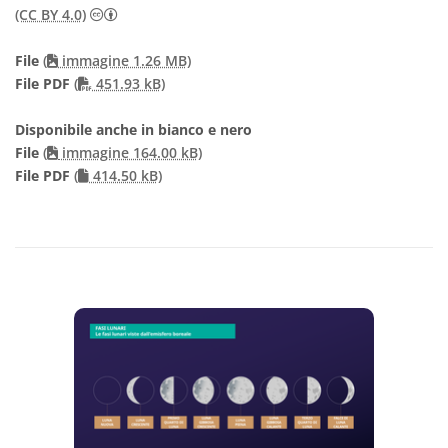
Creative Commons Attribuzione 4.0 Internazionale
(CC BY 4.0)
File
(
immagine 1.26 MB)
PDF file
File PDF
(
451.93 kB)
Disponibile anche in bianco e nero
File
(
immagine 164.00 kB)
File PDF
(
414.50 kB)