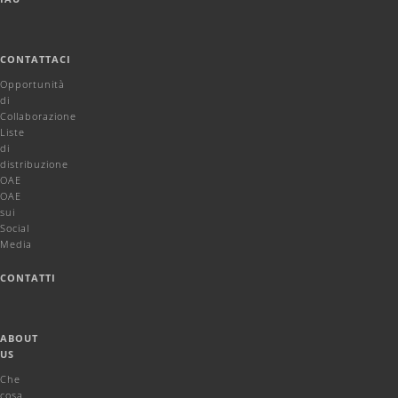
CONTATTACI
Opportunità
di
Collaborazione
Liste
di
distribuzione
OAE
OAE
sui
Social
Media
CONTATTI
ABOUT
US
Che
cosa