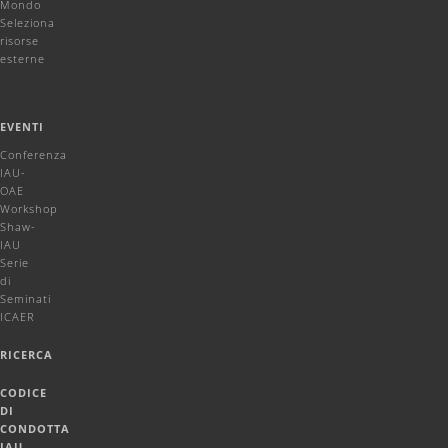
Mondo
Seleziona
risorse
esterne
EVENTI
Conferenza
IAU-
OAE
Workshop
Shaw-
IAU
Serie
di
Seminati
ICAER
RICERCA
CODICE
DI
CONDOTTA
IAU