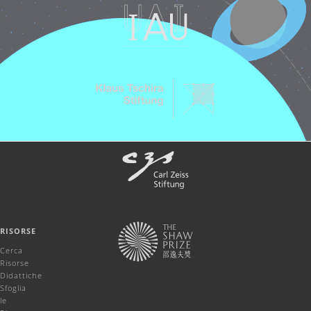
RISORSE
Cerca
Risorse
Didattiche
Sfoglia
le