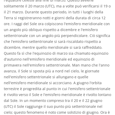
l'equatore celeste alla fine di marzo. Questo avviene
solitamente il 20 marzo (UTC), ma a volte può verificarsi il 19 o
il 21 marzo. Durante questo periodo, in tutti i luoghi della
Terra si registreranno notti e giorni della durata di circa 12
ore. I raggi del Sole ora colpiscono l'emisfero meridionale con
un angolo più obliquo rispetto a dicembre e l'emisfero
settentrionale con un angolo più perpendicolare. Ciò significa
che l'emisfero settentrionale si sarà riscaldato rispetto a
dicembre, mentre quello meridionale si sarà raffreddato.
Questo fa sì che l'equinozio di marzo sia chiamato equinozio
d'autunno nell'emisfero meridionale ed equinozio di
primavera nell'emisfero settentrionale. Man mano che l'anno
avanza, il Sole si sposta più a nord nel cielo, le giornate
nell'emisfero settentrionale si allungano e quelle
nell'emisfero meridionale si accorciano. A giugno l'orbita
terrestre è progredita al punto in cui l'emisfero settentrionale
è rivolto verso il Sole e l'emisfero meridionale è rivolto lontano
dal Sole. In un momento compreso tra il 20 e il 22 giugno
(UTC) il Sole raggiunge il suo punto più settentrionale nel
cielo; questo fenomeno è noto come solstizio di giugno. Ora è