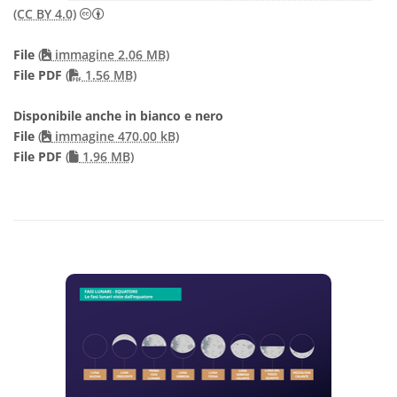
Creative Commons Attribuzione 4.0 Internazionale
(CC BY 4.0)
File
(
immagine 2.06 MB)
PDF file
File PDF
(
1.56 MB)
Disponibile anche in bianco e nero
File
(
immagine 470.00 kB)
File PDF
(
1.96 MB)