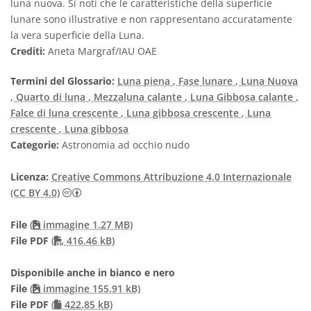
luna nuova. Si noti che le caratteristiche della superficie
lunare sono illustrative e non rappresentano accuratamente
la vera superficie della Luna.
Crediti:
Aneta Margraf/IAU OAE
Termini del Glossario:
Luna piena
, Fase lunare
, Luna Nuova
, Quarto di luna
, Mezzaluna calante
, Luna Gibbosa calante
,
Falce di luna crescente
, Luna gibbosa crescente
, Luna
crescente
, Luna gibbosa
Categorie:
Astronomia ad occhio nudo
Licenza:
Creative Commons Attribuzione 4.0 Internazionale
Creative Commons Attribuzione 4.0 Internazionale
(CC BY 4.0)
File
(
immagine 1.27 MB)
PDF file
File PDF
(
416.46 kB)
Disponibile anche in bianco e nero
File
(
immagine 155.91 kB)
File PDF
(
422.85 kB)