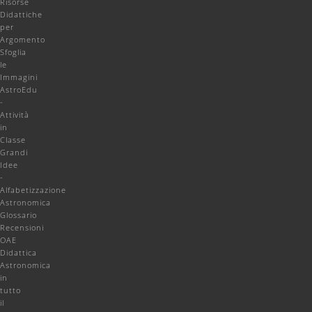
Risorse
Didattiche
per
Argomento
Sfoglia
le
Immagini
AstroEdu
-
Attività
in
Classe
Grandi
Idee
-
Alfabetizzazione
Astronomica
Glossario
Recensioni
OAE
Didattica
Astronomica
in
tutto
il