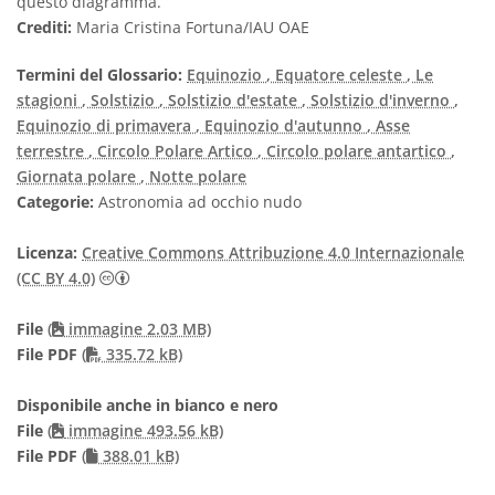
questo diagramma.
Crediti:
Maria Cristina Fortuna/IAU OAE
Termini del Glossario:
Equinozio
, Equatore celeste
, Le
stagioni
, Solstizio
, Solstizio d'estate
, Solstizio d'inverno
,
Equinozio di primavera
, Equinozio d'autunno
, Asse
terrestre
, Circolo Polare Artico
, Circolo polare antartico
,
Giornata polare
, Notte polare
Categorie:
Astronomia ad occhio nudo
Licenza:
Creative Commons Attribuzione 4.0 Internazionale
Creative Commons Attribuzione 4.0 Internazionale
(CC BY 4.0)
File
(
immagine 2.03 MB)
PDF file
File PDF
(
335.72 kB)
Disponibile anche in bianco e nero
File
(
immagine 493.56 kB)
File PDF
(
388.01 kB)