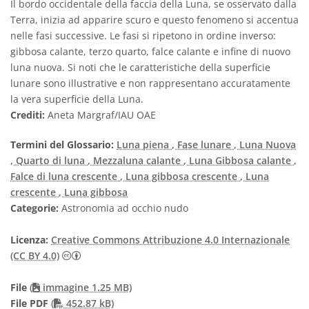
Il bordo occidentale della faccia della Luna, se osservato dalla
Terra, inizia ad apparire scuro e questo fenomeno si accentua
nelle fasi successive. Le fasi si ripetono in ordine inverso:
gibbosa calante, terzo quarto, falce calante e infine di nuovo
luna nuova. Si noti che le caratteristiche della superficie
lunare sono illustrative e non rappresentano accuratamente
la vera superficie della Luna.
Crediti:
Aneta Margraf/IAU OAE
Termini del Glossario:
Luna piena
, Fase lunare
, Luna Nuova
, Quarto di luna
, Mezzaluna calante
, Luna Gibbosa calante
,
Falce di luna crescente
, Luna gibbosa crescente
, Luna
crescente
, Luna gibbosa
Categorie:
Astronomia ad occhio nudo
Licenza:
Creative Commons Attribuzione 4.0 Internazionale
Creative Commons Attribuzione 4.0 Internazionale
(CC BY 4.0)
File
(
immagine 1.25 MB)
PDF file
File PDF
(
452.87 kB)