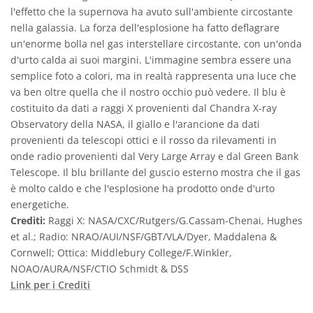
l'effetto che la supernova ha avuto sull'ambiente circostante
nella galassia. La forza dell'esplosione ha fatto deflagrare
un'enorme bolla nel gas interstellare circostante, con un'onda
d'urto calda ai suoi margini. L'immagine sembra essere una
semplice foto a colori, ma in realtà rappresenta una luce che
va ben oltre quella che il nostro occhio può vedere. Il blu è
costituito da dati a raggi X provenienti dal Chandra X-ray
Observatory della NASA, il giallo e l'arancione da dati
provenienti da telescopi ottici e il rosso da rilevamenti in
onde radio provenienti dal Very Large Array e dal Green Bank
Telescope. Il blu brillante del guscio esterno mostra che il gas
è molto caldo e che l'esplosione ha prodotto onde d'urto
energetiche.
Crediti:
Raggi X: NASA/CXC/Rutgers/G.Cassam-Chenai, Hughes
et al.; Radio: NRAO/AUI/NSF/GBT/VLA/Dyer, Maddalena &
Cornwell; Ottica: Middlebury College/F.Winkler,
NOAO/AURA/NSF/CTIO Schmidt & DSS
Link per i Crediti