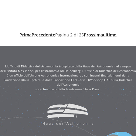
Prima
Precedente
Pagina 2 di 25
Prossima
ultimo
L'Ufficio di Didattica dell'Astronomia é ospitato dalla Haus der Astronomie nel campus
dell'Istituto Max Planck per l'Astronomia ad Heidelberg. L' Ufficio di Didattica dell'Astronomia
é un ufficio dell'Unione Astronomica Internazionale , con ingenti finanziamenti dalla
Fondazione Klaus Tschira e dalla Fondazione Carl Zeiss . IWorkshop OAE sulla Didattica
dell'Astronomia
sono finanziati dalla Fondazione Shaw Prize .