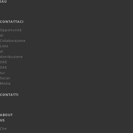
IAU
CONTATTACI
Opportunità
di
Collaborazione
Liste
di
distribuzione
OAE
OAE
sui
Social
Media
CONTATTI
ABOUT
US
Che