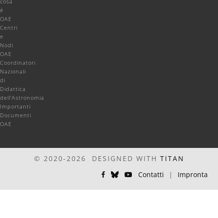
cosa
é
OAE
Centri
e
Nodi
OAE
Coordinatori
Nazionali
di
Didattica
dell'Astronomia
Importanti
Documenti
OAE
© 2020-2026 DESIGNED WITH
TITAN
Contatti
|
Impronta