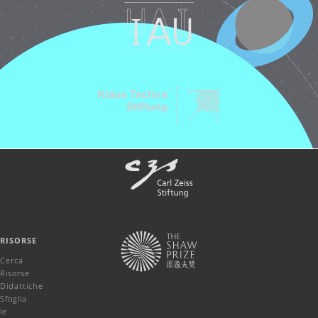
RISORSE
Cerca
Risorse
Didattiche
Sfoglia
le