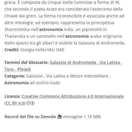
greca. È composta da cinque stelle luminose a forma di W,
che secondo il poeta Arato era considerato l'asterismo della
Chiave dai greci. La forma riconoscibile è associata anche ad
altre mitologie: ad esempio, rappresenta la principessa
Sharmishtha nell'
astronomia
indù, un pipistrello in
Thailandia e un cammello nell'
astronomia
araba originaria.
Nello spazio tra gli alberi è visibile la Galassia di Andromeda.
Crediti:
Giorgia Hofer/IAU OAE
Termini del Glossario:
Galassia di Andromeda
, Via Lattea
,
Toro
, Pleiadi
Categorie:
Galassie , Via Lattea e Mezzo Interstellare ,
Astronomia
ad occhio nudo
Licenza:
Creative Commons Attribuzione 4.0 Internazionale
Creative Commons Attribuzione 4.0 Internazionale
(CC BY 4.0)
Record del file su Zenodo
(
immagine 1.18 MB)