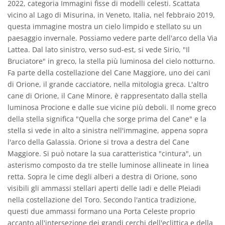
2022, categoria Immagini fisse di modelli celesti. Scattata
vicino al Lago di Misurina, in Veneto, Italia, nel febbraio 2019,
questa immagine mostra un cielo limpido e stellato su un
paesaggio invernale. Possiamo vedere parte dell'arco della Via
Lattea. Dal lato sinistro, verso sud-est, si vede Sirio, "Il
Bruciatore" in greco, la stella più luminosa del cielo notturno.
Fa parte della costellazione del Cane Maggiore, uno dei cani
di Orione, il grande cacciatore, nella mitologia greca. L'altro
cane di Orione, il Cane Minore, è rappresentato dalla stella
luminosa Procione e dalle sue vicine più deboli. Il nome greco
della stella significa "Quella che sorge prima del Cane" e la
stella si vede in alto a sinistra nell'immagine, appena sopra
l'arco della Galassia. Orione si trova a destra del Cane
Maggiore. Si può notare la sua caratteristica "cintura", un
asterismo composto da tre stelle luminose allineate in linea
retta. Sopra le cime degli alberi a destra di Orione, sono
visibili gli ammassi stellari aperti delle Iadi e delle Pleiadi
nella costellazione del Toro. Secondo l'antica tradizione,
questi due ammassi formano una Porta Celeste proprio
accanto all'intersezione dei grandi cerchi dell'eclittica e della