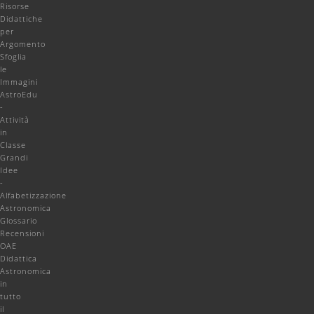
Risorse
Didattiche
per
Argomento
Sfoglia
le
Immagini
AstroEdu
-
Attività
in
Classe
Grandi
Idee
-
Alfabetizzazione
Astronomica
Glossario
Recensioni
OAE
Didattica
Astronomica
in
tutto
il