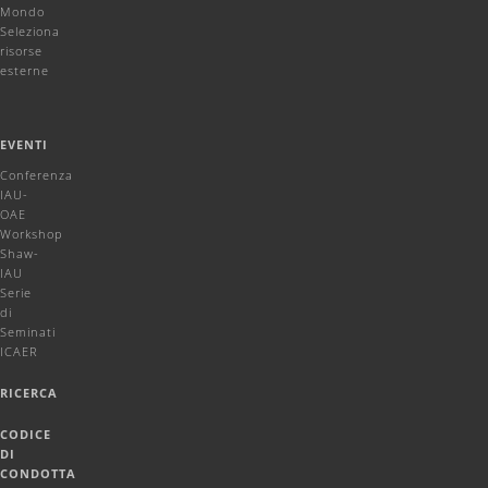
Mondo
Seleziona
risorse
esterne
EVENTI
Conferenza
IAU-
OAE
Workshop
Shaw-
IAU
Serie
di
Seminati
ICAER
RICERCA
CODICE
DI
CONDOTTA