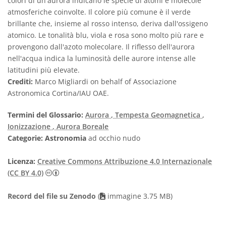
colori di un'aurora indicano le specie di atomi e molecole
atmosferiche coinvolte. Il colore più comune è il verde
brillante che, insieme al rosso intenso, deriva dall'ossigeno
atomico. Le tonalità blu, viola e rosa sono molto più rare e
provengono dall'azoto molecolare. Il riflesso dell'aurora
nell'acqua indica la luminosità delle aurore intense alle
latitudini più elevate.
Crediti:
Marco Migliardi on behalf of Associazione
Astronomica Cortina/IAU OAE.
Termini del Glossario:
Aurora
, Tempesta Geomagnetica
,
Ionizzazione
, Aurora Boreale
Categorie:
Astronomia
ad occhio nudo
Licenza:
Creative Commons Attribuzione 4.0 Internazionale
Creative Commons Attribuzione 4.0 Internazionale
(CC BY 4.0)
Record del file su Zenodo
(
immagine 3.75 MB)