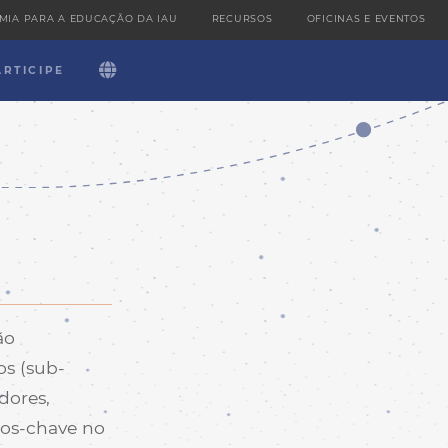
MIA PARA A EDUCAÇÃO DA IAU
RECURSOS
OFICINAS E EVENTOS
LANGUAGE DROPDOWN 
ARTICIPE
ão
os (sub-
dores,
tos-chave no