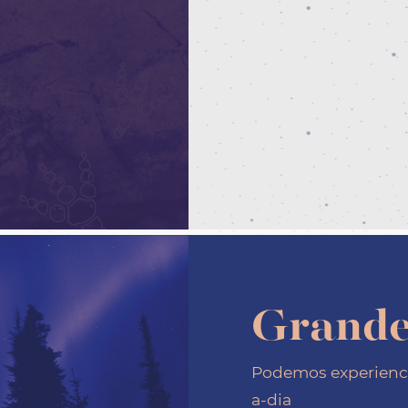
SAIBA MAIS
Grande
Podemos experienci
a-dia