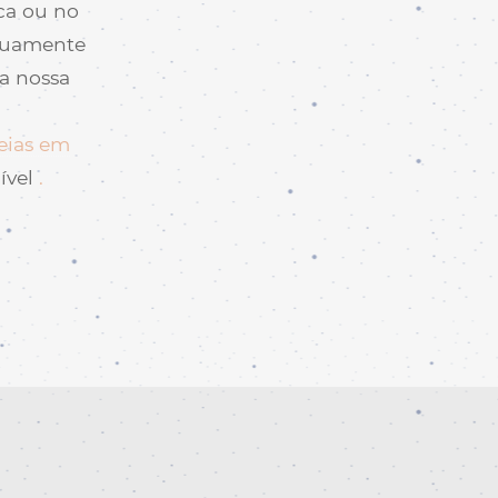
ca ou no
inuamente
a nossa
eias em
ível
.