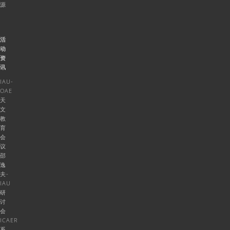
源
活
动
资
讯
IAU-
OAE
天
文
教
育
会
议
邵
逸
夫-
IAU
研
讨
会
ICAER
系