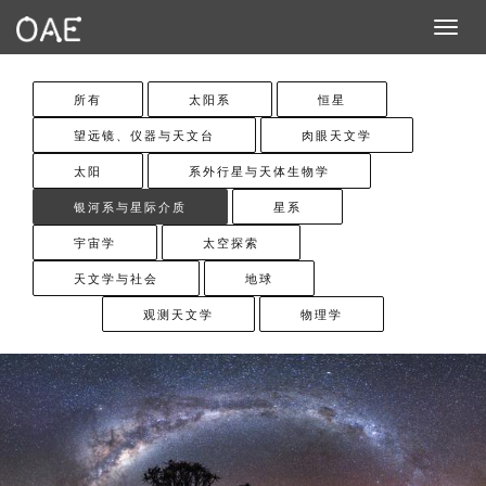
Toggle n
所有
太阳系
恒星
望远镜、仪器与天文台
肉眼天文学
太阳
系外行星与天体生物学
银河系与星际介质
星系
宇宙学
太空探索
天文学与社会
地球
观测天文学
物理学