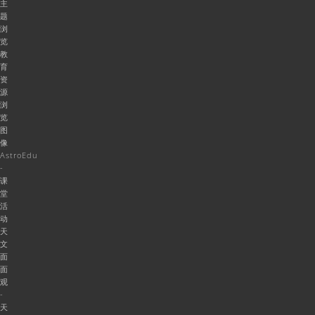
主
题
浏
览
教
育
资
源
浏
览
图
像
AstroEdu
-
课
堂
活
动
天
文
面
面
观
-
天