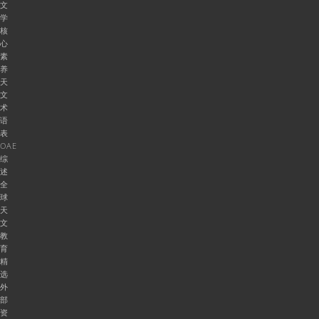
文
学
核
心
素
养
天
文
术
语
表
OAE
综
述
全
球
天
文
教
育
精
选
外
部
资