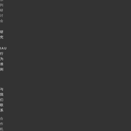
列
研
讨
会
研
究
IAU
行
为
准
则
与
我
们
联
系
合
作
机