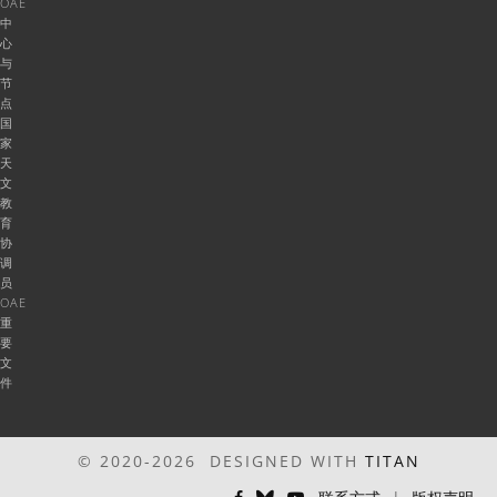
OAE
中
心
与
节
点
国
家
天
文
教
育
协
调
员
OAE
重
要
文
件
© 2020-2026 DESIGNED WITH
TITAN