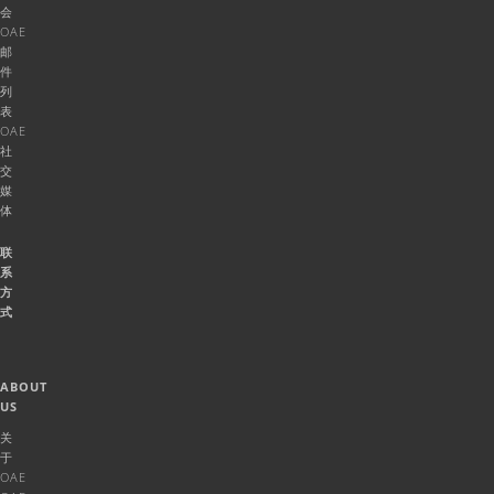
会
OAE
邮
件
列
表
OAE
社
交
媒
体
联
系
方
式
ABOUT
US
关
于
OAE