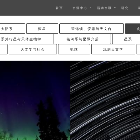
首页
资源中心
活动资讯
研究
太阳系
恒星
望远镜、仪器与天文台
系外行星与天体生物学
银河系与星际介质
星系
天文学与社会
地球
观测天文学