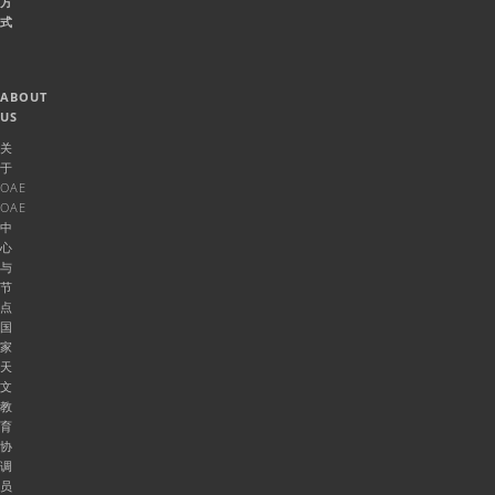
方
式
ABOUT
US
关
于
OAE
OAE
中
心
与
节
点
国
家
天
文
教
育
协
调
员