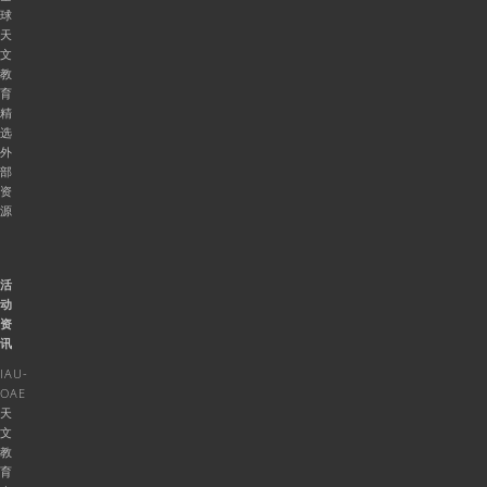
球
天
文
教
育
精
选
外
部
资
源
活
动
资
讯
IAU-
OAE
天
文
教
育