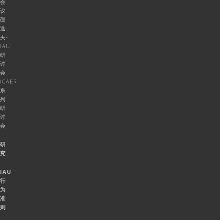
会
议
邵
逸
夫-
IAU
研
讨
会
ICAER
系
列
研
讨
会
研
究
IAU
行
为
准
则