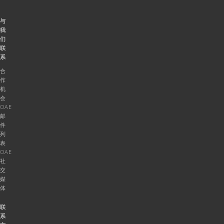
与
我
们
联
系
合
作
机
会
OAE
邮
件
列
表
OAE
社
交
媒
体
联
系