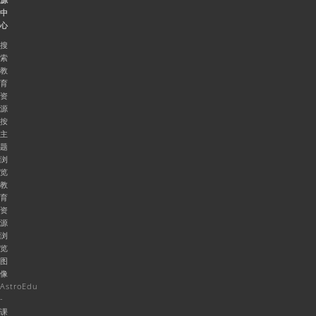
中
心
搜
索
教
育
资
源
按
主
题
浏
览
教
育
资
源
浏
览
图
像
AstroEdu
-
课