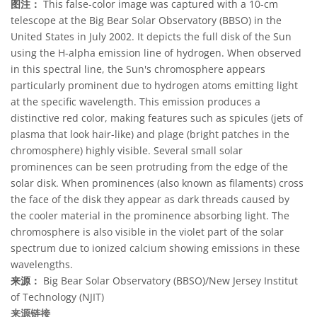
图注：
This false-color image was captured with a 10-cm
telescope at the Big Bear Solar Observatory (BBSO) in the
United States in July 2002. It depicts the full disk of the Sun
using the H-alpha emission line of hydrogen. When observed
in this spectral line, the Sun's chromosphere appears
particularly prominent due to hydrogen atoms emitting light
at the specific wavelength. This emission produces a
distinctive red color, making features such as spicules (jets of
plasma that look hair-like) and plage (bright patches in the
chromosphere) highly visible. Several small solar
prominences can be seen protruding from the edge of the
solar disk. When prominences (also known as filaments) cross
the face of the disk they appear as dark threads caused by
the cooler material in the prominence absorbing light. The
chromosphere is also visible in the violet part of the solar
spectrum due to ionized calcium showing emissions in these
wavelengths.
来源：
Big Bear Solar Observatory (BBSO)/New Jersey Institut
of Technology (NJIT)
来源链接