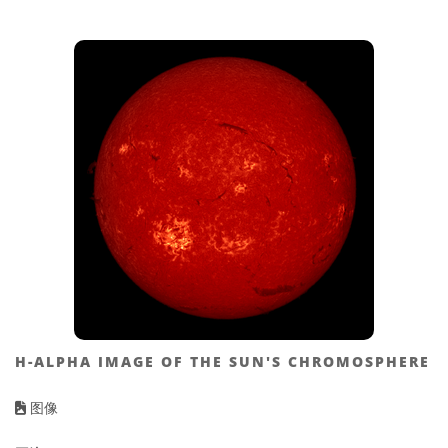
H-ALPHA IMAGE OF THE SUN'S CHROMOSPHERE
图像