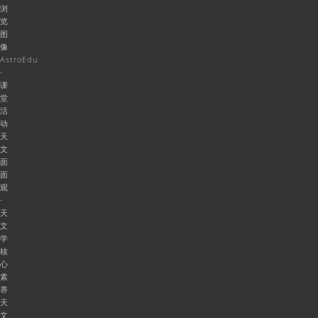
浏
览
图
像
AstroEdu
-
课
堂
活
动
天
文
面
面
观
-
天
文
学
核
心
素
养
天
文