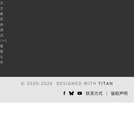
天
文
教
育
协
调
员
OAE
重
要
文
件
© 2020-2026 DESIGNED WITH
TITAN
联系方式
|
版权声明