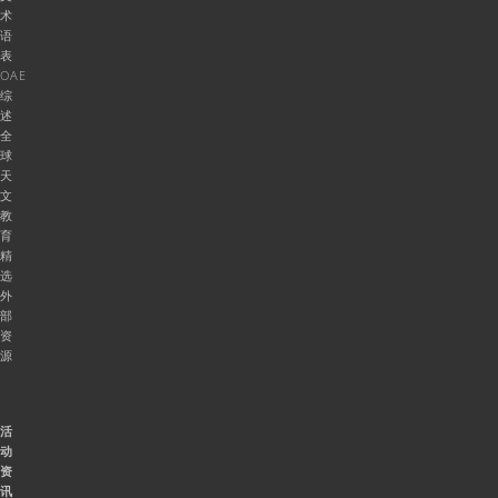
术
语
表
OAE
综
述
全
球
天
文
教
育
精
选
外
部
资
源
活
动
资
讯