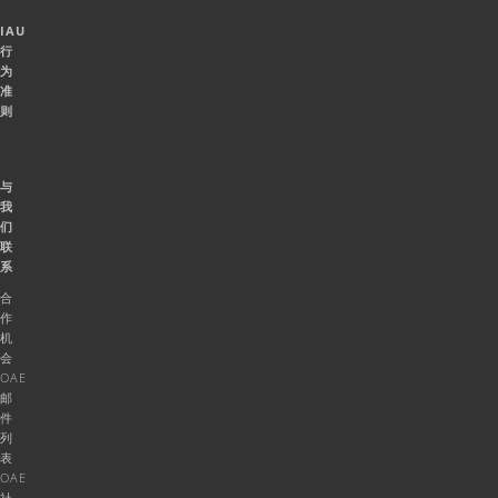
IAU
行
为
准
则
与
我
们
联
系
合
作
机
会
OAE
邮
件
列
表
OAE
社