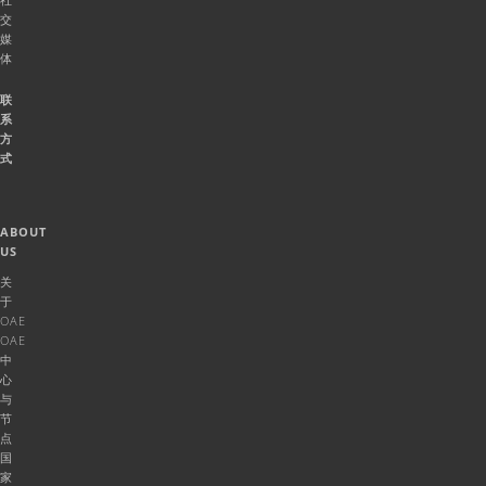
交
媒
体
联
系
方
式
ABOUT
US
关
于
OAE
OAE
中
心
与
节
点
国
家