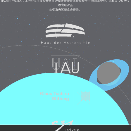
(IAU)的下设机构，本办公室主要经费来自克劳斯·茨希拉基金会和卡尔·蔡司基金会。邵逸夫-IAU 天文
教育研讨会
由邵逸夫奖基金会资助。