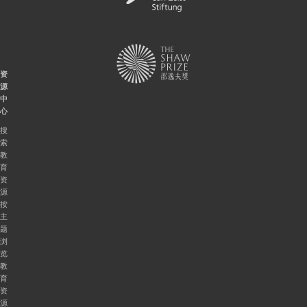
资
源
中
心
搜
索
教
育
资
源
按
主
题
浏
览
教
育
资
源