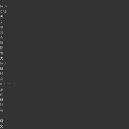
IAU-
OAE
天
文
教
育
会
议
邵
逸
夫-
IAU
研
讨
会
ICAER
系
列
研
讨
会
研
究