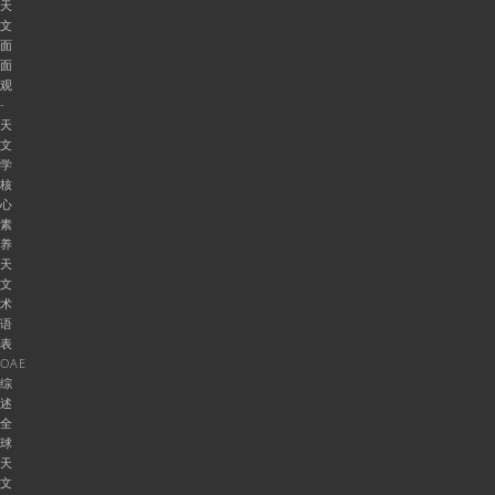
天
文
面
面
观
-
天
文
学
核
心
素
养
天
文
术
语
表
OAE
综
述
全
球
天
文