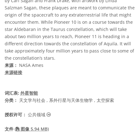
by Carl Sagan and Frank Drake, with artwork by Linda
Salzman Sagan, these plaques are meant to communicate the
origin of the spacecraft to any extraterrestrial life that might
encounter them. While Pioneer 10 is on a course towards the
star Aldebaran in the Taurus constellation, which will take
about two million years to reach, Pioneer 11 is heading in a
different direction towards the constellation of Aquila. It will
take approximately four million years to pass close to some of
the constellation’s stars.
来源：
NASA Ames
来源链接
词汇表:
外星智能
分类：
天文学与社会 , 系外行星与天体生物学 , 太空探索
公共领域 图标
授权许可：
公共领域
文件
(
图像 5.94 MB)