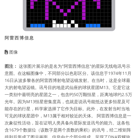
阿雷西博信息
图像
图注：
这张图片展示的是名为"阿雷西博信息"的星际无线电讯号示
意图。在这幅图像中，不同部分以色彩区分。该信息于1974年11月
16日从波多黎各的阿雷西博射电望远镜发射。在当时，这是全球最
大的射电望远镜。讯号目的地是武仙座的球状星团M13。它是它这
一类别中最明亮的星团之一，包含约50万颗恒星，距离地球约2.5万
光年。因为M13恒星密集度高，也就是说讯号能抵达更多恒星及可
能存在的行星，科学家选择了它作为目标。此外，在发射当时当地
可见的球状星团中，M13属于相对较近的天体。 阿雷西博信息是一
次象征性活动，旨在证明人类具备向星际发送讯号的能力。这条包
含1679个数据位（该数字是两个质数的乘积）的讯号，经二维矩阵
排列后形成了图示画面。信息由七个部分组成，呈现了DNA双螺旋