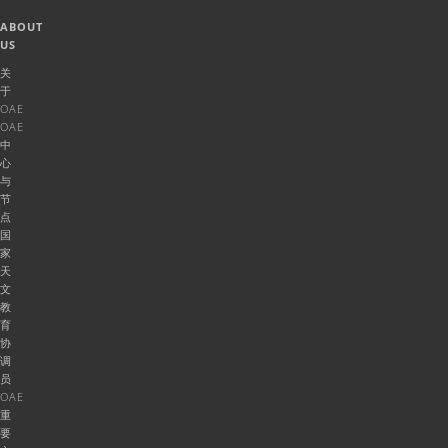
ABOUT
US
关
于
OAE
OAE
中
心
与
节
点
国
家
天
文
教
育
协
调
员
OAE
重
要