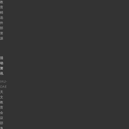
教
育
精
选
外
部
资
源
活
动
资
讯
IAU-
OAE
天
文
教
育
会
议
邵
逸