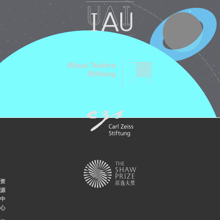
资
源
中
心