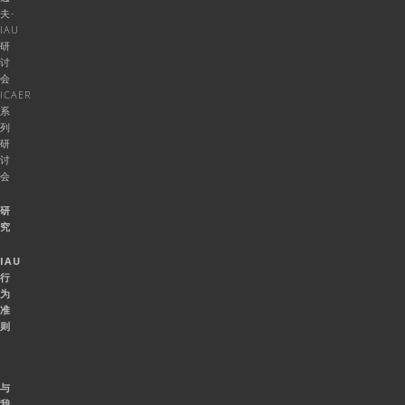
夫-
IAU
研
讨
会
ICAER
系
列
研
讨
会
研
究
IAU
行
为
准
则
与
我