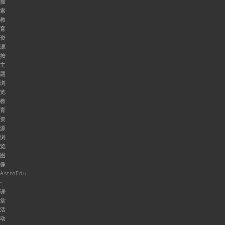
搜
索
教
育
资
源
按
主
题
浏
览
教
育
资
源
浏
览
图
像
AstroEdu
-
课
堂
活
动