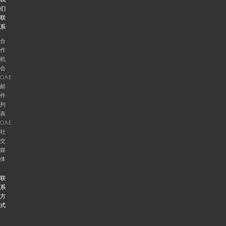
们
联
系
合
作
机
会
OAE
邮
件
列
表
OAE
社
交
媒
体
联
系
方
式