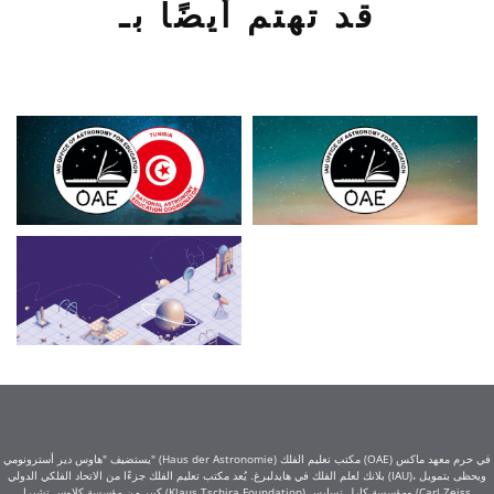
قد تهتم أيضًا بـ
يستضيف "هاوس دير أسترونومي" (Haus der Astronomie) مكتب تعليم الفلك (OAE) في حرم معهد ماكس
بلانك لعلم الفلك في هايدلبرغ. يُعد مكتب تعليم الفلك جزءًا من الاتحاد الفلكي الدولي (IAU)، ويحظى بتمويل
كبير من مؤسسة كلاوس تشيرا (Klaus Tschira Foundation) ومؤسسة كارل تسايس (Carl Zeiss