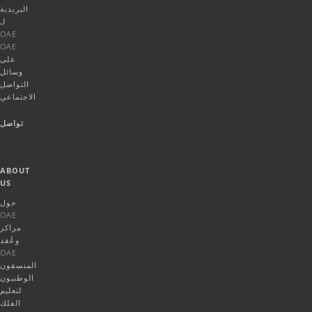
البريدية
لـ
OAE
OAE
على
وسائل
التواصل
الاجتماعي
تواصل
ABOUT
US
حول
OAE
مراكز
وعُقد
OAE
المنسقون
الوطنيون
لتعليم
الفلك