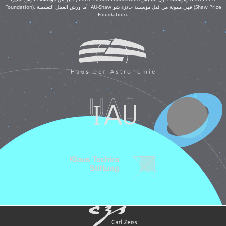
Foundation). أما ورش العمل التعليمية IAU-Shaw فهي ممولة من قبل مؤسسة جائزة شو (Shaw Prize
Foundation).