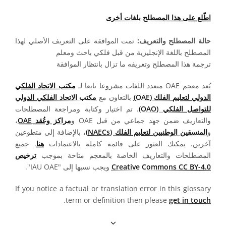
اطّلع على هذا المصطلح بلغات أخرى
حالة المصطلح والتعريف:
تمت الموافقة على التعريف الأصلي لهذا
المصطلح باللغة الإنجليزية من قبل فلكي باحث ومعلم
ترجمة هذا المصطلح وتعريفه ما تزال بانتظار الموافقة
يُعد معجم OAE متعدد اللغات مشروعا تابعا لـ
مكتب الاتحاد الفلكي
الدولي لتعليم الفلك (OAE)
بالتعاون مع
مكتب الاتحاد الفلكي الدولي
للتواصل الفلكي (OAO)
. تم اختيار وكتابة ومراجعة المصطلحات
والتعاريف ضمن جهد جماعي من قبل OAE و
مراكز وعُقد OAE
،
و
المنسقين الوطنيين لتعليم الفلك (NAECs)
، بالإضافة إلى متطوعين
آخرين. يمكنك العثور على قائمة كاملة بالاعتمادات
هنا
. جميع
المصطلحات والتعاريف الخاصة بالمعجم متاحة بموجب
ترخيص
Creative Commons CC BY-4.0
ويجب نسبها إلى "IAU OAE".
If you notice a factual or translation error in this glossary
.
term or definition then please
get in touch