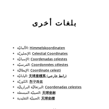
بلغات أخرى
Himmelskoordinaten
الألمانيّة:
Celestial Coordinates
الإنجليزيّة:
Coordenadas celestes
الإسبانيّة:
Coordonnées célestes
الفرنسيّة:
Coordinate celesti
الإيطاليّة:
天球座標系 (رابط خارجي)
اليابانيّة:
천구좌표
الكوريّة:
Coordenadas celestes
البرتغاليّة البرازيليّة:
天球坐标
الصينيّة المبسطة:
天球坐標
الصينيّة التقليدية: