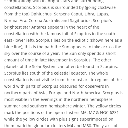
Scorpio) along with its bright stars and surrounding
constellations. Scorpius is surrounded by (going clockwise
from the top) Ophiuchus, Serpens Caput, Libra, Lupus,
Norma, Ara, Corona Australis and Sagittarius. Scorpius’s
brightest star Antares appears in the heart of the
constellation with the famous tail of Scoprius in the south-
east (lower left). Scorpius lies on the ecliptic (shown here as a
blue line), this is the path the Sun appears to take across the
sky over the course of a year. The Sun only spends a short
amount of time in late November in Scorpius. The other
planets of the Solar System can often be found in Scorpius.
Scorpius lies south of the celestial equator. The whole
constellation is not visible from the most arctic regions of the
world with parts of Scorpius obscured for observers in
northern parts of Asia, Europe and North America. Scorpius is
most visible in the evenings in the northern hemisphere
summer and southern hemisphere winter. The yellow circles
mark the positions of the open clusters M6, M7 & NGC 6231
while the yellow circles with plus signs superimposed on
them mark the globular clusters M4 and M80. The y-axis of