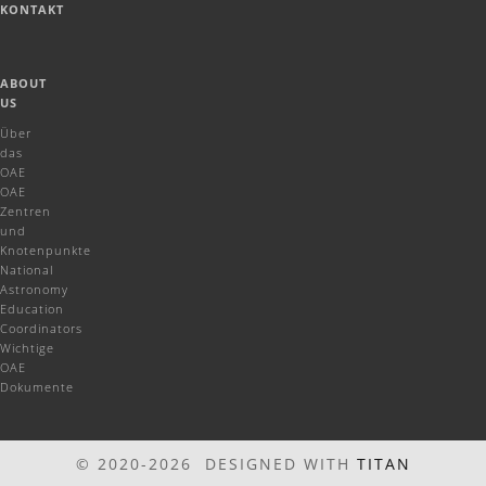
KONTAKT
ABOUT
US
Über
das
OAE
OAE
Zentren
und
Knotenpunkte
National
Astronomy
Education
Coordinators
Wichtige
OAE
Dokumente
© 2020-2026 DESIGNED WITH
TITAN