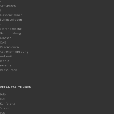
-
Aktivitäten
im
Klassenzimmer
Schlüsselideen
-
astronomische
Grundbildung
Glossar
OAE
Rezensionen
Astronomiebildung
weltweit
Wähle
externe
Ressourcen
VERANSTALTUNGEN
IAU-
OAE-
Konferenz
Shaw-
IAU