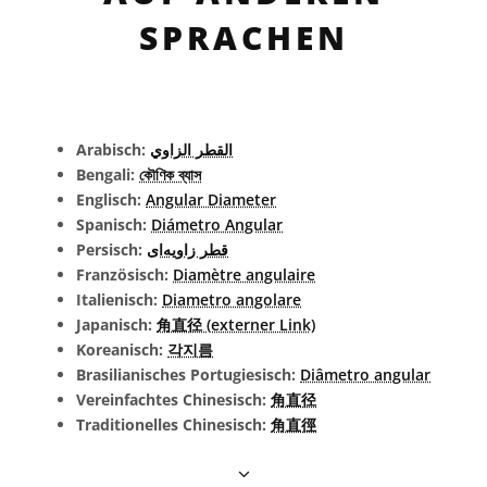
SPRACHEN
Arabisch:
القطر الزاوي
Bengali:
কৌণিক ব্যাস
Englisch:
Angular Diameter
Spanisch:
Diámetro Angular
Persisch:
قطر زاویه‌ای
Französisch:
Diamètre angulaire
Italienisch:
Diametro angolare
Japanisch:
角直径 (externer Link)
Koreanisch:
각지름
Brasilianisches Portugiesisch:
Diâmetro angular
Vereinfachtes Chinesisch:
角直径
Traditionelles Chinesisch:
角直徑