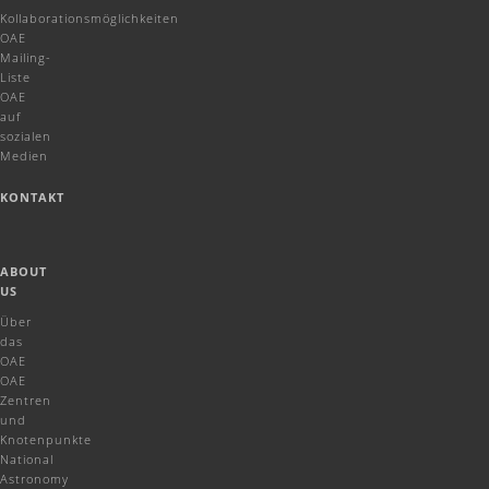
Kollaborationsmöglichkeiten
OAE
Mailing-
Liste
OAE
auf
sozialen
Medien
KONTAKT
ABOUT
US
Über
das
OAE
OAE
Zentren
und
Knotenpunkte
National
Astronomy