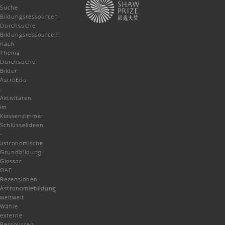
Suche
Bildungsressourcen
Durchsuche
Bildungsressourcen
nach
Thema
Durchsuche
Bilder
AstroEdu
-
Aktivitäten
im
Klassenzimmer
Schlüsselideen
-
astronomische
Grundbildung
Glossar
OAE
Rezensionen
Astronomiebildung
weltweit
Wähle
externe
Ressourcen