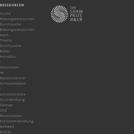
RESSOURCEN
Suche
Bildungsressourcen
Durchsuche
Bildungsressourcen
nach
Thema
Durchsuche
Bilder
AstroEdu
-
Aktivitäten
im
Klassenzimmer
Schlüsselideen
-
astronomische
Grundbildung
Glossar
OAE
Rezensionen
Astronomiebildung
weltweit
Wähle