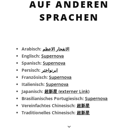
AUF ANDEREN
SPRACHEN
Arabisch:
الانفجار الاعظم
Englisch:
Supernova
Spanisch:
Supernova
Persisch:
ابرنواختر
Französisch:
Supernova
Italienisch:
Supernova
Japanisch:
超新星 (externer Link)
Brasilianisches Portugiesisch:
Supernova
Vereinfachtes Chinesisch:
超新星
Traditionelles Chinesisch:
超新星