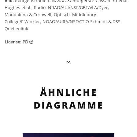
Bild:
Röntgenstrahlen: NASA/CXC/Rutgers/G.Cassam-Chenai,
Hughes et al.; Radio: NRAO/AUI/NSF/GBT/VLA/Dyer,
Maddalena & Cornwell; Optisch: Middlebury
College/F.Winkler, NOAO/AURA/NSF/CTIO Schmidt & DSS
Quellenlink
Gemeinfrei Symbole
License:
PD
ÄHNLICHE
DIAGRAMME