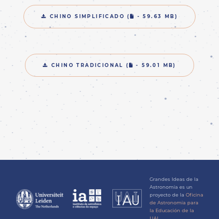
FILE
CHINO SIMPLIFICADO (
- 59.63 MB)
FILE
CHINO TRADICIONAL (
- 59.01 MB)
Grandes Ideas de la
Astronomía es un
proyecto de la
Oficina
de Astronomía para
la Educación de la
UAI