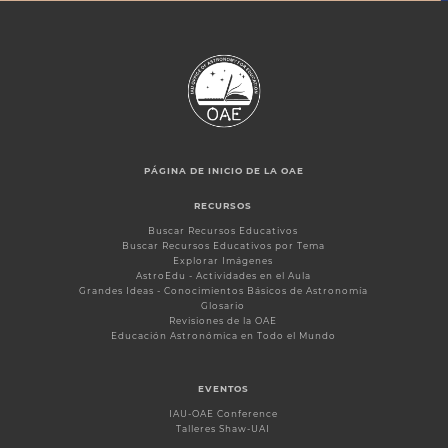
PÁGINA DE INICIO DE LA OAE
RECURSOS
Buscar Recursos Educativos
Buscar Recursos Educativos por Tema
Explorar Imágenes
AstroEdu - Actividades en el Aula
Grandes Ideas - Conocimientos Básicos de Astronomía
Glosario
Revisiones de la OAE
Educación Astronómica en Todo el Mundo
EVENTOS
IAU-OAE Conference
Talleres Shaw-UAI