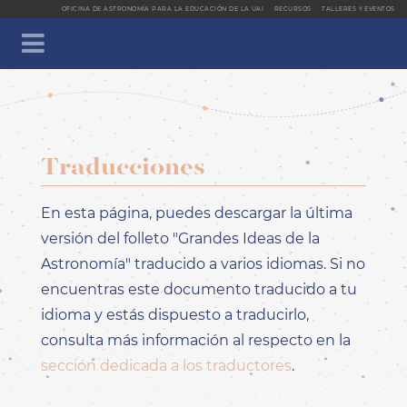
OFICINA DE ASTRONOMÍA PARA LA EDUCACIÓN DE LA UAI
RECURSOS
TALLERES Y EVENTOS
CLOSE SIDEBA
INICIO
Traducciones
ACERCA DE
GRANDES IDEAS
En esta página, puedes descargar la última
FOLLETO Y TRADUCCIONES
versión del folleto "Grandes Ideas de la
PARTICIPA
LANGUAGE DROPDOWN MENU
Astronomía" traducido a varios idiomas. Si no
encuentras este documento traducido a tu
EN - INGLÉS - ENGLISH
idioma y estás dispuesto a traducirlo,
AR - ÁRABE - العربيّة
consulta más información al respecto en la
CA - CATALÁN -
CATALÀ
sección dedicada a los traductores
.
DE - ALEMÁN -
DEUTSCH