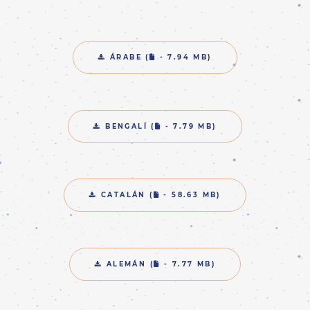
ES - ESPAÑOL
FR - FRANCÉS -
FRANÇAIS
HI - HINDI - हिंदी
FILE
ÁRABE (
- 7.94 MB)
IT - ITALIANO -
ITALIANO
PT-PT - PORTUGUÉS
PT - PORTUGUÊS PT
FILE
BENGALÍ (
- 7.79 MB)
RO - RUMANO -
ROMÂNĂ
ZH-HANS - CHINO
SIMPLIFICADO - 简体中
文
FILE
CATALÁN (
- 58.63 MB)
ZH-HANT - CHINO
TRADICIONAL - 繁體中文
FILE
ALEMÁN (
- 7.77 MB)