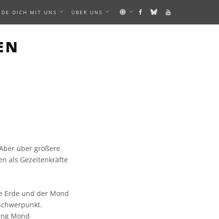
NDE DICH MIT UNS
ÜBER UNS
EN
 Aber über größere
n als Gezeitenkräfte
ie Erde und der Mond
schwerpunkt.
tung Mond