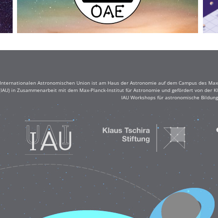
r Internationalen Astronomischen Union ist am Haus der Astronomie auf dem Campus des Max-
(IAU) in Zusammenarbeit mit dem Max-Planck-Institut für Astronomie und gefördert von der Klau
IAU Workshops für astronomische Bildung