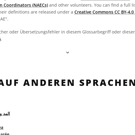
n Coordinators (NAECs)
and other volunteers. You can find a full li
heir definitions are released under a
Creative Commons CC BY-4.0 
OAE".
cher oder Übersetzungsfehler in diesem Glossarbegriff oder dieser 
s
.
AUF ANDEREN SPRACHE
المد و
ea
arée