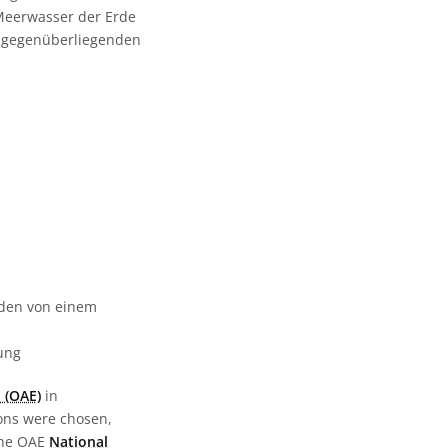
 Meerwasser der Erde
r gegenüberliegenden
urden von einem
gung
 (OAE)
in
ions were chosen,
the OAE
National