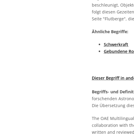
beschleunigt, Objek
folgt diesen Gezeit
Seite "Flutberge", di
Ähnliche Begriffe:
Schwerkraft
Gebundene Ro
Dieser Begriff in an
Begriffs- und Defini
forschenden Astronom
Die Übersetzung dies
The OAE Multilingual 
collaboration with t
written and reviewed 