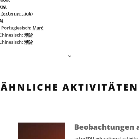
rea
(externer Link)
석
s Portugiesisch:
Maré
Chinesisch:
潮汐
 Chinesisch:
潮汐
ÄHNLICHE AKTIVITÄTEN
Beobachtungen au
astroEDU educational activity