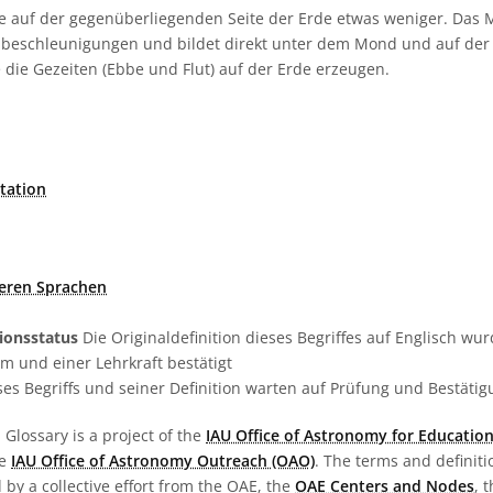
te auf der gegenüberliegenden Seite der Erde etwas weniger. Das
enbeschleunigungen und bildet direkt unter dem Mond und auf de
e die Gezeiten (Ebbe und Flut) auf der Erde erzeugen.
tation
deren Sprachen
tionsstatus
Die Originaldefinition dieses Begriffes auf Englisch w
 und einer Lehrkraft bestätigt
es Begriffs und seiner Definition warten auf Prüfung und Bestäti
Glossary is a project of the
IAU Office of Astronomy for Education
he
IAU Office of Astronomy Outreach (OAO)
. The terms and definit
by a collective effort from the OAE, the
OAE Centers and Nodes
, 