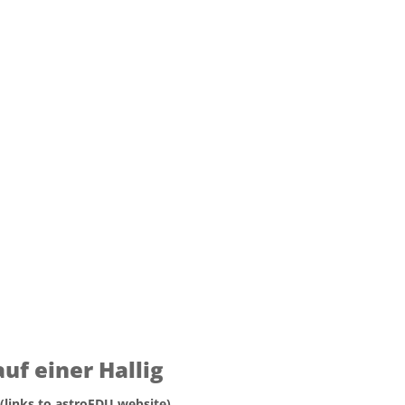
f einer Hallig
 (links to astroEDU website)