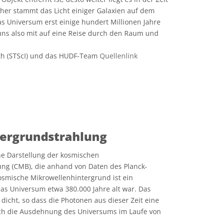
aher stammt das Licht einiger Galaxien auf dem
das Universum erst einige hundert Millionen Jahre
uns also mit auf eine Reise durch den Raum und
th (STScI) und das HUDF-Team
Quellenlink
e Commons Namensnennung 4.0 International (CC BY 4.0) Symbole
ergrundstrahlung
ine Darstellung der kosmischen
ng (CMB), die anhand von Daten des Planck-
 kosmische Mikrowellenhintergrund ist ein
 das Universum etwa 380.000 Jahre alt war. Das
icht, so dass die Photonen aus dieser Zeit eine
rch die Ausdehnung des Universums im Laufe von