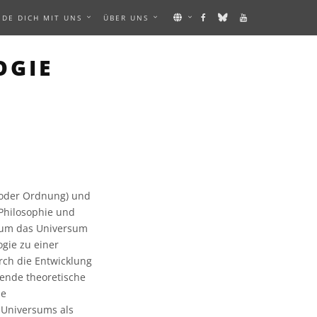
NDE DICH MIT UNS
ÜBER UNS
OGIE
 oder Ordnung) und
 Philosophie und
n um das Universum
ogie zu einer
rch die Entwicklung
hende theoretische
ie
s Universums als