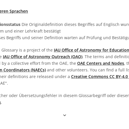
deren Sprachen
tionsstatus
Die Originaldefinition dieses Begriffes auf Englisch w
 und einer Lehrkraft bestätigt
es Begriffs und seiner Definition warten auf Prüfung und Bestäti
Glossary is a project of the
IAU Office of Astronomy for Education
he
IAU Office of Astronomy Outreach (OAO)
. The terms and definit
by a collective effort from the OAE, the
OAE Centers and Nodes
, 
n Coordinators (NAECs)
and other volunteers. You can find a full li
heir definitions are released under a
Creative Commons CC BY-4.0 
OAE".
cher oder Übersetzungsfehler in diesem Glossarbegriff oder dieser 
s
.