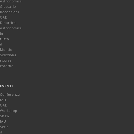
Astronomica
Glossario
Recensioni
OAE
Didattica
Astronomica
in
tutto
il
Mondo
Seleziona
risorse
esterne
EVENTI
Conferenza
IAU-
OAE
Workshop
Shaw-
IAU
Serie
di