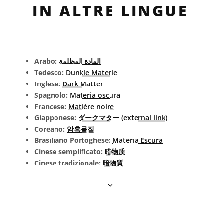
IN ALTRE LINGUE
Arabo:
المادة المظلمة
Tedesco:
Dunkle Materie
Inglese:
Dark Matter
Spagnolo:
Materia oscura
Francese:
Matière noire
Giapponese:
ダークマター (external link)
Coreano:
암흑물질
Brasiliano Portoghese:
Matéria Escura
Cinese semplificato:
暗物质
Cinese tradizionale:
暗物質