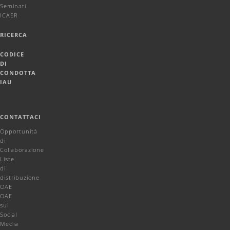
Seminati
ICAER
RICERCA
CODICE
DI
CONDOTTA
IAU
CONTATTACI
Opportunità
di
Collaborazione
Liste
di
distribuzione
OAE
OAE
sui
Social
Media