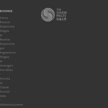
RISORSE
Cerca
Risorse
Didattiche
Sfoglia
le
Risorse
Didattiche
per
Argomento
Sfoglia
le
Immagini
AstroEdu
-
Attività
in
Classe
Grandi
Idee
-
Alfabetizzazione