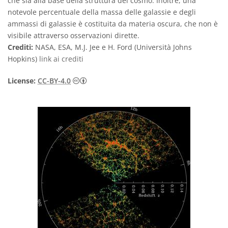
che sia alla base della struttura del cosmo. Inoltre, una
notevole percentuale della massa delle galassie e degli
ammassi di galassie è costituita da materia oscura, che non è
visibile attraverso osservazioni dirette.
Crediti:
NASA, ESA, M.J. Jee e H. Ford (Università Johns
Hopkins)
link ai crediti
Creative Commons Attribuzione 4.0 Intern
License:
CC-BY-4.0