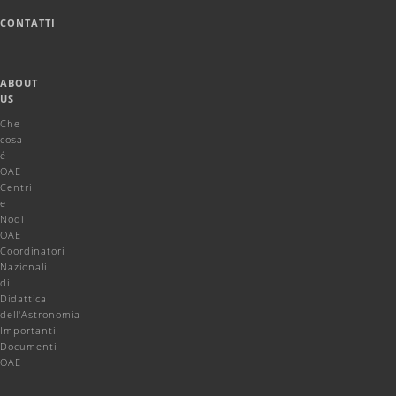
CONTATTI
ABOUT
US
Che
cosa
é
OAE
Centri
e
Nodi
OAE
Coordinatori
Nazionali
di
Didattica
dell'Astronomia
Importanti
Documenti
OAE