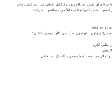
حد (أي لها نفس عدد البروتونات)، لكنها تختلف في عدد النيوترونات.
 لنفس العنصر لكنها تختلف قليلاً في خصائصها الفيزيائية.
تون واحد فقط.
دروجين): بروتون + نيوترون → يُسمى "الهيدروجين الثقيل".
ن نظير، لكن:
 تتغير.
 ويتحلل مع الوقت فيما يسمى بـ التحلل الإشعاعي.