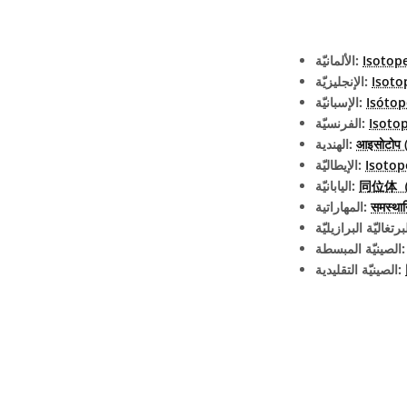
Isotop
الألمانيّة:
Isoto
الإنجليزيّة:
Isóto
الإسبانيّة:
Isoto
الفرنسيّة:
आइसोटोप (
الهندية:
Isotop
الإيطاليّة:
اليابانيّة:
समस्था
المهاراتية:
يّة المبسطة:
الصينيّة التقليدية: