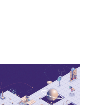
المشاع الإبداعي نَسب المُصنَّف 4.0 دولي (CC BY 4.0) أيقونات