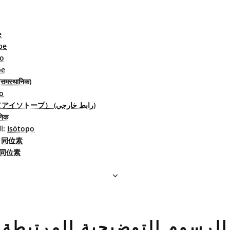
e
pe
po
pe
समस्थानिक)
o
同位体（アイソトープ） (رابط خارجي)
निक
Isótopo
البرتغاليّة البرازيليّة:
同位素
الصين
同位素
الرسوم التوضيحية المرتبطة