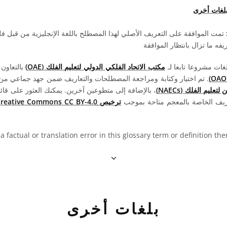
بلغات أخرى
تمت الموافقة على التعريف الأصلي لهذا المصطلح باللغة الإنجليزية من قبل 
ه ما تزال بانتظار الموافقة
مكتب الاتحاد الفلكي الدولي لتعليم الفلك (OAE)
بالتعاون
. تم اختيار وكتابة ومراجعة المصطلحات والتعاريف ضمن جهد جماعي من قبل 
عليم الفلك (NAECs)
، بالإضافة إلى متطوعين آخرين. يمكنك العثور على قائم
ريف الخاصة بالمعجم متاحة بموجب
ترخيص Creative Commons CC BY-4.0
 a factual or translation error in this glossary term or definition t
بلغات أخرى