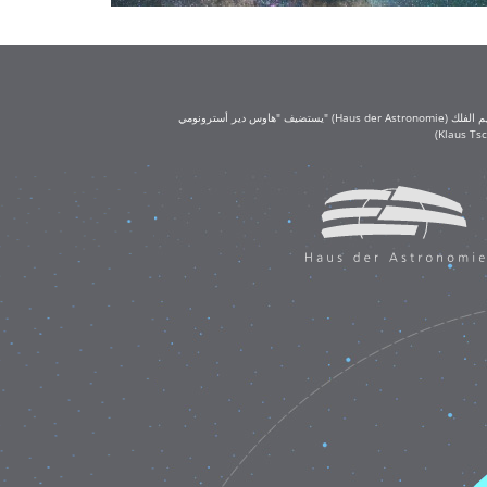
يستضيف "هاوس دير أسترونومي" (Haus der Astronomie) مكتب تعليم الفلك (OAE) في حرم معهد ماكس بلانك لعلم الفلك في هايدلبرغ. يُعد مكتب تعليم الفلك جزءًا من الاتحاد الفلكي الدولي (IAU)، ويحظى بتمويل كبير من مؤسسة كلاوس تشيرا