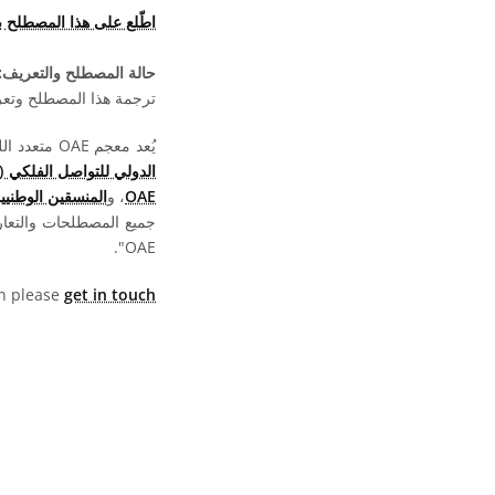
اطّلع على هذا المصطلح 
حالة المصطلح والتعريف:
ترجمة هذا المصطلح وتعريف
يُعد معجم OAE متعدد اللغات مشروعا تابعا لـ
الدولي للتواصل الفلكي (OAO)
OAE
، و
المنسقين الوطنيين لت
جميع المصطلحات والتعا
OAE".
hen please
get in touch