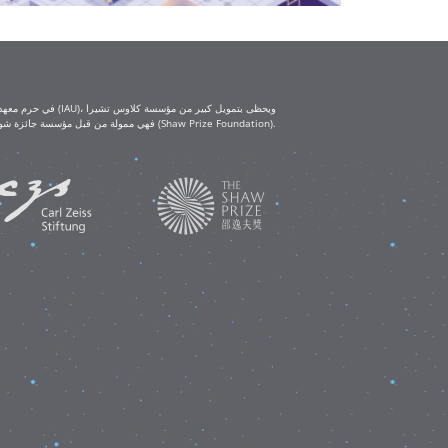
(Klaus Tschira Foundation) ومؤسسة كارل تسايس (Carl Zeiss Foundation). أما ورش العمل التعليمية IAU-Shaw فهي ممولة من قبل مؤسسة جائزة شو (Shaw Prize Foundation).