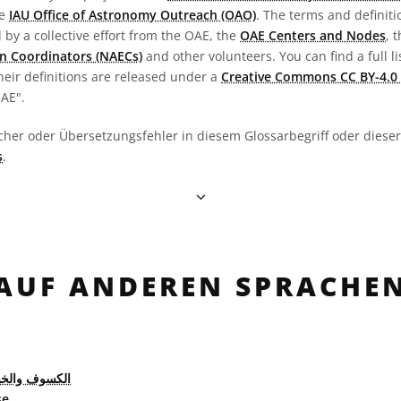
he
IAU Office of Astronomy Outreach (OAO)
. The terms and definit
by a collective effort from the OAE, the
OAE Centers and Nodes
, 
n Coordinators (NAECs)
and other volunteers. You can find a full li
heir definitions are released under a
Creative Commons CC BY-4.0 
OAE".
cher oder Übersetzungsfehler in diesem Glossarbegriff oder dieser 
s
.
AUF ANDEREN SPRACHE
الكسوف وال
se