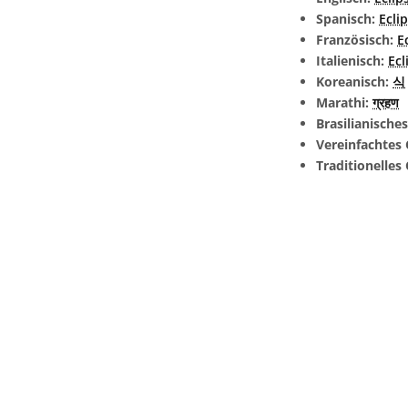
Spanisch:
Ecli
Französisch:
E
Italienisch:
Ecl
Koreanisch:
식
Marathi:
ग्रहण
Brasilianische
Vereinfachtes 
Traditionelles