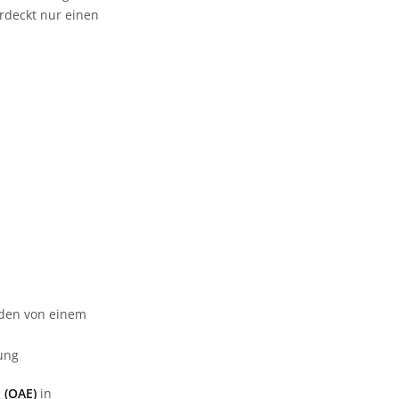
rdeckt nur einen
urden von einem
gung
 (OAE)
in