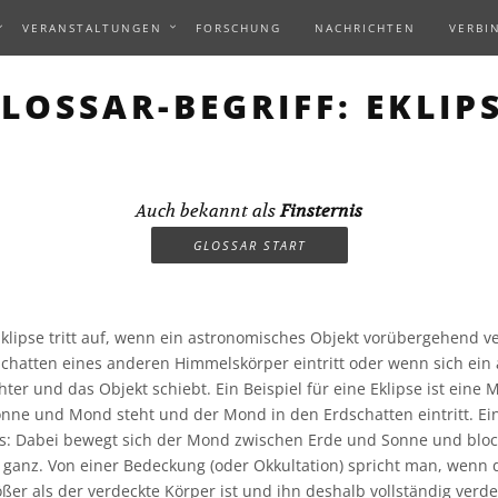
VERANSTALTUNGEN
FORSCHUNG
NACHRICHTEN
VERBI
LOSSAR-BEGRIFF: EKLIP
Auch bekannt als
Finsternis
GLOSSAR START
klipse tritt auf, wenn ein astronomisches Objekt vorübergehend v
Schatten eines anderen Himmelskörper eintritt oder wenn sich ein
ter und das Objekt schiebt. Ein Beispiel für eine Eklipse ist eine
nne und Mond steht und der Mond in den Erdschatten eintritt. Ein 
s: Dabei bewegt sich der Mond zwischen Erde und Sonne und blocki
 ganz. Von einer Bedeckung (oder Okkultation) spricht man, wenn
ßer als der verdeckte Körper ist und ihn deshalb vollständig verd