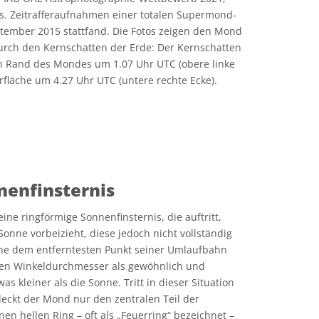
is. Zeitrafferaufnahmen einer totalen Supermond-
ptember 2015 stattfand. Die Fotos zeigen den Mond
rch den Kernschatten der Erde: Der Kernschatten
n Rand des Mondes um 1.07 Uhr UTC (obere linke
fläche um 4.27 Uhr UTC (untere rechte Ecke).
e Commons Namensnennung 4.0 International (CC BY 4.0) Symbole
nenfinsternis
eine ringförmige Sonnenfinsternis, die auftritt,
onne vorbeizieht, diese jedoch nicht vollständig
ahe dem entferntesten Punkt seiner Umlaufbahn
eren Winkeldurchmesser als gewöhnlich und
 kleiner als die Sonne. Tritt in dieser Situation
deckt der Mond nur den zentralen Teil der
en hellen Ring – oft als „Feuerring“ bezeichnet –