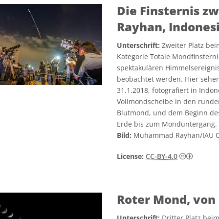
Die Finsternis 
Rayhan, Indones
Unterschrift:
Zweiter Platz be
Kategorie Totale Mondfinstern
spektakulären Himmelsereigni
beobachtet werden. Hier sehen
31.1.2018, fotografiert in Indo
Vollmondscheibe in den runden 
Blutmond, und dem Beginn des
Erde bis zum Monduntergang.
Bild:
Muhammad Rayhan/IAU 
Creativ
License:
CC-BY-4.0
Roter Mond, von 
Unterschrift:
Dritter Platz be