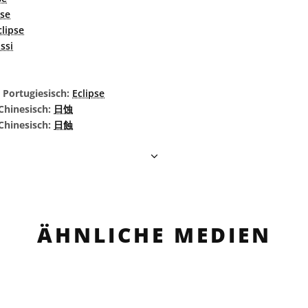
pse
clipse
issi
s Portugiesisch:
Eclipse
Chinesisch:
日蚀
 Chinesisch:
日蝕
ÄHNLICHE MEDIEN