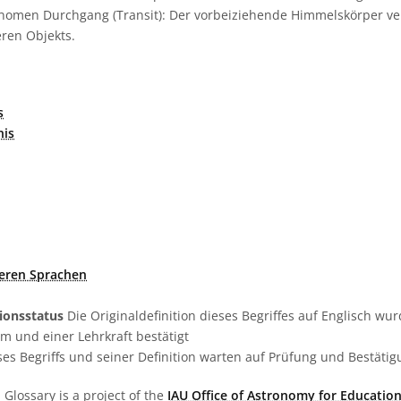
hänomen Durchgang (Transit): Der vorbeiziehende Himmelskörper ve
eren Objekts.
s
nis
deren Sprachen
tionsstatus
Die Originaldefinition dieses Begriffes auf Englisch w
 und einer Lehrkraft bestätigt
es Begriffs und seiner Definition warten auf Prüfung und Bestäti
Glossary is a project of the
IAU Office of Astronomy for Education