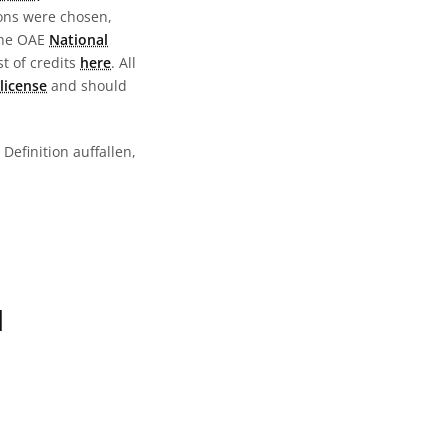
ions were chosen,
the OAE
National
st of credits
here
. All
license
and should
Definition auffallen,
N