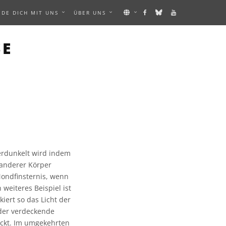
NDE DICH MIT UNS
ÜBER UNS
SE
erdunkelt wird indem
 anderer Körper
 Mondfinsternis, wenn
weiteres Beispiel ist
ert so das Licht der
 der verdeckende
eckt. Im umgekehrten