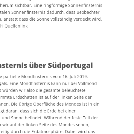
herum sichtbar. Eine ringförmige Sonnenfinsternis
otalen Sonnenfinsternis dadurch, dass Beobachter
 anstatt dass die Sonne vollständig verdeckt wird.
kd1
Quellenlink
e Commons Namensnennung 4.0 International (CC BY 4.0) Symbole
nsternis über Südportugal
e partielle Mondfinsternis vom 16. Juli 2019,
ls. Eine Mondfinsternis kann nur bei Vollmond
is würden wir also die gesamte beleuchtete
mte Erdschatten ist auf der linken Seite der
nen. Die übrige Oberfläche des Mondes ist in ein
egt daran, dass sich die Erde bei einer
und Sonne befindet. Während der feste Teil der
 wir auf der linken Seite des Mondes sehen,
zeitig durch die Erdatmosphäre. Dabei wird das