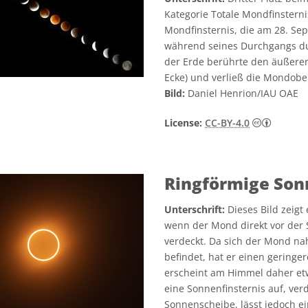
Kategorie Totale Mondfinstern
Mondfinsternis, die am 28. Se
während seines Durchgangs du
der Erde berührte den äußere
Ecke) und verließ die Mondober
Bild:
Daniel Henrion/IAU OAE
Creativ
License:
CC-BY-4.0
Ringförmige Son
Unterschrift:
Dieses Bild zeigt 
wenn der Mond direkt vor der S
verdeckt. Da sich der Mond n
befindet, hat er einen gering
erscheint am Himmel daher etwas
eine Sonnenfinsternis auf, ver
Sonnenscheibe, lässt jedoch ein