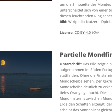
um die Silhouette des Mondes 
unterscheidet sich von einer t
diesen leuchtenden Ring sehen,
Bild:
Wikipedia-Nutzer – Dpic
Creativ
License:
CC-BY-4.0
Partielle Mondfi
Unterschrift:
Das Bild zeigt ein
aufgenommen im Süden Portuga
stattfinden. Ohne die Finstern
Mondscheibe sehen. Der gekrüm
Mondscheibe deutlich zu erken
tiefes Orange getaucht. Dies li
Mondfinsternis zwischen Mond 
Erde den Schatten erzeugt, den
scheint das Sonnenlicht gleich