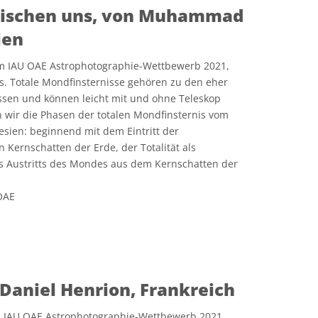
zwischen uns, von Muhammad
ien
im IAU OAE Astrophotographie-Wettbewerb 2021,
is. Totale Mondfinsternisse gehören zu den eher
ssen und können leicht mit und ohne Teleskop
 wir die Phasen der totalen Mondfinsternis vom
nesien: beginnend mit dem Eintritt der
Kernschatten der Erde, der Totalität als
 Austritts des Mondes aus dem Kernschatten der
OAE
e Commons Namensnennung 4.0 International (CC BY 4.0) Symbole
Daniel Henrion, Frankreich
im IAU OAE Astrophotographie-Wettbewerb 2021,