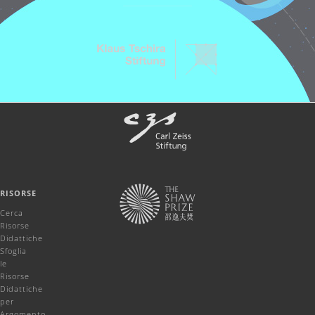
RISORSE
Cerca
Risorse
Didattiche
Sfoglia
le
Risorse
Didattiche
per
Argomento