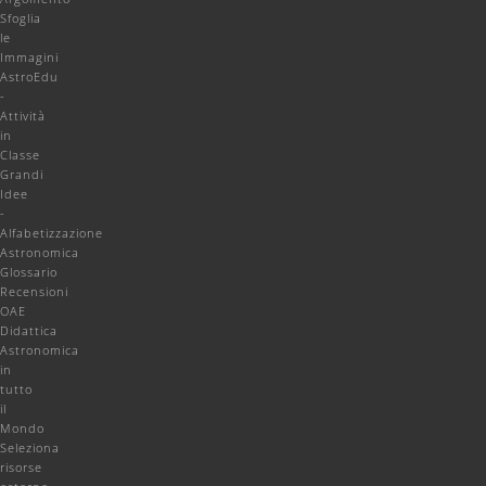
Sfoglia
le
Immagini
AstroEdu
-
Attività
in
Classe
Grandi
Idee
-
Alfabetizzazione
Astronomica
Glossario
Recensioni
OAE
Didattica
Astronomica
in
tutto
il
Mondo
Seleziona
risorse