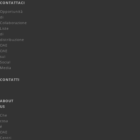
CONTATTACI
Opportunità
di
Collaborazione
Liste
di
distribuzione
OAE
OAE
sui
Social
Media
CONTATTI
ABOUT
US
Che
cosa
é
OAE
Centri