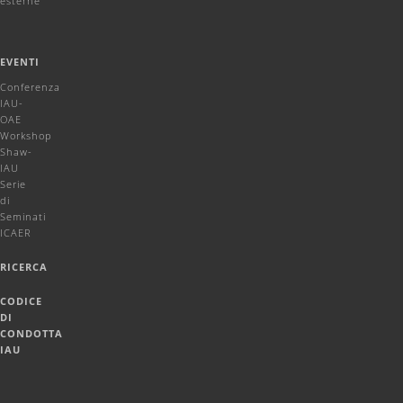
esterne
EVENTI
Conferenza
IAU-
OAE
Workshop
Shaw-
IAU
Serie
di
Seminati
ICAER
RICERCA
CODICE
DI
CONDOTTA
IAU