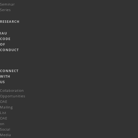
Seminar
Series
RESEARCH
IAU
CODE
OF
CONDUCT
CONNECT
WITH
US
Collaboration
Opportunities
OAE
Mailing
List
OAE
on
Social
Media