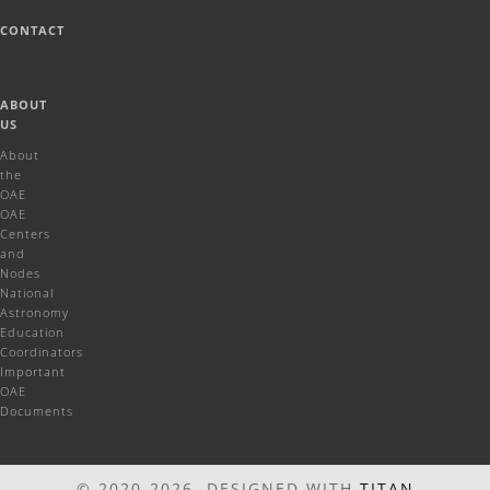
CONTACT
ABOUT
US
About
the
OAE
OAE
Centers
and
Nodes
National
Astronomy
Education
Coordinators
Important
OAE
Documents
© 2020-2026 DESIGNED WITH
TITAN