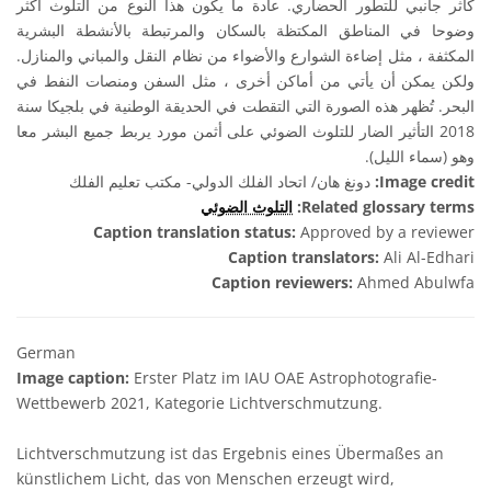
كأثر جانبي للتطور الحضاري. عادة ما يكون هذا النوع من التلوث أكثر
وضوحا في المناطق المكتظة بالسكان والمرتبطة بالأنشطة البشرية
المكثفة ، مثل إضاءة الشوارع والأضواء من نظام النقل والمباني والمنازل.
ولكن يمكن أن يأتي من أماكن أخرى ، مثل السفن ومنصات النفط في
البحر. تُظهر هذه الصورة التي التقطت في الحديقة الوطنية في بلجيكا سنة
2018 التأثير الضار للتلوث الضوئي على أثمن مورد يربط جميع البشر معا
وهو (سماء الليل).
دونغ هان/ اتحاد الفلك الدولي- مكتب تعليم الفلك
Image credit:
التلوث الضوئي
Related glossary terms:
Caption translation status:
Approved by a reviewer
Caption translators:
Ali Al-Edhari
Caption reviewers:
Ahmed Abulwfa
German
Image caption:
Erster Platz im IAU OAE Astrophotografie-
Wettbewerb 2021, Kategorie Lichtverschmutzung.
Lichtverschmutzung ist das Ergebnis eines Übermaßes an
künstlichem Licht, das von Menschen erzeugt wird,