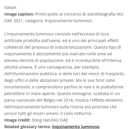
Italian
Image caption:
Primo posto al concorso di astrofotografia IAU
OAE 2021, categoria 'Inquinamento luminoso'.
L'inquinamento luminoso consiste nell'eccesso di luce
artificiale prodotta dall'uomo, ed è uno dei principali effetti
collaterali del processo di industrializzazione. Questo tipo di
inquinamento è decisamente più marcato nelle aree ad
elevata densità di popolazione, ed è riconducibile all'intensa
attività umana. È una conseguenza, per esempio,
dell'illuminazione pubblica, e delle luci dei mezzi di trasporto,
degli uffici e delle abitazioni private. Ma le sue fonti sono
innumerevoli, e comprendono perfino le navi e le piattaforme
petrolifere in mare aperto. Questa immagine, scattata in un
parco nazionale del Belgio nel 2018, mostra l'effetto deleterio
dell'inquinamento luminoso sulla risorsa più preziosa che
unisce tutti gli esseri umani: il cielo notturno.
Image credit:
Dong Han/IAU OAE
Related glossary terms:
Inquinamento luminoso