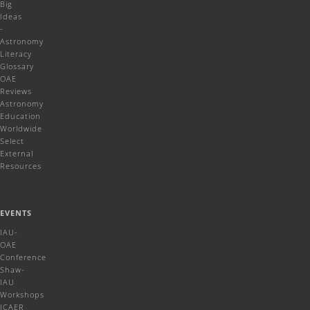
Big
Ideas
-
Astronomy
Literacy
Glossary
OAE
Reviews
Astronomy
Education
Worldwide
Select
External
Resources
EVENTS
IAU-
OAE
Conference
Shaw-
IAU
Workshops
ICAER