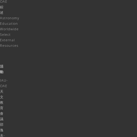
OAE
綜
述
Astronomy
Education
Worldwide
Select
External
Resources
活
動
IAU-
OAE
天
文
教
育
會
議
邵
逸
夫-