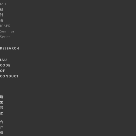
IAU
研
討
會
ICAER
Seminar
Series
RESEARCH
IAU
CODE
OF
CONDUCT
聯
繫
我
們
合
作
機