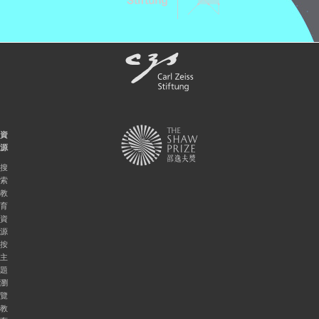
資
源
搜
索
教
育
資
源
按
主
題
瀏
覽
教