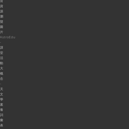
育
資
源
瀏
覽
圖
片
AstroEdu
-
課
堂
活
動
大
概
念
-
天
文
學
素
養
詞
彙
表