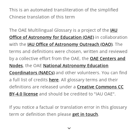
This is an automated transliteration of the simplified
Chinese translation of this term
The OAE Multilingual Glossary is a project of the
IAU
Office of Astronomy for Education (OAE)
in collaboration
with the
IAU Office of Astronomy Outreach (OAO)
. The
terms and definitions were chosen, written and reviewed
by a collective effort from the OAE, the
OAE Centers and
Nodes
, the OAE
National Astronomy Education
Coordinators (NAECs)
and other volunteers. You can find
a full list of credits
here
. All glossary terms and their
definitions are released under a
Creative Commons CC
BY-4.0 license
and should be credited to "IAU OAE".
If you notice a factual or translation error in this glossary
term or definition then please
get in touch
.