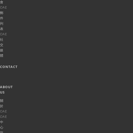
會
OAE
郵
件
列
表
OAE
社
交
媒
體
CONTACT
ABOUT
US
關
於
OAE
OAE
中
心
與