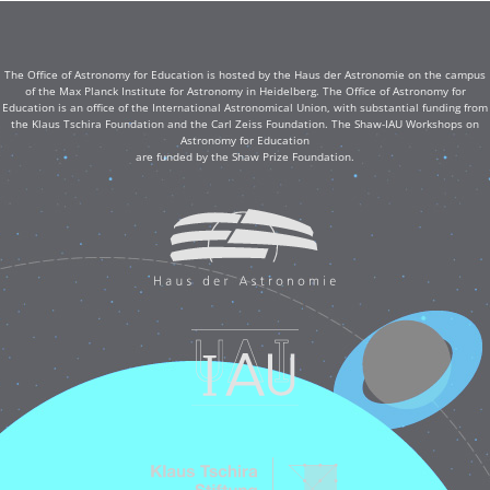
The Office of Astronomy for Education is hosted by the Haus der Astronomie on the campus
of the Max Planck Institute for Astronomy in Heidelberg. The Office of Astronomy for
Education is an office of the International Astronomical Union, with substantial funding from
the Klaus Tschira Foundation and the Carl Zeiss Foundation. The Shaw-IAU Workshops on
Astronomy for Education
are funded by the Shaw Prize Foundation.