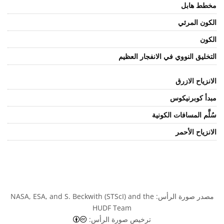
مخطط هابل
الكون المرئي
الكون
التخليق النووي في الانفجار العظيم
الانزياح الازرق
مبدأ كوبرنيكوس
سُلَّم المسافات الكونية
الانزياح الأحمر
مصدر صورة الرأس: NASA, ESA, and S. Beckwith (STScI) and the
HUDF Team
المشاع الإبداعي نَسب المُصنَّف 4.0 دولي (C BY 4.0
ترخيص صورة الرأس: