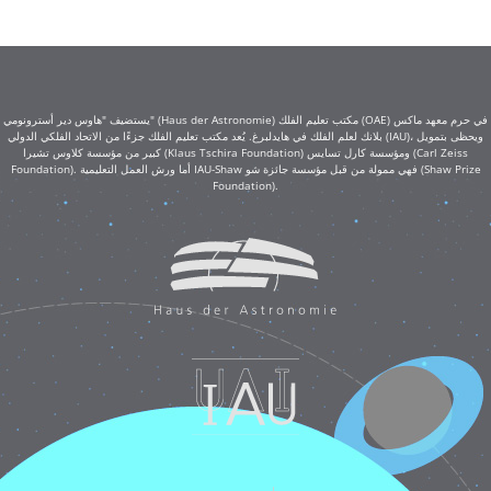
يستضيف "هاوس دير أسترونومي" (Haus der Astronomie) مكتب تعليم الفلك (OAE) في حرم معهد ماكس
بلانك لعلم الفلك في هايدلبرغ. يُعد مكتب تعليم الفلك جزءًا من الاتحاد الفلكي الدولي (IAU)، ويحظى بتمويل
كبير من مؤسسة كلاوس تشيرا (Klaus Tschira Foundation) ومؤسسة كارل تسايس (Carl Zeiss
Foundation). أما ورش العمل التعليمية IAU-Shaw فهي ممولة من قبل مؤسسة جائزة شو (Shaw Prize
Foundation).