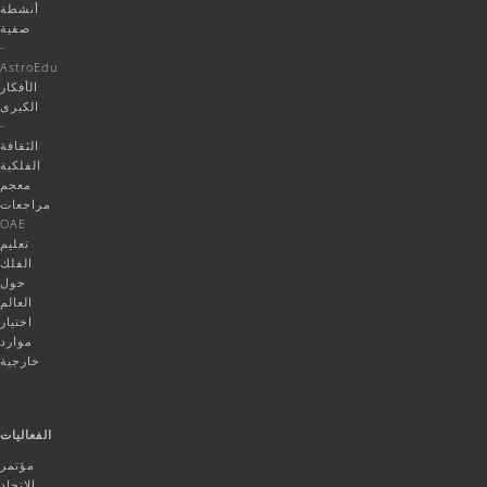
أنشطة
صفية
-
AstroEdu
الأفكار
الكبرى
-
الثقافة
الفلكية
معجم
مراجعات
OAE
تعليم
الفلك
حول
العالم
اختيار
موارد
خارجية
الفعاليات
مؤتمر
الاتحاد