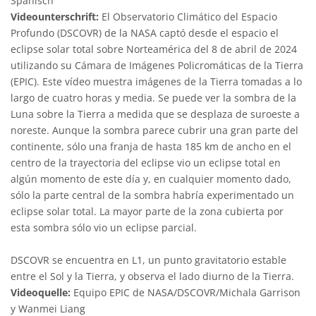
Spanisch
Videounterschrift:
El Observatorio Climático del Espacio
Profundo (DSCOVR) de la NASA captó desde el espacio el
eclipse solar total sobre Norteamérica del 8 de abril de 2024
utilizando su Cámara de Imágenes Policromáticas de la Tierra
(EPIC). Este vídeo muestra imágenes de la Tierra tomadas a lo
largo de cuatro horas y media. Se puede ver la sombra de la
Luna sobre la Tierra a medida que se desplaza de suroeste a
noreste. Aunque la sombra parece cubrir una gran parte del
continente, sólo una franja de hasta 185 km de ancho en el
centro de la trayectoria del eclipse vio un eclipse total en
algún momento de este día y, en cualquier momento dado,
sólo la parte central de la sombra habría experimentado un
eclipse solar total. La mayor parte de la zona cubierta por
esta sombra sólo vio un eclipse parcial.
DSCOVR se encuentra en L1, un punto gravitatorio estable
entre el Sol y la Tierra, y observa el lado diurno de la Tierra.
Videoquelle:
Equipo EPIC de NASA/DSCOVR/Michala Garrison
y Wanmei Liang