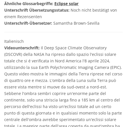
Ähnliche Glossarbegriffe:
Eclipse solar
Unterschrift Übersetzungsstatus:
Noch nicht bestätigt von
einem Rezensenten
Unterschrift-Übersetzer:
Samantha Brown-Sevilla
Italienisch
Videounterschrift:
Il Deep Space Climate Observatory
(DSCOVR) della NASA ha ripreso dallo spazio l'eclissi solare
totale che si é verificata in Nord America l'8 aprile 2024,
utilizzando la sua Earth Polychromatic Imaging Camera (EPIC).
Questo video mostra le immagini della Terra riprese nel corso
di quattro ore e mezza. L'ombra della Luna sulla Terra può
essere vista mentre si muove da sud-ovest a nord-est.
Sebbene l'ombra sembri coprire un'enorme parte del
continente, solo una striscia larga fino a 185 km al centro del
percorso dell'eclissi ha visto un'eclissi totale ad un certo
punto di questa giornata e in qualsiasi momento solo la parte
centrale dell'ombra avrebbe sperimentato un'eclissi solare
totale. La maggior parte dell'area coperta da quest'ombra ha