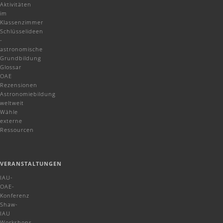
Aktivitäten
im
Klassenzimmer
Schlüsselideen
-
astronomische
Grundbildung
Glossar
OAE
Rezensionen
Astronomiebildung
weltweit
Wähle
externe
Ressourcen
VERANSTALTUNGEN
IAU-
OAE-
Konferenz
Shaw-
IAU
Workshops