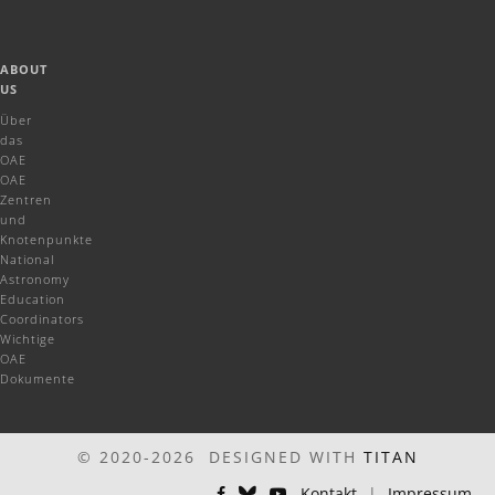
ABOUT
US
Über
das
OAE
OAE
Zentren
und
Knotenpunkte
National
Astronomy
Education
Coordinators
Wichtige
OAE
Dokumente
© 2020-2026 DESIGNED WITH
TITAN
Kontakt
|
Impressum