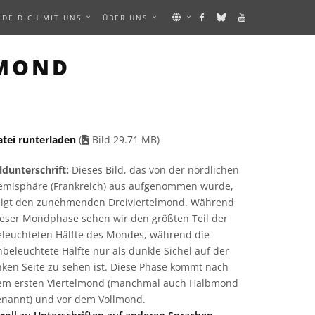
NDE DICH MIT UNS
ÜBER UNS
MAGE
LMOND
atei runterladen
(
Bild 29.71 MB)
ldunterschrift:
Dieses Bild, das von der nördlichen
emisphäre (Frankreich) aus aufgenommen wurde,
eigt den zunehmenden Dreiviertelmond. Während
ieser Mondphase sehen wir den größten Teil der
eleuchteten Hälfte des Mondes, während die
beleuchtete Hälfte nur als dunkle Sichel auf der
nken Seite zu sehen ist. Diese Phase kommt nach
em ersten Viertelmond (manchmal auch Halbmond
enannt) und vor dem Vollmond.