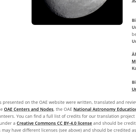
S
Bi
U
b
U
Äh
M
K
Bi
U
s presented on the OAE website were written, translated and revie
he
OAE Centers and Nodes
, the OAE
National Astronomy Educatio
teers. You can find a full list of credits for our translation project
 under a
Creative Commons CC BY-4.0 license
and should be credit
 may have different licenses (see above) and should be credited a