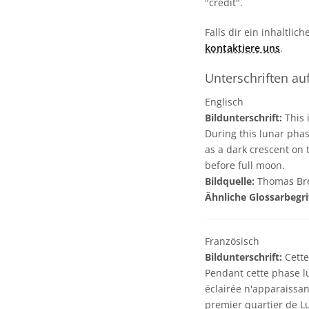
"credit".
Falls dir ein inhaltlic
kontaktiere uns
.
Unterschriften au
Englisch
Bildunterschrift:
This 
During this lunar phas
as a dark crescent on 
before full moon.
Bildquelle:
Thomas Br
Ähnliche Glossarbegri
Französisch
Bildunterschrift:
Cette
Pendant cette phase lu
éclairée n'apparaissan
premier quartier de Lu