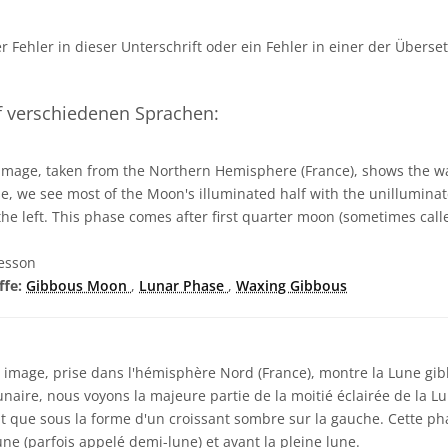
her Fehler in dieser Unterschrift oder ein Fehler in einer der Überse
f verschiedenen Sprachen:
image, taken from the Northern Hemisphere (France), shows the 
e, we see most of the Moon's illuminated half with the unillumina
the left. This phase comes after first quarter moon (sometimes cal
esson
ffe:
Gibbous Moon
,
Lunar Phase
,
Waxing Gibbous
 image, prise dans l'hémisphère Nord (France), montre la Lune gib
naire, nous voyons la majeure partie de la moitié éclairée de la Lu
t que sous la forme d'un croissant sombre sur la gauche. Cette pha
ne (parfois appelé demi-lune) et avant la pleine lune.