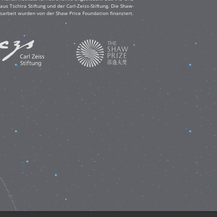
s Tschira Stiftung und der Carl-Zeiss-Stiftung. Die Shaw-
sarbeit wurden von der Shaw Price Foundation finanziert.