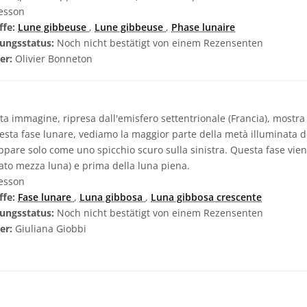
esson
ffe:
Lune gibbeuse
,
Lune gibbeuse
,
Phase lunaire
ungsstatus:
Noch nicht bestätigt von einem Rezensenten
zer:
Olivier Bonneton
a immagine, ripresa dall'emisfero settentrionale (Francia), mostra
sta fase lunare, vediamo la maggior parte della metà illuminata d
pare solo come uno spicchio scuro sulla sinistra. Questa fase vie
mato mezza luna) e prima della luna piena.
esson
ffe:
Fase lunare
,
Luna gibbosa
,
Luna gibbosa crescente
ungsstatus:
Noch nicht bestätigt von einem Rezensenten
zer:
Giuliana Giobbi