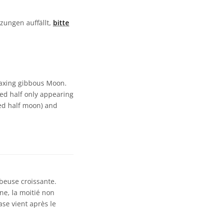
tzungen auffällt,
bitte
waxing gibbous Moon.
ted half only appearing
led half moon) and
beuse croissante.
ne, la moitié non
se vient après le