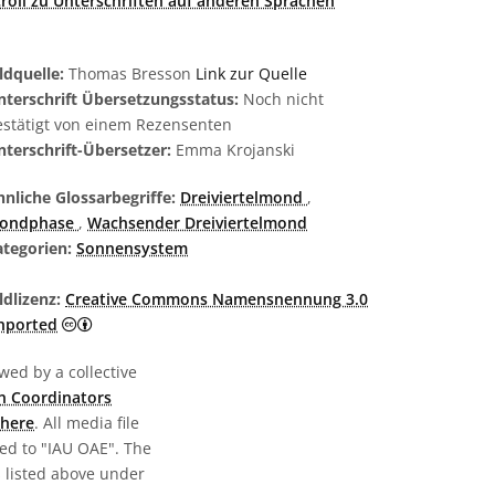
croll zu Unterschriften auf anderen Sprachen
ldquelle:
Thomas Bresson
Link zur Quelle
nterschrift Übersetzungsstatus:
Noch nicht
estätigt von einem Rezensenten
nterschrift-Übersetzer:
Emma Krojanski
nliche Glossarbegriffe:
Dreiviertelmond
,
ondphase
,
Wachsender Dreiviertelmond
ategorien:
Sonnensystem
ldlizenz:
Creative Commons Namensnennung 3.0
Creative Commons Namensnennung 3.0 Unported Sy
nported
wed by a collective
n Coordinators
here
. All media file
ed to "IAU OAE". The
s listed above under