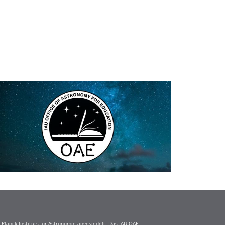
Planck-Instituts für Astronomie angesiedelt. Das IAU OAE