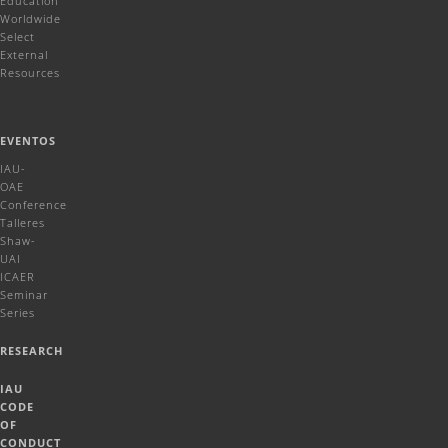
Education
Worldwide
Select
External
Resources
EVENTOS
IAU-
OAE
Conference
Talleres
Shaw-
UAI
ICAER
Seminar
Series
RESEARCH
IAU
CODE
OF
CONDUCT