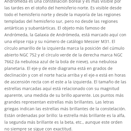
Andrómeda es una constelación boreal y es más visible por
las tardes en el otoño del hemisferio norte. Es visible desde
todo el hemisferio norte y desde la mayoría de las regiones
templadas del hemisferio sur, pero no desde las regiones
antárticas y subantárticas. El objeto más famoso de
Andrómeda, la Galaxia de Andrómeda, está marcado aquí con
una elipse roja y su número de catálogo Messier M31. El
círculo amarillo de la izquierda marca la posición del cúmulo
abierto NGC 752 y el círculo verde de la derecha marca NGC
7662 (la nebulosa azul de la bola de nieve), una nebulosa
planetaria. El eje-y de este diagrama está en grados de
declinación y con el norte hacia arriba y el eje-x está en horas
de ascensión recta con el este a la izquierda. El tamaño de las
estrellas marcadas aquí está relacionado con su magnitud
aparente, una medida de su brillo aparente. Los puntos más
grandes representan estrellas más brillantes. Las letras
griegas indican las estrellas más brillantes de la constelación.
Están ordenadas por brillo: la estrella más brillante es la alfa,
la segunda más brillante es la beta, etc., aunque este orden
no siempre se sigue con exactitud.