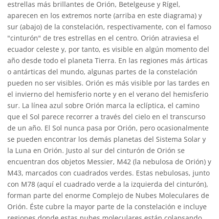
estrellas más brillantes de Orión, Betelgeuse y Rígel,
aparecen en los extremos norte (arriba en este diagrama) y
sur (abajo) de la constelación, respectivamente, con el famoso
"cinturón" de tres estrellas en el centro. Orión atraviesa el
ecuador celeste y, por tanto, es visible en algún momento del
año desde todo el planeta Tierra. En las regiones más árticas
o antárticas del mundo, algunas partes de la constelación
pueden no ser visibles. Orión es más visible por las tardes en
el invierno del hemisferio norte y en el verano del hemisferio
sur. La línea azul sobre Orión marca la eclíptica, el camino
que el Sol parece recorrer a través del cielo en el transcurso
de un año. El Sol nunca pasa por Orión, pero ocasionalmente
se pueden encontrar los demás planetas del Sistema Solar y
la Luna en Orión. Justo al sur del cinturón de Orión se
encuentran dos objetos Messier, M42 (la nebulosa de Orión) y
M43, marcados con cuadrados verdes. Estas nebulosas, junto
con M78 (aquí el cuadrado verde a la izquierda del cinturón),
forman parte del enorme Complejo de Nubes Moleculares de
Orión. Éste cubre la mayor parte de la constelación e incluye
regiones donde estas nubes moleculares están colapsando