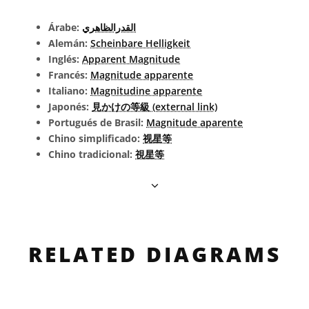
Árabe:
القدرالظاهري
Alemán:
Scheinbare Helligkeit
Inglés:
Apparent Magnitude
Francés:
Magnitude apparente
Italiano:
Magnitudine apparente
Japonés:
見かけの等級 (external link)
Portugués de Brasil:
Magnitude aparente
Chino simplificado:
视星等
Chino tradicional:
視星等
RELATED DIAGRAMS