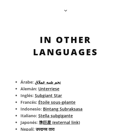
IN OTHER
LANGUAGES
Árabe:
نجم شبه عملاق
Alemán:
Unterriese
Inglés:
Subgiant Star
Francés:
Étoile sous-géante
Indonesio:
Bintang Subraksasa
Italiano:
Stella subgigante
Japonés:
準巨星 (external link)
Nepalí:
उपदानव तारा