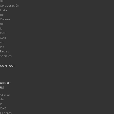
de
Colaboración
Lista
de
Correo
de
la
OAE
OAE
en
las
Redes
Sociales
CONTACT
ABOUT
US
Acerca
de
la
OAE
Centros