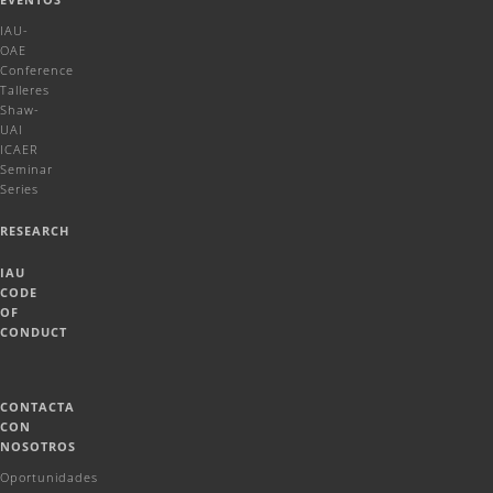
IAU-
OAE
Conference
Talleres
Shaw-
UAI
ICAER
Seminar
Series
RESEARCH
IAU
CODE
OF
CONDUCT
CONTACTA
CON
NOSOTROS
Oportunidades