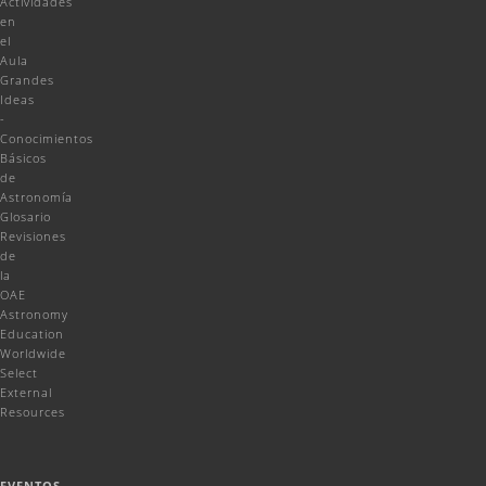
Actividades
en
el
Aula
Grandes
Ideas
-
Conocimientos
Básicos
de
Astronomía
Glosario
Revisiones
de
la
OAE
Astronomy
Education
Worldwide
Select
External
Resources
EVENTOS