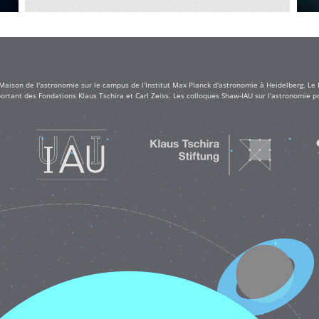
 Maison de l'astronomie sur le campus de l'Institut Max Planck d'astronomie à Heidelberg. Le
rtant des Fondations Klaus Tschira et Carl Zeiss. Les colloques Shaw-IAU sur l'astronomie po