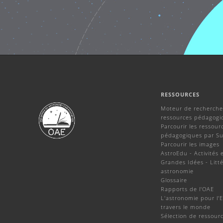
RESSOURCES
Moteur de recherche
ressources pédagogi
Parcourir les ressour
pédagogiques par Su
Parcourir les images
AstroEdu - Activités 
Grandes Idées - Litté
astronomie
Glossaire
Rapports de l'OAE
L'astronomie pour l'
travers le monde
Sélection de ressour