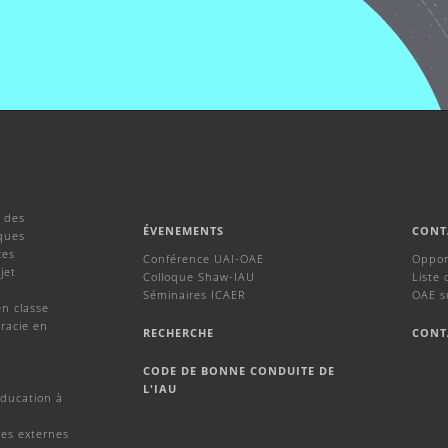
 des
ÉVENEMENTS
CONT
ques
ces
Conférence UAI-OAE
Oppor
jet
Colloque Shaw-IAU
Liste 
Séminaires ICAER
OAE s
en classe
racie en
RECHERCHE
CONT
CODE DE BONNE CONDUITE DE
L'IAU
Education à
ces externes