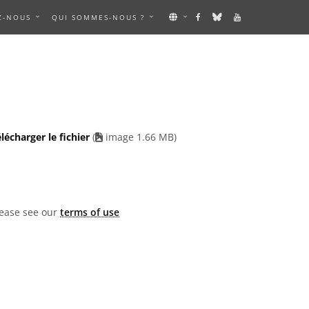
Z-NOUS
QUI SOMMES-NOUS ?
 AN IMAGE
lécharger le fichier
(
image 1.66 MB)
lease see our
terms of use