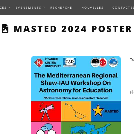
CES
ÉVENEMENTS
RECHERCHE
NOUVELLES
CONTACTE
THIS PAGE DESCRIBES
MASTED 2024 POSTER
Té
P