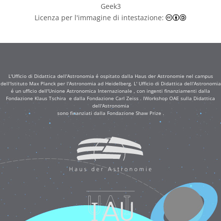
Geek3
Creative C
Licenza per l'immagine di intestazione:
L'Ufficio di Didattica dell'Astronomia é ospitato dalla Haus der Astronomie nel campus
dell'Istituto Max Planck per l'Astronomia ad Heidelberg. L' Ufficio di Didattica dell'Astronomia
é un ufficio dell'Unione Astronomica Internazionale , con ingenti finanziamenti dalla
Fondazione Klaus Tschira e dalla Fondazione Carl Zeiss . IWorkshop OAE sulla Didattica
dell'Astronomia
sono finanziati dalla Fondazione Shaw Prize .