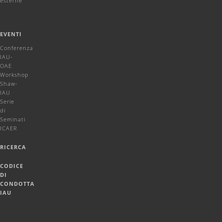
esterne
EVENTI
Conferenza
IAU-
OAE
Workshop
Shaw-
IAU
Serie
di
Seminati
ICAER
RICERCA
CODICE
DI
CONDOTTA
IAU