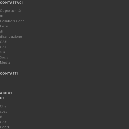
CONTATTACI
Opportunità
di
Collaborazione
Liste
di
distribuzione
OAE
OAE
sui
Social
Media
CONTATTI
ABOUT
US
Che
cosa
é
OAE
Centri