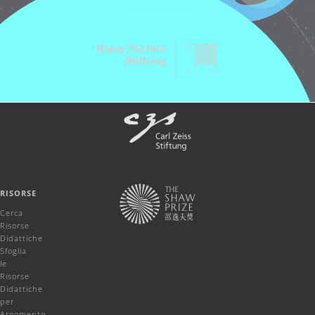
RISORSE
Cerca
Risorse
Didattiche
Sfoglia
le
Risorse
Didattiche
per
Argomento