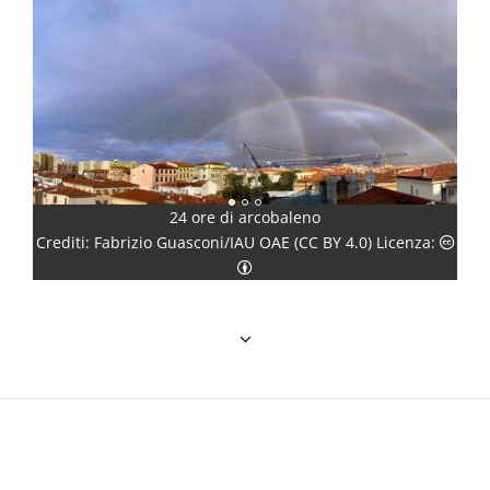
24 ore di arcobaleno
Creative Commons Attribuzione - Condividi allo stesso modo 3.0 
Crediti: Fabrizio Guasconi/IAU OAE (CC BY 4.0) Licenza:
Creative Commons Attribuzione 4
Cred
the