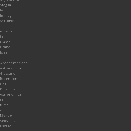
Sfoglia
le
Immagini
AstroEdu
-
Attività
in
Classe
Grandi
Idee
-
Alfabetizzazione
Astronomica
Glossario
Recensioni
OAE
Didattica
Astronomica
in
tutto
il
Mondo
Seleziona
risorse