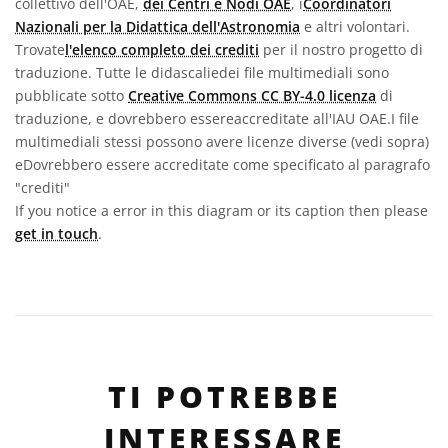
collettivo dell'OAE,
dei Centri e Nodi OAE
, i
Coordinatori
Nazionali per la Didattica dell'Astronomia
e altri volontari.
Trovate
l'elenco completo dei crediti
per il nostro progetto di
traduzione. Tutte le didascaliedei file multimediali sono
pubblicate sotto
Creative Commons CC BY-4.0 licenza
di
traduzione, e dovrebbero essereaccreditate all'IAU OAE.I file
multimediali stessi possono avere licenze diverse (vedi sopra)
eDovrebbero essere accreditate come specificato al paragrafo
"crediti"
If you notice a error in this diagram or its caption then please
get in touch
.
TI POTREBBE
INTERESSARE