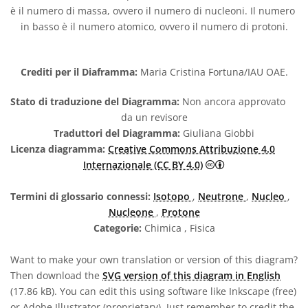
è il numero di massa, ovvero il numero di nucleoni. Il numero
in basso è il numero atomico, ovvero il numero di protoni.
Crediti per il Diaframma:
Maria Cristina Fortuna/IAU OAE.
Stato di traduzione del Diagramma:
Non ancora approvato
da un revisore
Traduttori del Diagramma:
Giuliana Giobbi
Licenza diagramma:
Creative Commons Attribuzione 4.0
Creative Commons 
Internazionale (CC BY 4.0)
Termini di glossario connessi:
Isotopo
,
Neutrone
,
Nucleo
,
Nucleone
,
Protone
Categorie:
Chimica , Fisica
Want to make your own translation or version of this diagram?
Then download the
SVG version of this diagram in English
(17.86 kB). You can edit this using software like Inkscape (free)
or Adobe Illustrator (proprietary). Just remember to credit the