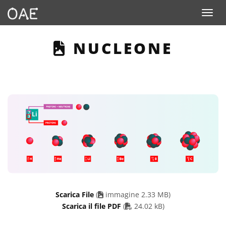
Toggle n
THIS PAGE DESC
NUCLEONE
Scarica File
(
immagine 2.33 MB)
PDF file
Scarica il file PDF
(
24.02 kB)