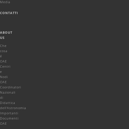
Media
CONTATTI
ABOUT
US
Che
cosa
é
OAE
Centri
e
Nodi
OAE
Coordinatori
Nazionali
di
Didattica
dell'Astronomia
Importanti
Documenti
OAE