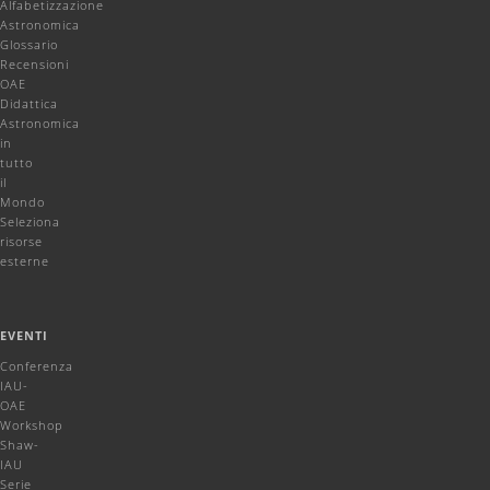
Alfabetizzazione
Astronomica
Glossario
Recensioni
OAE
Didattica
Astronomica
in
tutto
il
Mondo
Seleziona
risorse
esterne
EVENTI
Conferenza
IAU-
OAE
Workshop
Shaw-
IAU
Serie