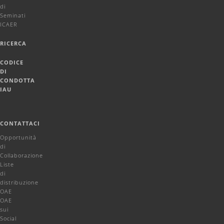
di
Seminati
ICAER
RICERCA
CODICE
DI
CONDOTTA
IAU
CONTATTACI
Opportunità
di
Collaborazione
Liste
di
distribuzione
OAE
OAE
sui
Social