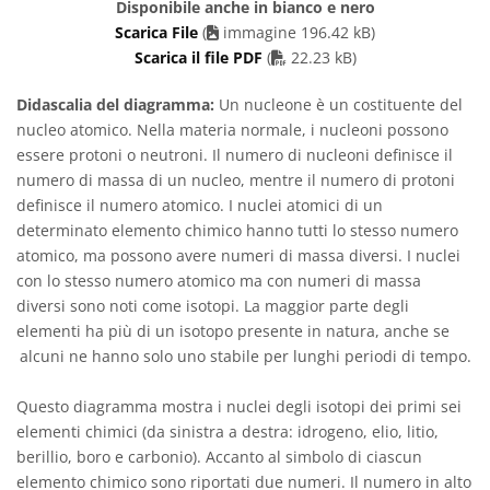
Disponibile anche in bianco e nero
Scarica File
(
immagine 196.42 kB)
PDF file
Scarica il file PDF
(
22.23 kB)
Didascalia del diagramma:
Un nucleone è un costituente del
nucleo atomico. Nella materia normale, i nucleoni possono
essere protoni o neutroni. Il numero di nucleoni definisce il
numero di massa di un nucleo, mentre il numero di protoni
definisce il numero atomico. I nuclei atomici di un
determinato elemento chimico hanno tutti lo stesso numero
atomico, ma possono avere numeri di massa diversi. I nuclei
con lo stesso numero atomico ma con numeri di massa
diversi sono noti come isotopi. La maggior parte degli
elementi ha più di un isotopo presente in natura, anche se
alcuni ne hanno solo uno stabile per lunghi periodi di tempo.
Questo diagramma mostra i nuclei degli isotopi dei primi sei
elementi chimici (da sinistra a destra: idrogeno, elio, litio,
berillio, boro e carbonio). Accanto al simbolo di ciascun
elemento chimico sono riportati due numeri. Il numero in alto