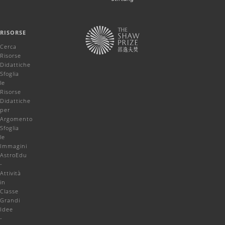
RISORSE
Cerca
Risorse
Didattiche
Sfoglia
le
Risorse
Didattiche
per
Argomento
Sfoglia
le
Immagini
AstroEdu
-
Attività
in
Classe
Grandi
Idee
-