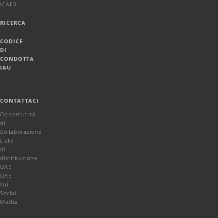
ICAER
RICERCA
CODICE
DI
CONDOTTA
IAU
CONTATTACI
Opportunità
di
Collaborazione
Liste
di
distribuzione
OAE
OAE
sui
Social
Media