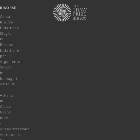
RISORSE
Cerca
Risorse
Didattiche
Sfoglia
le
Risorse
Didattiche
per
Argomento
Sfoglia
le
Immagini
AstroEdu
-
Attività
in
Classe
Grandi
Idee
-
Alfabetizzazione
Astronomica