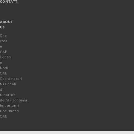
CONTATTI
ABOUT
US
Che
cosa
é
OAE
Centri
e
Nodi
OAE
Coordinatori
Nazionali
di
Didattica
dell'Astronomia
Importanti
Documenti
OAE