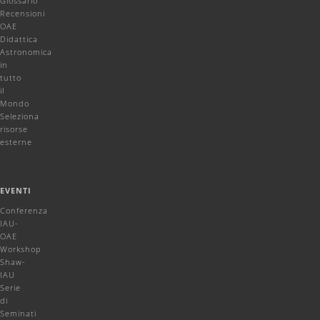
Glossario
Recensioni
OAE
Didattica
Astronomica
in
tutto
il
Mondo
Seleziona
risorse
esterne
EVENTI
Conferenza
IAU-
OAE
Workshop
Shaw-
IAU
Serie
di
Seminati