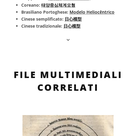
Coreano:
태양중심체계모형
Brasiliano Portoghese:
Modelo Heliocêntrico
Cinese semplificato:
日心模型
Cinese tradizionale:
日心模型
FILE MULTIMEDIALI
CORRELATI