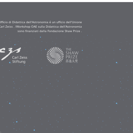
ficio di Didattica dell'Astronomia é un ufficio dell'Unione
arl Zeiss . IWorkshop OAE sulla Didattica dell'Astronomia
sono finanziati dalla Fondazione Shaw Prize .