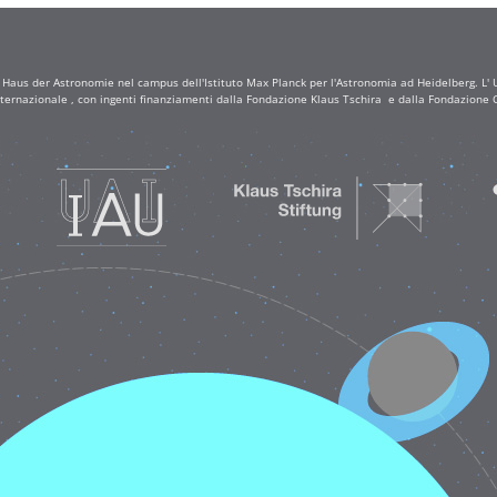
a Haus der Astronomie nel campus dell'Istituto Max Planck per l'Astronomia ad Heidelberg. L' Uf
ternazionale , con ingenti finanziamenti dalla Fondazione Klaus Tschira e dalla Fondazione C