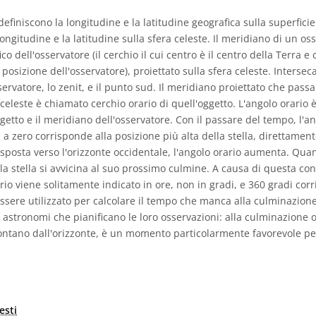
definiscono la longitudine e la latitudine geografica sulla superficie
 longitudine e la latitudine sulla sfera celeste. Il meridiano di un o
o dell'osservatore (il cerchio il cui centro è il centro della Terra e 
 posizione dell'osservatore), proiettato sulla sfera celeste. Intersec
sservatore, lo zenit, e il punto sud. Il meridiano proiettato che pass
eleste è chiamato cerchio orario di quell'oggetto. L'angolo orario è 
ggetto e il meridiano dell'osservatore. Con il passare del tempo, l'a
 a zero corrisponde alla posizione più alta della stella, direttamen
 sposta verso l'orizzonte occidentale, l'angolo orario aumenta. Quan
 la stella si avvicina al suo prossimo culmine. A causa di questa co
ario viene solitamente indicato in ore, non in gradi, e 360 gradi co
ssere utilizzato per calcolare il tempo che manca alla culminazione
i astronomi che pianificano le loro osservazioni: alla culminazione o
ontano dall'orizzonte, è un momento particolarmente favorevole pe
esti