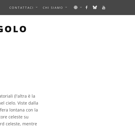
E
CONTATTACI
CHI SIAMO
NGOLO
iali (l'altra è la
el cielo. Viste dalla
fera lontana con la
tore celeste su
ord celeste, mentre