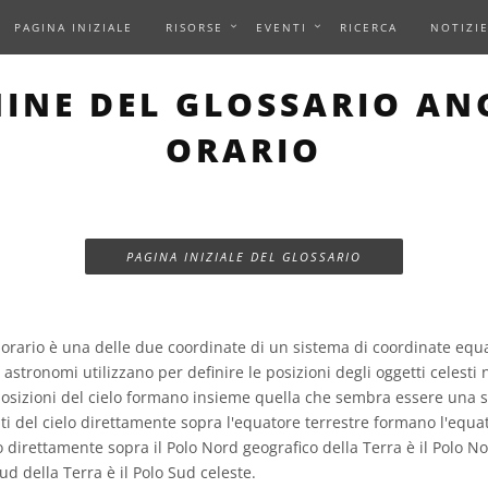
PAGINA INIZIALE
RISORSE
EVENTI
RICERCA
NOTIZI
INE DEL GLOSSARIO A
ORARIO
PAGINA INIZIALE DEL GLOSSARIO
orario è una delle due coordinate di un sistema di coordinate equator
 astronomi utilizzano per definire le posizioni degli oggetti celesti n
 posizioni del cielo formano insieme quella che sembra essere una s
nti del cielo direttamente sopra l'equatore terrestre formano l'equa
o direttamente sopra il Polo Nord geografico della Terra è il Polo N
ud della Terra è il Polo Sud celeste.