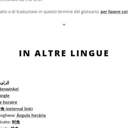
fatto o di traduzione in questo termine del glossario,
per favore con
IN ALTRE LINGUE
الزاوي
denwinkel
Angle
e horaire
角 (external link)
rtoghese:
Ângulo horário
icato:
时角