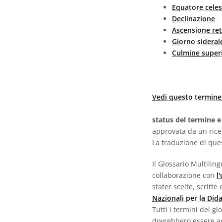
Equatore celes
Declinazione
Ascensione ret
Giorno sideral
Culmine super
Vedi questo termine 
status del termine e
approvata da un ric
La traduzione di que
Il Glossario Multili
collaborazione con
l
stater scelte, scritt
Nazionali per la Did
Tutti i termini del g
dovrebbero essere ac