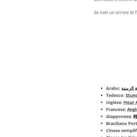
Se noti un errore di 
Arabo:
ة الزمنية
Tedesco:
Stun
Inglese:
Hour 
Francese:
Angl
Giapponese:
時
Brasiliano Po
Cinese semplif