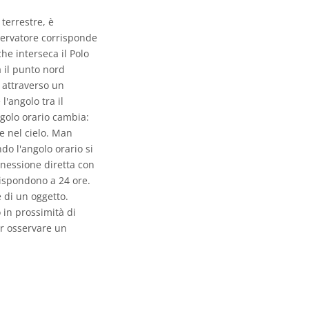
 terrestre, è
sservatore corrisponde
che interseca il Polo
a il punto nord
a attraverso un
l'angolo tra il
ngolo orario cambia:
te nel cielo. Man
do l'angolo orario si
nnessione diretta con
rrispondono a 24 ore.
 di un oggetto.
 in prossimità di
r osservare un