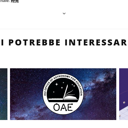
onale:
時角
TI POTREBBE INTERESSAR