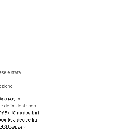
ese é stata
vazione
ia (OAE)
in
 le definizioni sono
 OAE
e i
Coordinatori
completa dei crediti
,
4.0 licenza
e