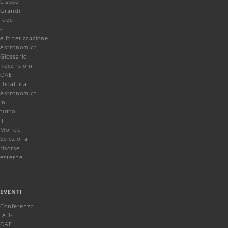
Classe
Grandi
Idee
-
Alfabetizzazione
Astronomica
Glossario
Recensioni
OAE
Didattica
Astronomica
in
tutto
il
Mondo
Seleziona
risorse
esterne
EVENTI
Conferenza
IAU-
OAE