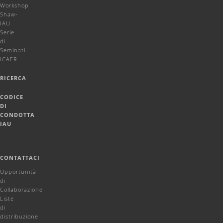
Workshop
Shaw-
IAU
Serie
di
Seminati
ICAER
RICERCA
CODICE
DI
CONDOTTA
IAU
CONTATTACI
Opportunità
di
Collaborazione
Liste
di
distribuzione