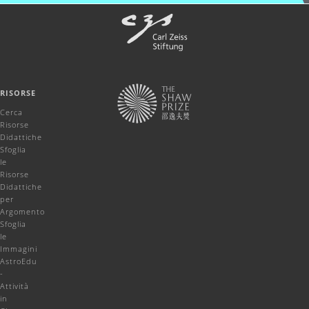
RISORSE
Cerca
Risorse
Didattiche
Sfoglia
le
Risorse
Didattiche
per
Argomento
Sfoglia
le
Immagini
AstroEdu
-
Attività
in