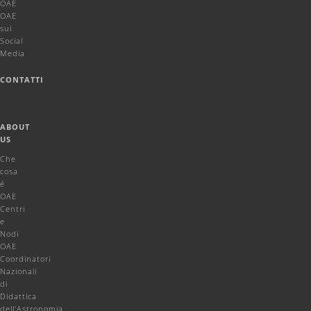
OAE
OAE
sui
Social
Media
CONTATTI
ABOUT
US
Che
cosa
é
OAE
Centri
e
Nodi
OAE
Coordinatori
Nazionali
di
Didattica
dell'Astronomia