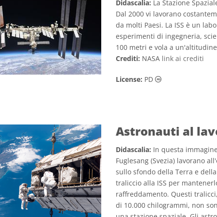
Didascalia:
La Stazione Spaziale 
Dal 2000 vi lavorano costantem
da molti Paesi. La ISS è un lab
esperimenti di ingegneria, scie
100 metri e vola a un'altitudine
Crediti:
NASA
link ai crediti
Dominio Pubblico
License:
PD
Astronauti al lav
Didascalia:
In questa immagine,
Fuglesang (Svezia) lavorano all'
sullo sfondo della Terra e del
traliccio alla ISS per mantenerlo
raffreddamento. Questi tralicci
di 10.000 chilogrammi, non sono 
una stazione spaziale. Gli astr