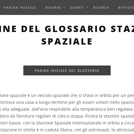
PAGINA INIZIALE
RISORSE
EVENTI
RICERCA
NOTIZI
INE DEL GLOSSARIO STA
SPAZIALE
PAGINA INIZIALE DEL GLOSSARIO
one spaziale è un veicolo spaziale che si trova in orbita per un p
ornisce una casa a lungo termine per gli esseri umani nello spazio.
i vita adeguate, dall'aria respirabile alla temperatura ben regolata. 
dono da forniture regolari di cibo e acqua. Finora le stazioni spazial
restri basse, con la Stazione Spaziale Internazionale in orbita a circ
stazione in orbita è in caduta libera, con gli astronauti, le attrezza