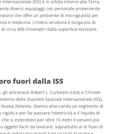
Internazionale (ISS) è in orbita intorno alla Terra.
ente diversi equipaggi con personale proveniente
oratorio che offre un ambiente di microgravità per
nza e medicina. L'intera struttura è lunga più di
 di circa 400 chilometri dalla superficie terrestre.
 icone
oro fuori dalla ISS
 gli astronauti Robert L. Curbeam (USA) e Christer
esterno della Stazione Spaziale Internazionale (ISS),
la Nuova Zelanda. Stanno attaccando un segmento di
 rigido e per far passare l'elettricità e il liquido di
, che si estendono per oltre 15 metri e pesano più
oggetti facili da lavorare, soprattutto al di fuori di
onauti indossano grandi tute spaziali bianche e