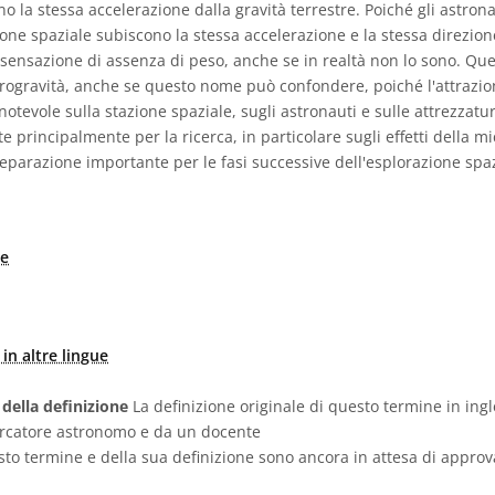
o la stessa accelerazione dalla gravità terrestre. Poiché gli astrona
zione spaziale subiscono la stessa accelerazione e la stessa direzione
 sensazione di assenza di peso, anche se in realtà non lo sono. Qu
ogravità, anche se questo nome può confondere, poiché l'attrazio
notevole sulla stazione spaziale, sugli astronauti e sulle attrezzatur
te principalmente per la ricerca, in particolare sugli effetti della mi
eparazione importante per le fasi successive dell'esplorazione spaz
le
in altre lingue
 della definizione
La definizione originale di questo termine in ingl
ercatore astronomo e da un docente
sto termine e della sua definizione sono ancora in attesa di appro