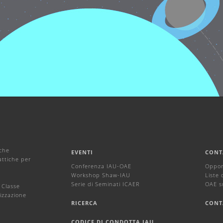
iche
EVENTI
CONT
attiche per
Conferenza IAU-OAE
Oppor
Workshop Shaw-IAU
Liste 
Serie di Seminati ICAER
OAE s
 Classe
izzazione
RICERCA
CONT
CODICE DI CONDOTTA IAU