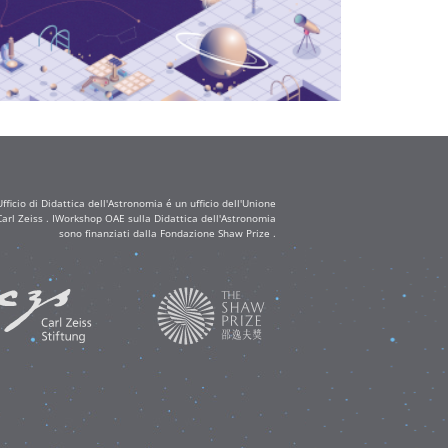
ficio di Didattica dell'Astronomia é un ufficio dell'Unione
arl Zeiss . IWorkshop OAE sulla Didattica dell'Astronomia
sono finanziati dalla Fondazione Shaw Prize .