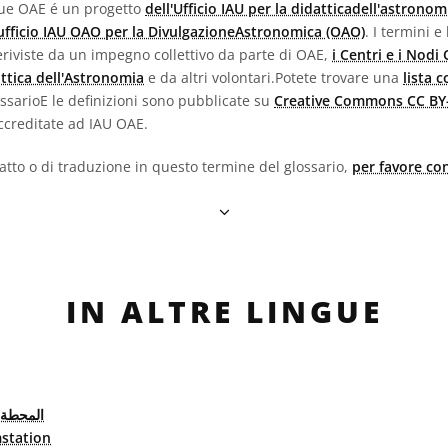
ngue OAE é un progetto
dell'Ufficio IAU per la didatticadell'astronom
'ufficio IAU OAO per la DivulgazioneAstronomica (OAO)
. I termini e
e eriviste da un impegno collettivo da parte di OAE,
i Centri e i Nodi
attica dell'Astronomia
e da altri volontari.Potete trovare una
lista 
lossarioE le definizioni sono pubblicate su
Creative Commons CC BY-
creditate ad IAU OAE.
fatto o di traduzione in questo termine del glossario,
per favore con
IN ALTRE LINGUE
المحطة 
station