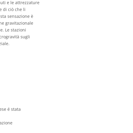
uti e le attrezzature
 di ciò che li
esta sensazione è
ne gravitazionale
e. Le stazioni
crogravità sugli
iale.
ese é stata
vazione