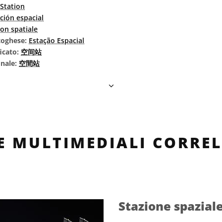
Station
ción espacial
ion spatiale
rtoghese:
Estação Espacial
icato:
空间站
onale:
空間站
LE MULTIMEDIALI CORREL
Stazione spazial