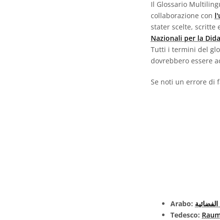
Il Glossario Multili
collaborazione con
l
stater scelte, scritt
Nazionali per la Did
Tutti i termini del g
dovrebbero essere ac
Se noti un errore di 
Arabo:
الفضائية
Tedesco:
Raum