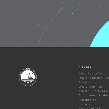
RISORSE
Cerca Risorse Didatt
Sfoglia le Risorse Did
Argomento
Sfoglia le Immagini
AstroEdu - Attività in
Grandi Idee - Alfabet
Astronomica
Glossario
Recensioni OAE