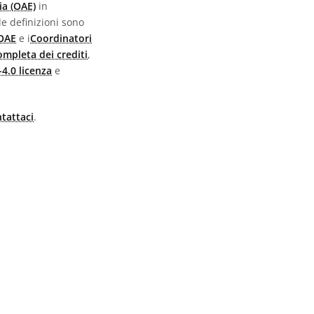
ia (OAE)
in
 le definizioni sono
 OAE
e i
Coordinatori
completa dei crediti
,
4.0 licenza
e
tattaci
.