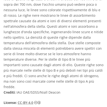
sopra dei 700 nm, dove l'occhio umano può vedere poca o
nessuna luce, le linee sono colorate rispettivamente di blu e
di rosso. Le righe nere mostrano le linee di assorbimento
spettrale causate da atomi e ioni di diversi elementi presenti
nell'atmosfera della stella. Questi atomi e ioni assorbono a
lunghezze d'onda specifiche, ingenerando linee scure e nitide
nello spettro. La densità di queste righe dipende dalla
temperatura dell'atmosfera della stella. Due stelle composte
dalla stessa miscela di elementi potrebbero avere spettri con
serie di linee molto diverse se le loro atmosfere hanno
temperature diverse. Per le stelle di tipo B le linee più
importanti sono causate dagli atomi di elio. Queste righe sono
più marcate nelle stelle di tipo B e più deboli nei tipi più caldi
e più freddi. Ci sono anche le righe degli atomi di idrogeno,
ma non sono così marcate come nelle stelle di tipo A più
fredde.
Crediti:
IAU OAE/SDSS/Niall Deacon
Creative Commons Attribuzione 4.0 Intern
License:
CC-BY-4.0