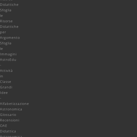
Didattiche
Sfoglia
le
Risorse
Didattiche
per
Argomento
Sfoglia
le
Immagini
AstroEdu
-
Attività
in
Classe
Grandi
Idee
-
Alfabetizzazione
Astronomica
Glossario
Recensioni
OAE
Didattica
Astronomica