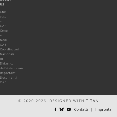
US
Che
cosa
é
OAE
Centri
e
Nodi
OAE
Coordinatori
Nazionali
di
Didattica
dell'Astronomia
Importanti
Documenti
OAE
© 2020-2026 DESIGNED WITH
TITAN
Contatti
|
Impronta