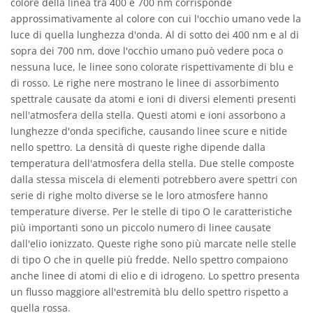
colore della linea tra 400 e 700 nm corrisponde
approssimativamente al colore con cui l'occhio umano vede la
luce di quella lunghezza d'onda. Al di sotto dei 400 nm e al di
sopra dei 700 nm, dove l'occhio umano può vedere poca o
nessuna luce, le linee sono colorate rispettivamente di blu e
di rosso. Le righe nere mostrano le linee di assorbimento
spettrale causate da atomi e ioni di diversi elementi presenti
nell'atmosfera della stella. Questi atomi e ioni assorbono a
lunghezze d'onda specifiche, causando linee scure e nitide
nello spettro. La densità di queste righe dipende dalla
temperatura dell'atmosfera della stella. Due stelle composte
dalla stessa miscela di elementi potrebbero avere spettri con
serie di righe molto diverse se le loro atmosfere hanno
temperature diverse. Per le stelle di tipo O le caratteristiche
più importanti sono un piccolo numero di linee causate
dall'elio ionizzato. Queste righe sono più marcate nelle stelle
di tipo O che in quelle più fredde. Nello spettro compaiono
anche linee di atomi di elio e di idrogeno. Lo spettro presenta
un flusso maggiore all'estremità blu dello spettro rispetto a
quella rossa.