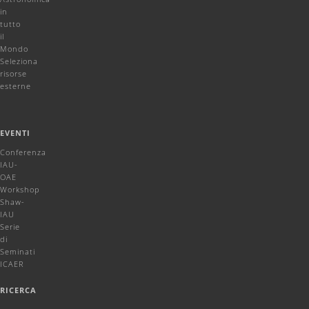
in
tutto
il
Mondo
Seleziona
risorse
esterne
EVENTI
Conferenza
IAU-
OAE
Workshop
Shaw-
IAU
Serie
di
Seminati
ICAER
RICERCA