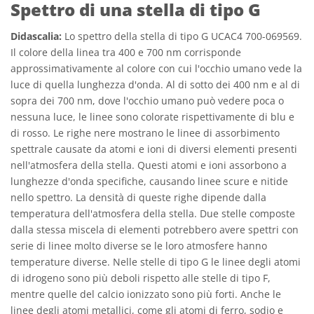
Spettro di una stella di tipo G
Didascalia:
Lo spettro della stella di tipo G UCAC4 700-069569.
Il colore della linea tra 400 e 700 nm corrisponde
approssimativamente al colore con cui l'occhio umano vede la
luce di quella lunghezza d'onda. Al di sotto dei 400 nm e al di
sopra dei 700 nm, dove l'occhio umano può vedere poca o
nessuna luce, le linee sono colorate rispettivamente di blu e
di rosso. Le righe nere mostrano le linee di assorbimento
spettrale causate da atomi e ioni di diversi elementi presenti
nell'atmosfera della stella. Questi atomi e ioni assorbono a
lunghezze d'onda specifiche, causando linee scure e nitide
nello spettro. La densità di queste righe dipende dalla
temperatura dell'atmosfera della stella. Due stelle composte
dalla stessa miscela di elementi potrebbero avere spettri con
serie di linee molto diverse se le loro atmosfere hanno
temperature diverse. Nelle stelle di tipo G le linee degli atomi
di idrogeno sono più deboli rispetto alle stelle di tipo F,
mentre quelle del calcio ionizzato sono più forti. Anche le
linee degli atomi metallici, come gli atomi di ferro, sodio e