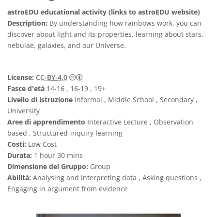
astroEDU educational activity (links to astroEDU website)
Description:
By understanding how rainbows work, you can
discover about light and its properties, learning about stars,
nebulae, galaxies, and our Universe.
Creative Commons Attribuzione 4.0 Intern
License:
CC-BY-4.0
Fasce d'età
14-16 , 16-19 , 19+
Livello di istruzione
Informal , Middle School , Secondary ,
University
Aree di apprendimento
Interactive Lecture , Observation
based , Structured-inquiry learning
Costi:
Low Cost
Durata:
1 hour 30 mins
Dimensione del Gruppo:
Group
Abilità:
Analysing and interpreting data , Asking questions ,
Engaging in argument from evidence