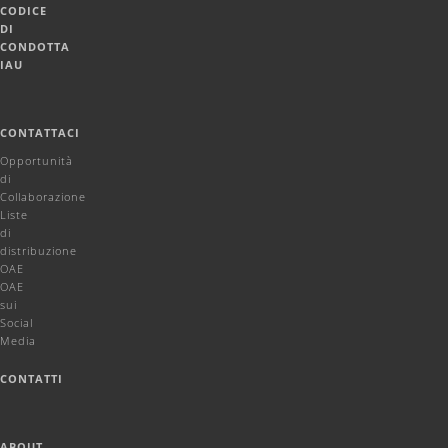
CODICE
DI
CONDOTTA
IAU
CONTATTACI
Opportunità
di
Collaborazione
Liste
di
distribuzione
OAE
OAE
sui
Social
Media
CONTATTI
ABOUT