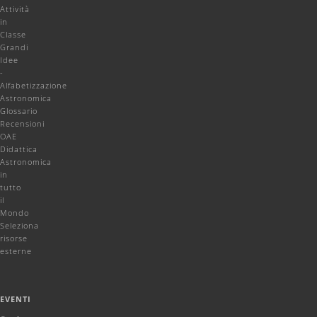
Attività
in
Classe
Grandi
Idee
-
Alfabetizzazione
Astronomica
Glossario
Recensioni
OAE
Didattica
Astronomica
in
tutto
il
Mondo
Seleziona
risorse
esterne
EVENTI