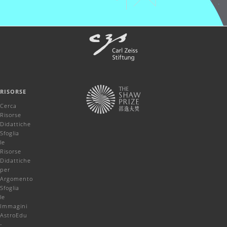
RISORSE
Cerca
Risorse
Didattiche
Sfoglia
le
Risorse
Didattiche
per
Argomento
Sfoglia
le
Immagini
AstroEdu
-