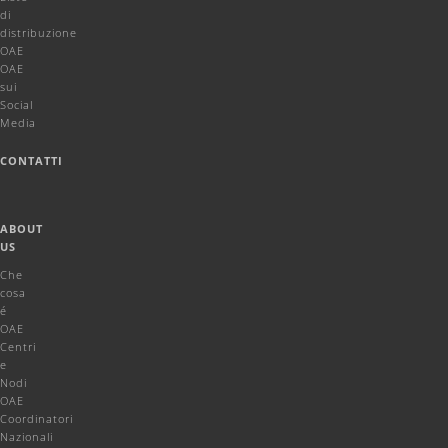
di
distribuzione
OAE
OAE
sui
Social
Media
CONTATTI
ABOUT
US
Che
cosa
é
OAE
Centri
e
Nodi
OAE
Coordinatori
Nazionali