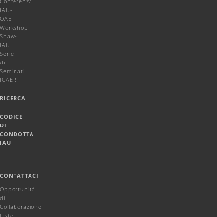
Conferenza
IAU-
OAE
Workshop
Shaw-
IAU
Serie
di
Seminati
ICAER
RICERCA
CODICE
DI
CONDOTTA
IAU
CONTATTACI
Opportunità
di
Collaborazione
Liste