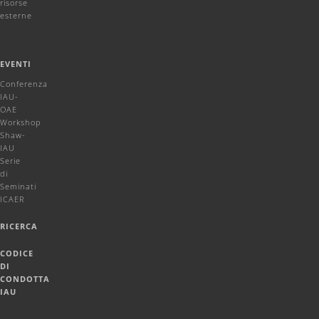
risorse
esterne
EVENTI
Conferenza
IAU-
OAE
Workshop
Shaw-
IAU
Serie
di
Seminati
ICAER
RICERCA
CODICE
DI
CONDOTTA
IAU