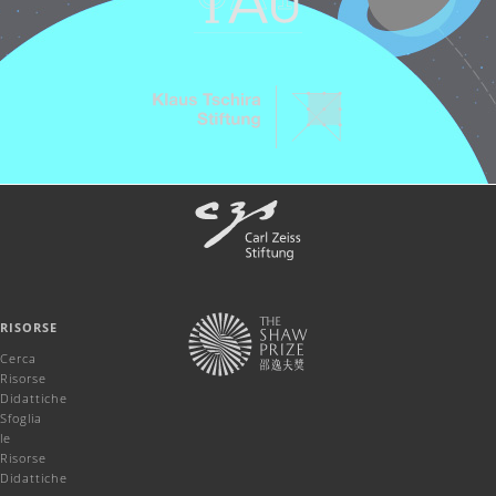
RISORSE
Cerca
Risorse
Didattiche
Sfoglia
le
Risorse
Didattiche