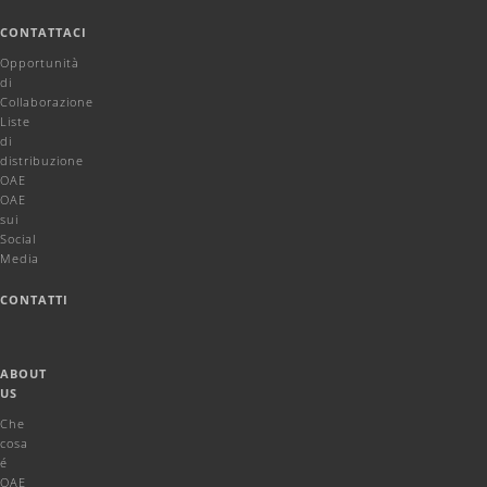
CONTATTACI
Opportunità
di
Collaborazione
Liste
di
distribuzione
OAE
OAE
sui
Social
Media
CONTATTI
ABOUT
US
Che
cosa
é
OAE