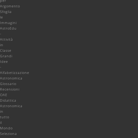
per
Argomento
Sfoglia
le
Immagini
AstroEdu
-
Attività
in
Classe
Grandi
Idee
-
Alfabetizzazione
Astronomica
Glossario
Recensioni
OAE
Didattica
Astronomica
in
tutto
il
Mondo
Seleziona