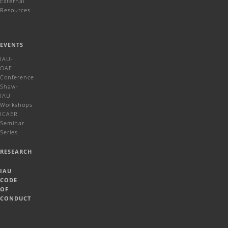
External
Resources
EVENTS
IAU-
OAE
Conference
Shaw-
IAU
Workshops
ICAER
Seminar
Series
RESEARCH
IAU
CODE
OF
CONDUCT