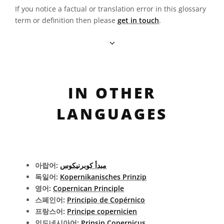
If you notice a factual or translation error in this glossary
term or definition then please
get in touch
.
IN OTHER
LANGUAGES
아랍어:
مبدأ كوبرنيكوس
독일어:
Kopernikanisches Prinzip
영어:
Copernican Principle
스페인어:
Principio de Copérnico
프랑스어:
Principe copernicien
인도네시아어:
Prinsip Copernicus