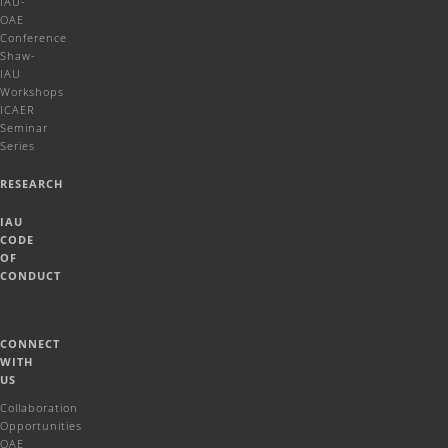
IAU-
OAE
Conference
Shaw-
IAU
Workshops
ICAER
Seminar
Series
RESEARCH
IAU
CODE
OF
CONDUCT
CONNECT
WITH
US
Collaboration
Opportunities
OAE