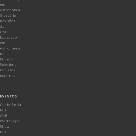
em
Astronomia
Glossário
Revisões
do
OAE
Educação
em
Astronomia
no
Mundo
Selecionar
recursos
externos
EVENTOS
Conferência
IAU-
OAE
Workshops
Shaw-
IAU