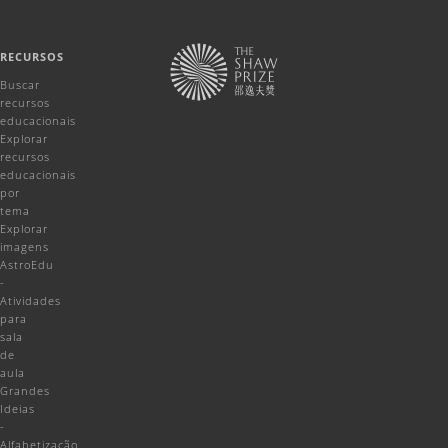
RECURSOS
Buscar
recursos
educacionais
Explorar
recursos
educacionais
por
tema
Explorar
imagens
AstroEdu
-
Atividades
para
sala
de
aula
Grandes
Ideias
-
Alfabetização