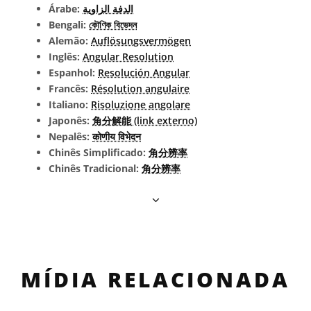
Árabe:
الدفة الزاوية
Bengali:
কৌণিক বিভেদন
Alemão:
Auflösungsvermögen
Inglês:
Angular Resolution
Espanhol:
Resolución Angular
Francês:
Résolution angulaire
Italiano:
Risoluzione angolare
Japonês:
角分解能 (link externo)
Nepalês:
कोणीय विभेदन
Chinês Simplificado:
角分辨率
Chinês Tradicional:
角分辨率
MÍDIA RELACIONADA