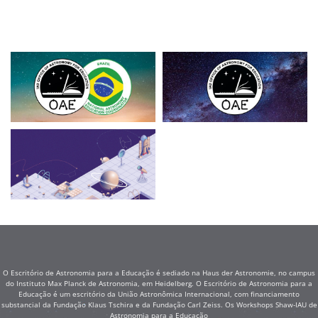
O Escritório de Astronomia para a Educação é sediado na Haus der Astronomie, no campus
do Instituto Max Planck de Astronomia, em Heidelberg. O Escritório de Astronomia para a
Educação é um escritório da União Astronômica Internacional, com financiamento
substancial da Fundação Klaus Tschira e da Fundação Carl Zeiss. Os Workshops Shaw-IAU de
Astronomia para a Educação