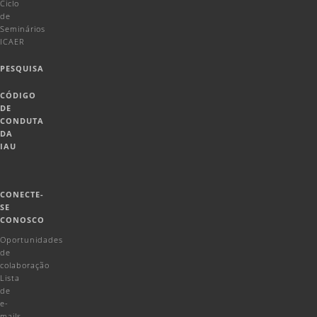
Ciclo
de
Seminários
ICAER
PESQUISA
CÓDIGO
DE
CONDUTA
DA
IAU
CONECTE-
SE
CONOSCO
Oportunidades
de
colaboração
Lista
de
e-
mails