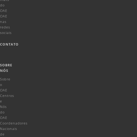
do
OAE
OAE
nas
redes
sociais
CONTATO
SOBRE
NÓS
Sobre
o
OAE
Centros
e
Nós
do
OAE
Coordenadores
Nacionais
de