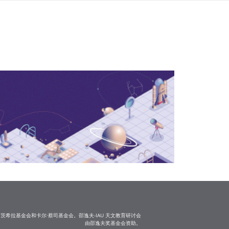
茨希拉基金会和卡尔·蔡司基金会。邵逸夫-IAU 天文教育研讨会
由邵逸夫奖基金会资助。