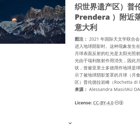
织世界遗产区）普伦德
Prendera ）附近落
意大利
图注：
2021 年国际天文学联合
进入地球阴影时。这种现象发生
月球表面反射的红光是太阳光照
光由于瑞利散射作用消失，因此
状，曾被亚里士多德用作地球是球体的
示了被地球阴影笼罩的月球（月
区）普伦德拉岩峰（Rochetta di
来源：
Alessandra Masi/IAU O
知识共享许
License:
CC-BY-4.0