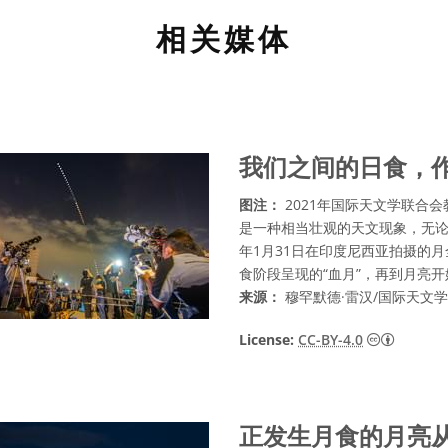
相关媒体
我们之间的日食，
图注：
2021年国际天文学联合
是一种相当壮观的天文现象，无论
年1月31日在印度尼西亚拍摄的
食阶段呈现的“血月”，再到月亮
来源：
穆罕默德·雷汉/国际天文
知识共享许
License:
CC-BY-4.0
正发生月食的月亮