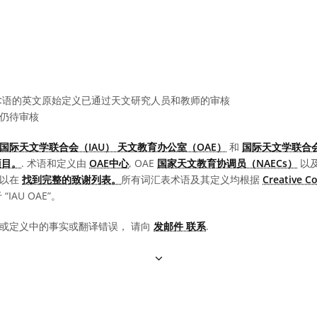
语的英文原始定义已通过天文研究人员和教师的审核
仍待审核
国际天文学联合会（IAU） 天文教育办公室（OAE）
和
国际天文学联合会
项目。
. 术语和定义由
OAE中心
, OAE
国家天文教育协调员（NAECs）
以
可以在
找到完整的致谢列表。
所有词汇表术语及其定义均根据
Creative 
IAU OAE”。
或定义中的事实或翻译错误， 请向
发邮件 联系
.