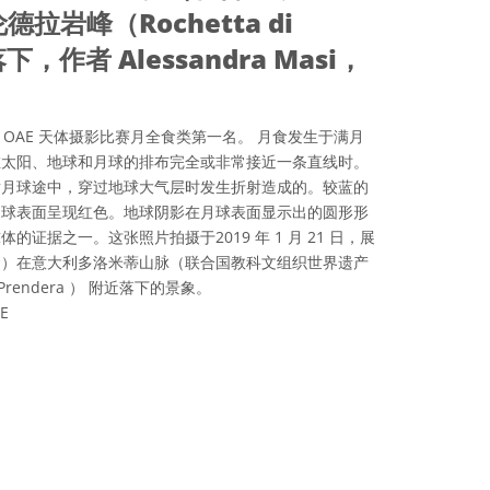
拉岩峰（Rochetta di
下，作者 Alessandra Masi，
会 OAE 天体摄影比赛月全食类第一名。 月食发生于满月
在太阳、地球和月球的排布完全或非常接近一条直线时。
射月球途中，穿过地球大气层时发生折射造成的。较蓝的
月球表面呈现红色。地球阴影在月球表面显示出的圆形形
证据之一。这张照片拍摄于2019 年 1 月 21 日，展
食）在意大利多洛米蒂山脉（联合国教科文组织世界遗产
 Prendera ） 附近落下的景象。
AE
可协议 署名 4.0 国际 (CC BY 4.0) 图标