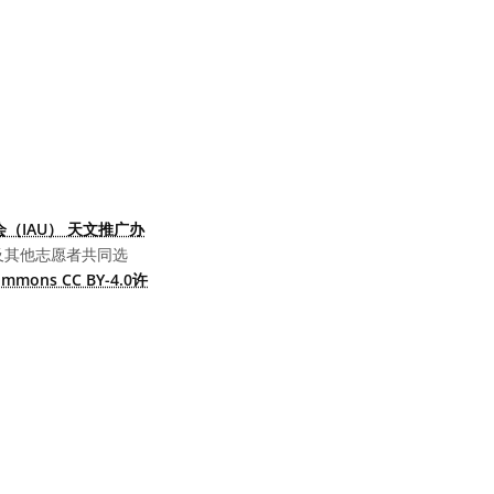
（IAU） 天文推广办
及其他志愿者共同选
Commons CC BY-4.0许