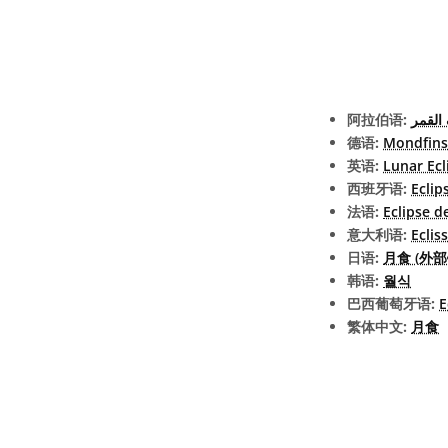
阿拉伯语:
لقمر
德语:
Mondfins
英语:
Lunar Ecl
西班牙语:
Eclip
法语:
Eclipse d
意大利语:
Eclis
日语:
月食 (外部
韩语:
월식
巴西葡萄牙语:
E
繁体中文:
月食