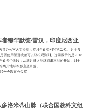
作者穆罕默德·雷汉，印度尼西亚
会教育办公室天文摄影大赛月全食类别的第二名。 月全食
是否使用望远镜都可以轻松观测到。这里展示的是2018
月全食各个阶段：从满月进入地球圆形本影的开始，到全
开始离开地球本影直至月落。
学联合会教育办公室
可协议 署名 4.0 国际 (CC BY 4.0) 图标
从多洛米蒂山脉（联合国教科文组