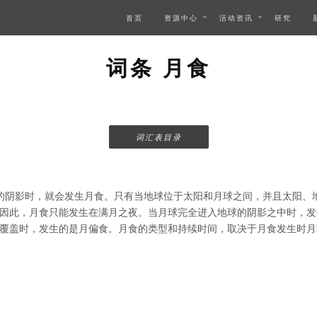
首页
资源中心
活动资讯
研究
词条 月食
词汇表目录
的阴影时，就会发生月食。只有当地球位于太阳和月球之间，并且太阳、
因此，月食只能发生在满月之夜。当月球完全进入地球的阴影之中时，发
覆盖时，发生的是月偏食。月食的类型和持续时间，取决于月食发生时月