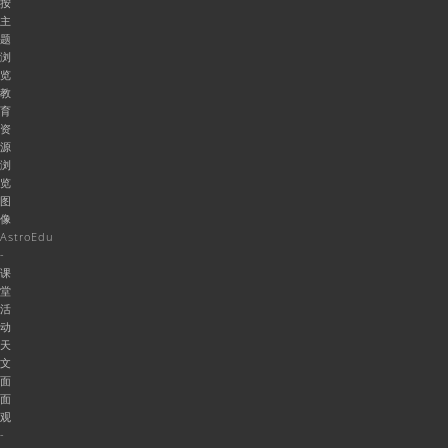
按
主
题
浏
览
教
育
资
源
浏
览
图
像
AstroEdu
-
课
堂
活
动
天
文
面
面
观
-