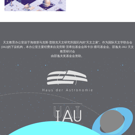
天文教育办公室设于海德堡马克斯·普朗克天文研究所园区内的“天文之家”。作为国际天文学联合会
(IAU)的下设机构，本办公室主要经费来自克劳斯·茨希拉基金会和卡尔·蔡司基金会。邵逸夫-IAU 天文
教育研讨会
由邵逸夫奖基金会资助。