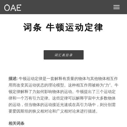
Toggle n
词条 牛顿运动定律
词汇表目录
描述:
牛顿运动定律是一套解释有质量的物体与其他物体相互作
用而改变其运动状态的理论模型。这种相互作用被称为“力”。牛
顿定律解释了力如何影响物体的运动。牛顿提出了三个运动定
律和一个万有引力定律。这些定律可以解释宇宙中大多数物体
的运动，但当物体的运动接近光速或在高引力场中，则分别需
要爱因斯坦的狭义相对论和广义相对论来进行描述。
相关词条