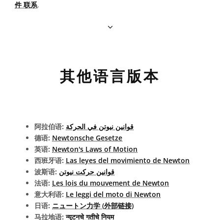
件 联系
.
其他语言版本
阿拉伯语:
قوانين نيوتن في الحركة
德语:
Newtonsche Gesetze
英语:
Newton's Laws of Motion
西班牙语:
Las leyes del movimiento de Newton
波斯语:
قوانین حرکت نیوتن
法语:
Les lois du mouvement de Newton
意大利语:
Le leggi del moto di Newton
日语:
ニュートン力学 (外部链接)
马拉地语:
न्यूटनचे गतीचे नियम