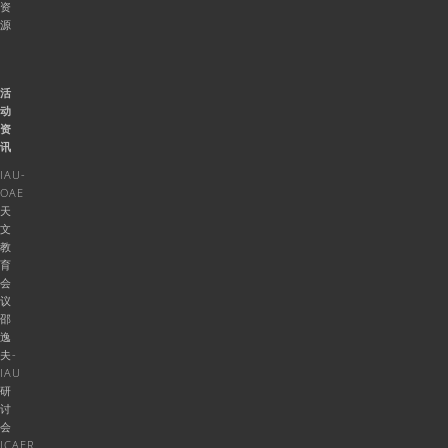
资
源
活
动
资
讯
IAU-
OAE
天
文
教
育
会
议
邵
逸
夫-
IAU
研
讨
会
ICAER