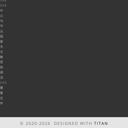
OAE
OAE
中
心
与
节
点
国
家
天
文
教
育
协
调
员
OAE
重
要
文
件
© 2020-2026 DESIGNED WITH
TITAN