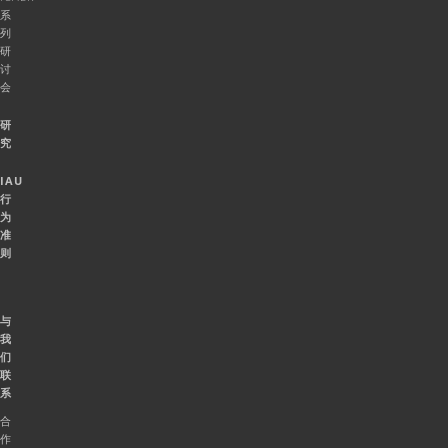
系
列
研
讨
会
研
究
IAU
行
为
准
则
与
我
们
联
系
合
作