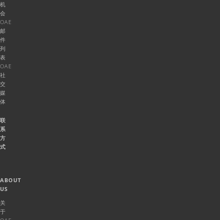
机
会
OAE
邮
件
列
表
OAE
社
交
媒
体
联
系
方
式
ABOUT
US
关
于