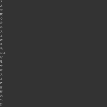
天
文
学
核
心
素
养
天
文
术
语
表
OAE
综
述
全
球
天
文
教
育
精
选
外
部