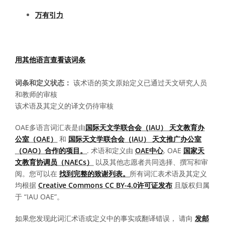
万有引力
用其他语言查看该词条
词条和定义状态：
该术语的英文原始定义已通过天文研究人员
和教师的审核
该术语及其定义的译文仍待审核
OAE多语言词汇表是由
国际天文学联合会（IAU） 天文教育办
公室（OAE）
和
国际天文学联合会（IAU） 天文推广办公室
（OAO）合作的项目。
. 术语和定义由
OAE中心
, OAE
国家天
文教育协调员（NAECs）
以及其他志愿者共同选择、撰写和审
阅。您可以在
找到完整的致谢列表。
所有词汇表术语及其定义
均根据
Creative Commons CC BY-4.0许可证发布
且版权归属
于 “IAU OAE”。
如果您发现此词汇术语或定义中的事实或翻译错误， 请向
发邮