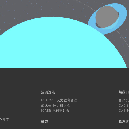
活动资讯
与我
IAU-OAE 天文教育会议
合作
邵逸夫-IAU 研讨会
OAE
ICAER 系列研讨会
OAE
核心素养
研究
联系