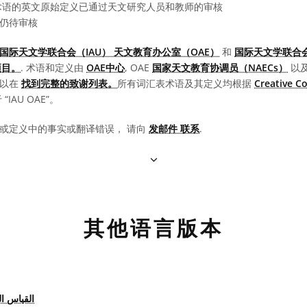
语的英文原始定义已通过天文研究人员和教师的审核
仍待审核
国际天文学联合会（IAU） 天文教育办公室（OAE）
和
国际天文学联合会
项目。
. 术语和定义由
OAE中心
, OAE
国家天文教育协调员（NAECs）
以
可以在
找到完整的致谢列表。
所有词汇表术语及其定义均根据
Creative 
IAU OAE”。
或定义中的事实或翻译错误， 请向
发邮件 联系
.
其他语言版本
القياس ا