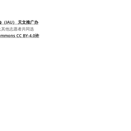
（IAU） 天文推广办
及其他志愿者共同选
Commons CC BY-4.0许