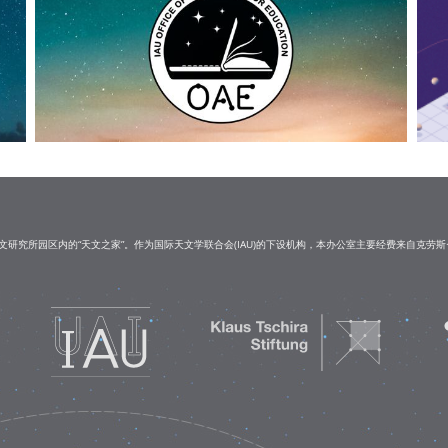
研究所园区内的“天文之家”。作为国际天文学联合会(IAU)的下设机构，本办公室主要经费来自克劳斯·