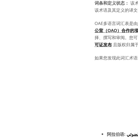
词条和定义状态：
该术
该术语及其定义的译文
OAE多语言词汇表是由
公室（OAO）合作的
择、撰写和审阅。您
可证发布
且版权归属于 “
如果您发现此词汇术语
阿拉伯语:
لضوئي