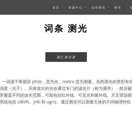
首页
资源中心
活动资讯
研究
词条 测光
词汇表目录
一词源于希腊语 phōs，意为光，metro 意为测量。虽然测光的类型
强度（光子）。天体发出的光会通过专门的滤光片（称为通带），然后被
通带覆盖不同的波长范围，可能包括红外线、可见光和紫外线。天文望远
统包括 UBVRI、JHK 和 ugriz。通过测光可以测量天体的不同物理