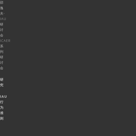
邵
逸
夫-
IAU
研
讨
会
ICAER
系
列
研
讨
会
研
究
IAU
行
为
准
则