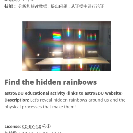
技能：
分析和解读数据 , 提出问题 , 从证据中进行论证
Find the hidden rainbows
astroEDU educational activity (links to astroEDU website)
Description:
Let’s reveal hidden rainbows around us and the
physical processes that make them!
知识共享许可协议 署名 4.0 国际 (CC BY 4.0
License:
CC-BY-4.0