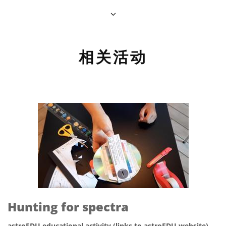
相关活动
Hunting for spectra
astroEDU educational activity (links to astroEDU website)