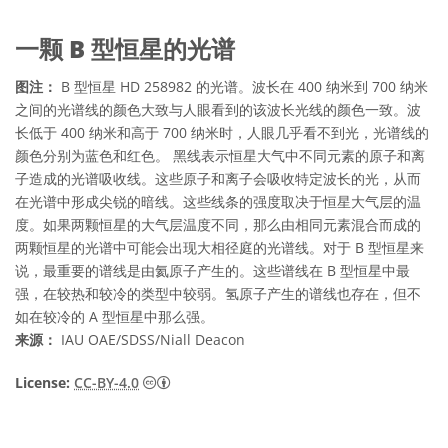
一颗 B 型恒星的光谱
图注：
B 型恒星 HD 258982 的光谱。波长在 400 纳米到 700 纳米
之间的光谱线的颜色大致与人眼看到的该波长光线的颜色一致。波
长低于 400 纳米和高于 700 纳米时，人眼几乎看不到光，光谱线的
颜色分别为蓝色和红色。 黑线表示恒星大气中不同元素的原子和离
子造成的光谱吸收线。这些原子和离子会吸收特定波长的光，从而
在光谱中形成尖锐的暗线。这些线条的强度取决于恒星大气层的温
度。如果两颗恒星的大气层温度不同，那么由相同元素混合而成的
两颗恒星的光谱中可能会出现大相径庭的光谱线。对于 B 型恒星来
说，最重要的谱线是由氦原子产生的。这些谱线在 B 型恒星中最
强，在较热和较冷的类型中较弱。氢原子产生的谱线也存在，但不
如在较冷的 A 型恒星中那么强。
来源：
IAU OAE/SDSS/Niall Deacon
知识共享许可协议 署名 4.0 国际 (CC BY 4.0
License:
CC-BY-4.0