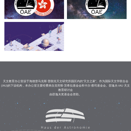
天文教育办公室设于海德堡马克斯·普朗克天文研究所园区内的“天文之家”。作为国际天文学联合会
(IAU)的下设机构，本办公室主要经费来自克劳斯·茨希拉基金会和卡尔·蔡司基金会。邵逸夫-IAU 天文
教育研讨会
由邵逸夫奖基金会资助。