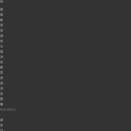
心
搜
索
教
育
资
源
按
主
题
浏
览
教
育
资
源
浏
览
图
像
AstroEdu
-
课
堂
活