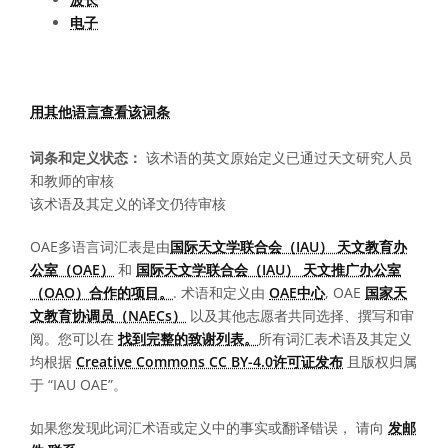
电子
用其他语言查看该词条
词条和定义状态：
该术语的英文原始定义已通过天文研究人员
和教师的审核
该术语及其定义的译文仍待审核
OAE多语言词汇表是由
国际天文学联合会（IAU） 天文教育办
公室（OAE）
和
国际天文学联合会（IAU） 天文推广办公室
（OAO）合作的项目。
. 术语和定义由
OAE中心
, OAE
国家天
文教育协调员（NAECs）
以及其他志愿者共同选择、撰写和审
阅。您可以在
找到完整的致谢列表。
所有词汇表术语及其定义
均根据
Creative Commons CC BY-4.0许可证发布
且版权归属
于 “IAU OAE”。
如果您发现此词汇术语或定义中的事实或翻译错误， 请向
发邮