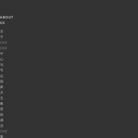
ABOUT
US
关
于
OAE
OAE
中
心
与
节
点
国
家
天
文
教
育
协
调
员
OAE
重