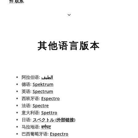
件 联系
.
其他语言版本
阿拉伯语:
الطيف
德语:
Spektrum
英语:
Spectrum
西班牙语:
Espectro
法语:
Spectre
意大利语:
Spettro
日语:
スペクトル (外部链接)
马拉地语:
वर्णपट
巴西葡萄牙语:
Espectro