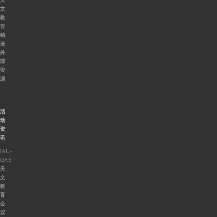
文
教
育
精
选
外
部
资
源
活
动
资
讯
IAU-
OAE
天
文
教
育
会
议