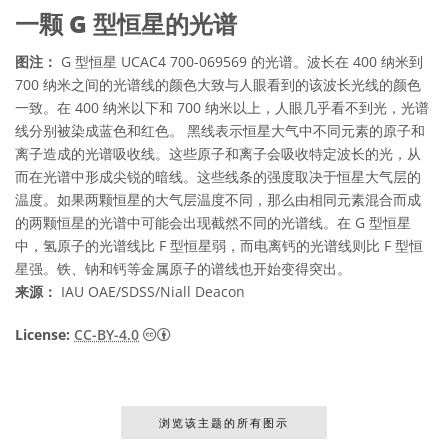
一颗 G 型恒星的光谱
图注：
G 型恒星 UCAC4 700-069569 的光谱。波长在 400 纳米到
700 纳米之间的光谱线的颜色大致与人眼看到的该波长光线的颜色
一致。在 400 纳米以下和 700 纳米以上，人眼几乎看不到光，光谱
线分别被染成蓝色和红色。 黑线表示恒星大气中不同元素的原子和
离子造成的光谱吸收线。这些原子和离子会吸收特定波长的光，从
而在光谱中形成尖锐的暗线。这些线条的强度取决于恒星大气层的
温度。如果两颗恒星的大气层温度不同，那么由相同元素混合而成
的两颗恒星的光谱中可能会出现截然不同的光谱线。在 G 型恒星
中，氢原子的光谱线比 F 型恒星弱，而电离钙的光谱线则比 F 型恒
星强。铁、钠和钙等金属原子的谱线也开始变得突出。
来源：
IAU OAE/SDSS/Niall Deacon
知识共享许可协议 署名 4.0 国际 (CC BY 4.0
License:
CC-BY-4.0
浏览该主题的所有图示