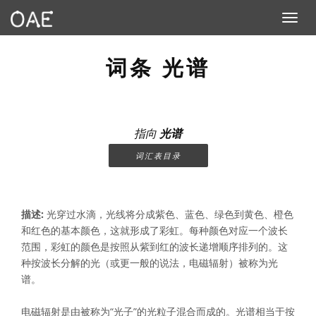
Toggle n
词条 光谱
指向
光谱
词汇表目录
描述:
光穿过水滴，光线将分成紫色、蓝色、绿色到黄色、橙色
和红色的基本颜色，这就形成了彩虹。每种颜色对应一个波长
范围，彩虹的颜色是按照从紫到红的波长递增顺序排列的。这
种按波长分解的光（或更一般的说法，电磁辐射）被称为光
谱。
电磁辐射是由被称为“光子”的光粒子混合而成的。光谱相当于按