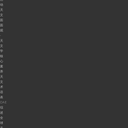
动
天
文
面
面
观
-
天
文
学
核
心
素
养
天
文
术
语
表
OAE
综
述
全
球
天