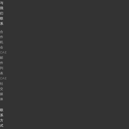
与
我
们
联
系
合
作
机
会
OAE
邮
件
列
表
OAE
社
交
媒
体
联
系
方
式