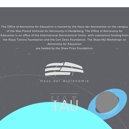
The Office of Astronomy for Education is hosted by the Haus der Astronomie on the campus
of the Max Planck Institute for Astronomy in Heidelberg. The Office of Astronomy for
Education is an office of the International Astronomical Union, with substantial funding from
the Klaus Tschira Foundation and the Carl Zeiss Foundation. The Shaw-IAU Workshops on
Astronomy for Education
are funded by the Shaw Prize Foundation.