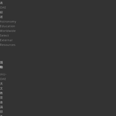
表
OAE
綜
述
Astronomy
Education
Worldwide
Select
External
Resources
活
動
IAU-
OAE
天
文
教
育
會
議
邵