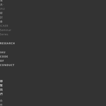
逸
夫-
IAU
研
討
會
ICAER
Seminar
Series
RESEARCH
IAU
CODE
OF
CONDUCT
聯
繫
我
們
合
作