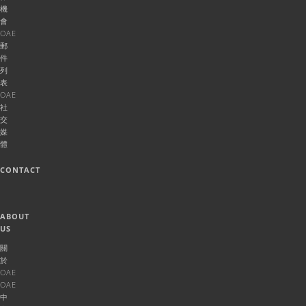
機
會
OAE
郵
件
列
表
OAE
社
交
媒
體
CONTACT
ABOUT
US
關
於
OAE
OAE
中