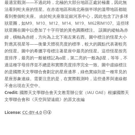
最適宜觀測——不過此時，北極的大部分地區正處於極晝，因此無
法看到蛇夫座的恆星。在赤道地區和南北兩個半球的溫帶地區都能
看到整個蛇夫座。 由於蛇夫座靠近銀河系中心，因此包含了許多球
狀星團，如M9、M10、M12、M14、M19、M62和M107。這些球
狀星團在圖中以疊加了十字符號的黃色圓圈標注。 該圖的縱軸為赤
緯，橫軸為赤經，方向為上北下南左東右西。圖中標注的恆星大小
對應其視星等——衡量天體視亮度的標準，較大的圓點代表著較亮
的恆星。圖中的希臘字母標注著星座中最亮的恆星。這些恆星按亮
度排序，最亮的一般被標記為α星，第二亮的一般為β星，等等，不
過這種字母排序並不總是和實際亮度排序完全一致。圖中虛線標注
的是國際天文學聯合會劃定的星座邊界，綠色實線則是一種常見的
星座形象連線。需要注意的是，在實際觀測時，這些邊界與連線都
不會出現在天空中。
Credit:
國際天文學聯合會天文教育辦公室（IAU OAE）根據國際天
文學聯合會和《天空與望遠鏡》的原文改編
Creative Commons 姓名標示 4.0 國際 (CC BY
License:
CC-BY-4.0