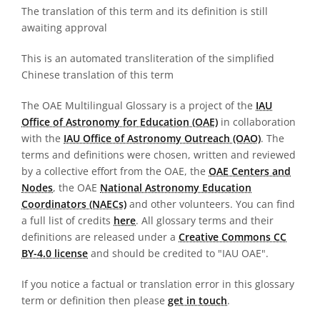
The translation of this term and its definition is still
awaiting approval
This is an automated transliteration of the simplified
Chinese translation of this term
The OAE Multilingual Glossary is a project of the
IAU
Office of Astronomy for Education (OAE)
in collaboration
with the
IAU Office of Astronomy Outreach (OAO)
. The
terms and definitions were chosen, written and reviewed
by a collective effort from the OAE, the
OAE Centers and
Nodes
, the OAE
National Astronomy Education
Coordinators (NAECs)
and other volunteers. You can find
a full list of credits
here
. All glossary terms and their
definitions are released under a
Creative Commons CC
BY-4.0 license
and should be credited to "IAU OAE".
If you notice a factual or translation error in this glossary
term or definition then please
get in touch
.