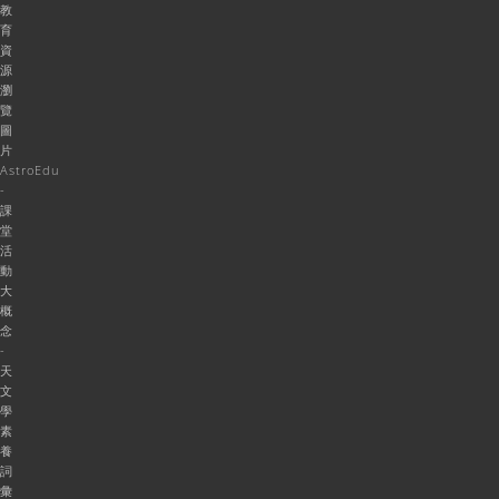
教
育
資
源
瀏
覽
圖
片
AstroEdu
-
課
堂
活
動
大
概
念
-
天
文
學
素
養
詞
彙