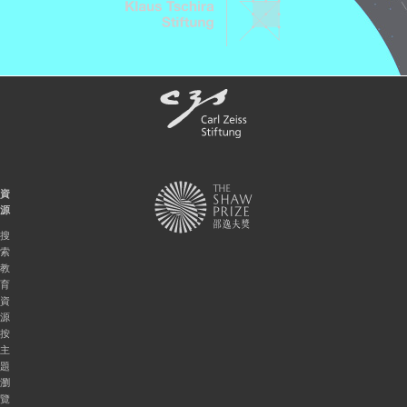
資
源
搜
索
教
育
資
源
按
主
題
瀏
覽