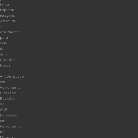
tema
Explorar
imagens
AstroEdu
-
Atividades
para
sala
de
aula
Grandes
Ideias
-
Alfabetização
em
Astronomia
Glossário
Revisões
do
OAE
Educação
em
Astronomia
no
Mundo