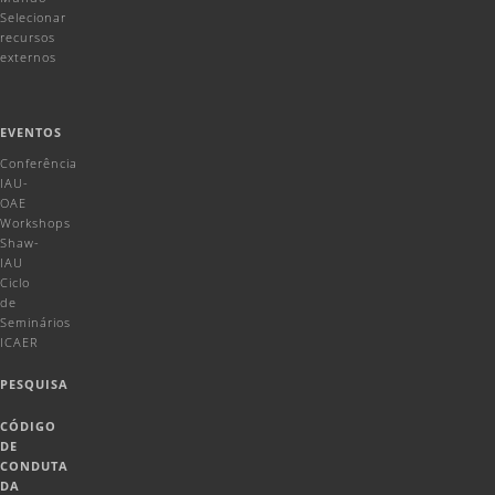
Selecionar
recursos
externos
EVENTOS
Conferência
IAU-
OAE
Workshops
Shaw-
IAU
Ciclo
de
Seminários
ICAER
PESQUISA
CÓDIGO
DE
CONDUTA
DA