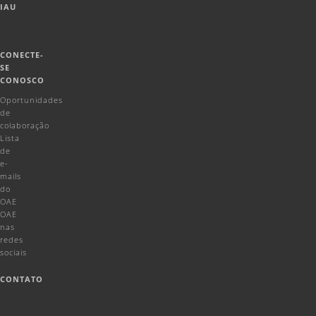
IAU
CONECTE-
SE
CONOSCO
Oportunidades
de
colaboração
Lista
de
e-
mails
do
OAE
OAE
nas
redes
sociais
CONTATO