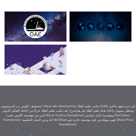
يستضيف "هاوس دير أسترونومي" (Haus der Astronomie) مكتب تعليم الفلك (OAE) في حرم معهد ماكس
بلانك لعلم الفلك في هايدلبرغ. يُعد مكتب تعليم الفلك جزءًا من الاتحاد الفلكي الدولي (IAU)، ويحظى بتمويل
كبير من مؤسسة كلاوس تشيرا (Klaus Tschira Foundation) ومؤسسة كارل تسايس (Carl Zeiss
Foundation). أما ورش العمل التعليمية IAU-Shaw فهي ممولة من قبل مؤسسة جائزة شو (Shaw Prize
Foundation).