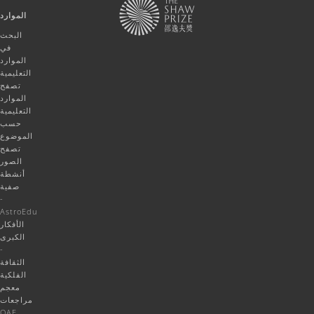
الموارد
البحث
في
الموارد
التعليمية
تصفح
الموارد
التعليمية
حسب
الموضوع
تصفح
الصور
أنشطة
صفية
-
AstroEdu
الأفكار
الكبرى
-
الثقافة
الفلكية
معجم
مراجعات
OAE