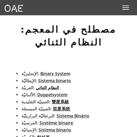
Toggle n
مصطلح في المعجم:
النظام الثنائي
Binary System
الإنجليزيّة:
Sistema binario
الإيطاليّة:
النظام الثنائي
العربيّة:
Doppelsystem
الألمانيّة:
雙星系統
الصينيّة التقليدية:
双星系统
الصينيّة المبسطة:
Sistema Binário
البرتغاليّة البرازيليّة:
Système binaire
الفرنسيّة:
Sistema binario
الإسبانيّة:
쌍성계
الكوريّة: