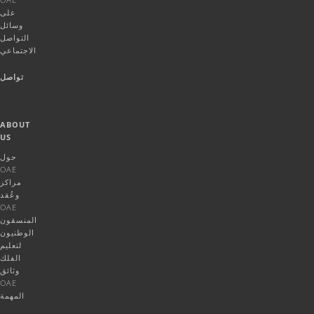
على
وسائل
التواصل
الاجتماعي
تواصل
ABOUT
US
حول
OAE
مراكز
وعُقد
OAE
المنسقون
الوطنيون
لتعليم
الفلك
وثائق
OAE
المهمة