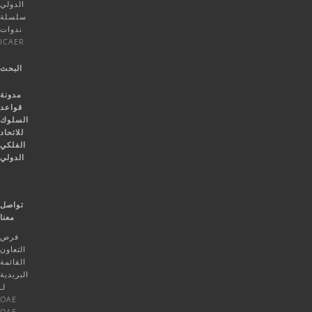
الدولي
سلسلة
ندوات
ICAER
البحث
مدونة
قواعد
السلوك
للاتحاد
الفلكي
الدولي
تواصل
معنا
فرص
التعاون
القائمة
البريدية
لـ
OAE
OAE