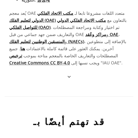
يُعد معجم OAE متعدد اللغات مشروعا تابعا لـ
مكتب الاتحاد الفلكي
بالتعاون مع
مكتب الاتحاد الفلكي الدولي
الدولي لتعليم الفلك (OAE)
. تم اختيار وكتابة ومراجعة المصطلحات
للتواصل الفلكي (OAO)
،
مراكز وعُقد OAE
والتعاريف ضمن جهد جماعي من قبل OAE و
، بالإضافة إلى متطوعين
المنسقين الوطنيين لتعليم الفلك (NAECs)
و
آخرين. يمكنك العثور على قائمة كاملة بالاعتمادات
هنا
. جميع
المصطلحات والتعاريف الخاصة بالمعجم متاحة بموجب
ترخيص
ويجب نسبها إلى "IAU OAE".
Creative Commons CC BY-4.0
قد تهتم أيضًا بـ