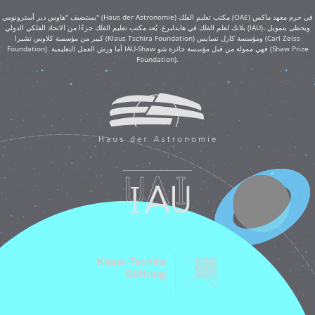
يستضيف "هاوس دير أسترونومي" (Haus der Astronomie) مكتب تعليم الفلك (OAE) في حرم معهد ماكس
بلانك لعلم الفلك في هايدلبرغ. يُعد مكتب تعليم الفلك جزءًا من الاتحاد الفلكي الدولي (IAU)، ويحظى بتمويل
كبير من مؤسسة كلاوس تشيرا (Klaus Tschira Foundation) ومؤسسة كارل تسايس (Carl Zeiss
Foundation). أما ورش العمل التعليمية IAU-Shaw فهي ممولة من قبل مؤسسة جائزة شو (Shaw Prize
Foundation).