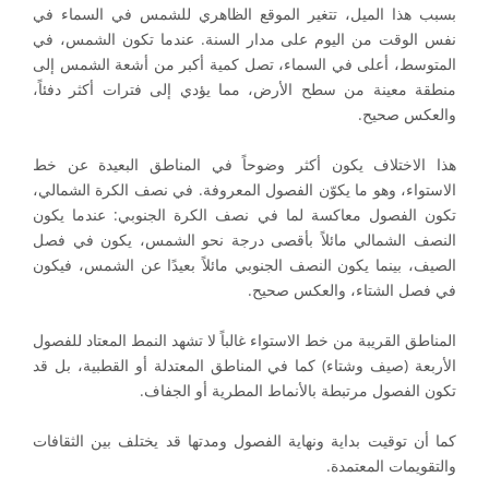
بسبب هذا الميل، تتغير الموقع الظاهري للشمس في السماء في
نفس الوقت من اليوم على مدار السنة. عندما تكون الشمس، في
المتوسط، أعلى في السماء، تصل كمية أكبر من أشعة الشمس إلى
منطقة معينة من سطح الأرض، مما يؤدي إلى فترات أكثر دفئاً،
والعكس صحيح.
هذا الاختلاف يكون أكثر وضوحاً في المناطق البعيدة عن خط
الاستواء، وهو ما يكوّن الفصول المعروفة. في نصف الكرة الشمالي،
تكون الفصول معاكسة لما في نصف الكرة الجنوبي: عندما يكون
النصف الشمالي مائلاً بأقصى درجة نحو الشمس، يكون في فصل
الصيف، بينما يكون النصف الجنوبي مائلاً بعيدًا عن الشمس، فيكون
في فصل الشتاء، والعكس صحيح.
المناطق القريبة من خط الاستواء غالباً لا تشهد النمط المعتاد للفصول
الأربعة (صيف وشتاء) كما في المناطق المعتدلة أو القطبية، بل قد
تكون الفصول مرتبطة بالأنماط المطرية أو الجفاف.
كما أن توقيت بداية ونهاية الفصول ومدتها قد يختلف بين الثقافات
والتقويمات المعتمدة.