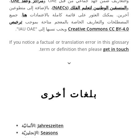
والتعاريف ضمن جهد جماعي من قبل OAE و
مراكز وعُقد OAE
،
و
المنسقين الوطنيين لتعليم الفلك (NAECs)
، بالإضافة إلى متطوعين
آخرين. يمكنك العثور على قائمة كاملة بالاعتمادات
هنا
. جميع
المصطلحات والتعاريف الخاصة بالمعجم متاحة بموجب
ترخيص
Creative Commons CC BY-4.0
ويجب نسبها إلى "IAU OAE".
If you notice a factual or translation error in this glossary
.
term or definition then please
get in touch
بلغات أخرى
Jahreszeiten
الألمانيّة:
Seasons
الإنجليزيّة: