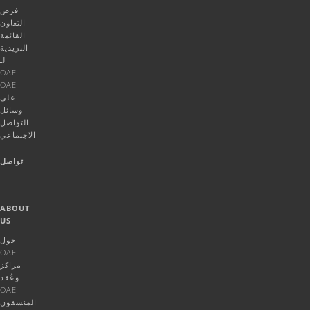
فرص
التعاون
القائمة
البريدية
لـ
OAE
OAE
على
وسائل
التواصل
الاجتماعي
تواصل
ABOUT
US
حول
OAE
مراكز
وعُقد
OAE
المنسقون