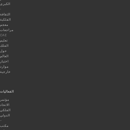
الكبرى
-
الثقافة
الفلكية
معجم
مراجعات
OAE
تعليم
الفلك
حول
العالم
اختيار
موارد
خارجية
الفعاليات
مؤتمر
الاتحاد
الفلكي
الدولي
–
مكتب